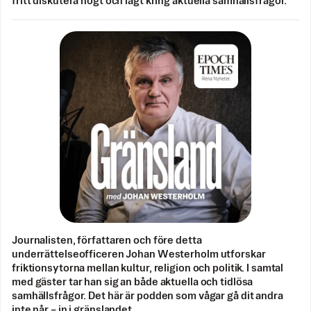
fritt diskutera högt och lågt kring aktuella samhällsfrågor.
Journalisten, författaren och före detta
underrättelseofficeren Johan Westerholm utforskar
friktionsytorna mellan kultur, religion och politik. I samtal
med gäster tar han sig an både aktuella och tidlösa
samhällsfrågor. Det här är podden som vågar gå dit andra
inte når – in i gränslandet.