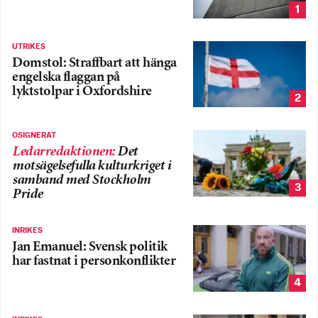
1
UTRIKES
Domstol: Straffbart att hänga
engelska flaggan på
lyktstolpar i Oxfordshire
2
OSIGNERAT
Ledarredaktionen
:
Det
motsägelsefulla kulturkriget i
samband med Stockholm
3
Pride
INRIKES
Jan Emanuel: Svensk politik
har fastnat i personkonflikter
4