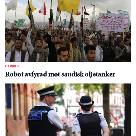
UTRIKES
Robot avfyrad mot saudisk oljetanker