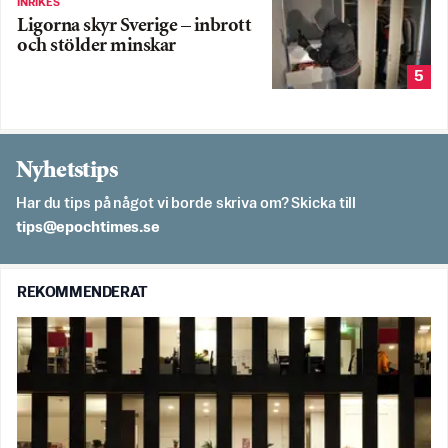
INRIKES
Ligorna skyr Sverige – inbrott
och stölder minskar
5
Nyhetstips
Har du tips på något vi borde skriva om? Skicka till
es.semithcope@spit
REKOMMENDERAT