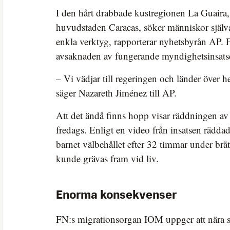
I den hårt drabbade kustregionen La Guaira,
huvudstaden Caracas, söker människor själv
enkla verktyg, rapporterar nyhetsbyrån AP. F
avsaknaden av fungerande myndighetsinsatser
– Vi vädjar till regeringen och länder över h
säger Nazareth Jiménez till AP.
Att det ändå finns hopp visar räddningen av
fredags. Enligt en video från insatsen rädda
barnet välbehållet efter 32 timmar under b
kunde grävas fram vid liv.
Enorma konsekvenser
FN:s migrationsorgan IOM uppger att nära 