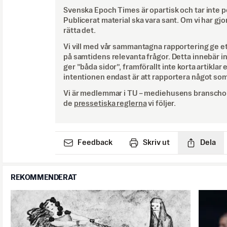
Svenska Epoch Times är opartisk och tar inte pol
Publicerat material ska vara sant. Om vi har gjo
rätta det.
Vi vill med vår sammantagna rapportering ge e
på samtidens relevanta frågor. Detta innebär inte 
ger ”båda sidor”, framförallt inte korta artiklar 
intentionen endast är att rapportera något som
Vi är medlemmar i TU – mediehusens branschor
de
pressetiska reglerna
vi följer.
Feedback
Skriv ut
Dela
REKOMMENDERAT