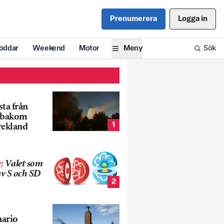
Prenumerera
Logga in
oddar
Weekend
Motor
Meny
Sök
ta från
k bakom
1
rekland
g
:
Valet som
v S och SD
2
nario