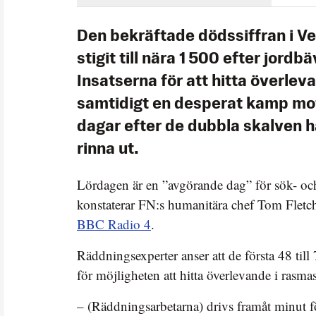
Den bekräftade dödssiffran i V
stigit till nära 1 500 efter jordb
Insatserna för att hitta överlev
samtidigt en desperat kamp mot
dagar efter de dubbla skalven hå
rinna ut.
Lördagen är en ”avgörande dag” för sök- oc
konstaterar FN:s humanitära chef Tom Fletch
BBC Radio 4
.
Räddningsexperter anser att de första 48 till
för möjligheten att hitta överlevande i rasma
– (Räddningsarbetarna) drivs framåt minut f