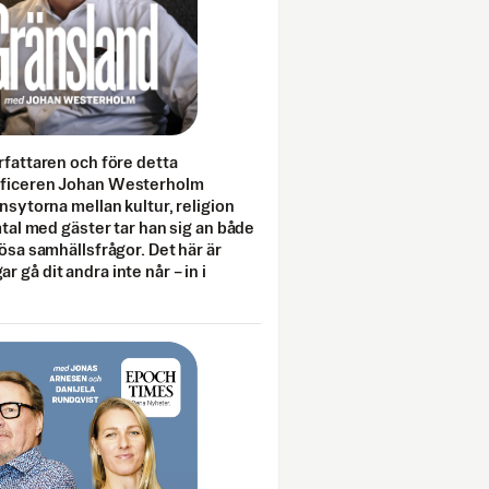
rfattaren och före detta
fficeren Johan Westerholm
onsytorna mellan kultur, religion
amtal med gäster tar han sig an både
lösa samhällsfrågor. Det här är
 gå dit andra inte når – in i