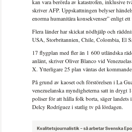
kan vara berörda av katastrofen, inklusive tv
skriver AFP. Uppskattningen belyser händels
enorma humanitära konsekvenser” enligt ett 
Flera länder har skickat nödhjälp och räddni
USA, Storbritannien, Chile, Colombia, El S
17 flygplan med fler än 1 600 utländska räd
anlänt, skriver Oliver Blanco vid Venezuela
X. Ytterligare 25 plan väntas det kommande
På grund av kaoset och förstörelsen i La Gua
venezuelanska myndigheterna satt in drygt 
poliser för att hålla folk borta, säger landets
Delcy Rodríguez i statlig tv på lördagen.
Kvalitetsjournalistik –
så arbetar Svenska Ep