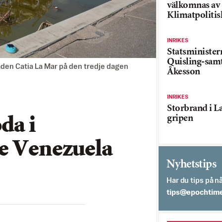
välkomnas av
Klimatpolitis
INRIKES
Statsministe
Quisling-sam
aden Catia La Mar på den tredje dagen
Åkesson
INRIKES
Storbrand i L
gripen
da i
e Venezuela
Nyhetstips
Har du tips på nå
es.semithcope@