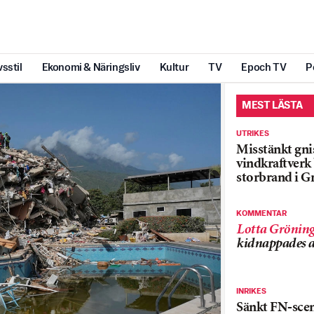
vsstil
Ekonomi & Näringsliv
Kultur
TV
Epoch TV
P
MEST LÄSTA
UTRIKES
Misstänkt gnis
vindkraftver
storbrand i G
KOMMENTAR
Lotta Grönin
kidnappades a
INRIKES
Sänkt FN-sce