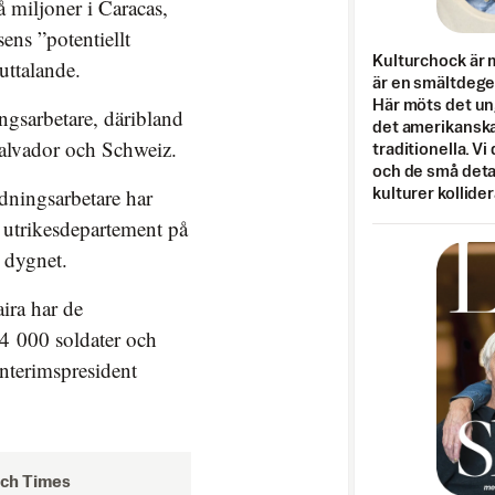
å miljoner i Caracas,
ens ”potentiellt
Kulturchock är 
uttalande.
är en smältdegel
Här möts det un
ngsarbetare, däribland
det amerikanska
alvador och Schweiz.
traditionella. Vi
och de små detal
dningsarbetare har
kulturer kollider
s utrikesdepartement på
 dygnet.
ira har de
14 000 soldater och
 interimspresident
och Times