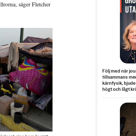
llrorna, säger Fletcher
Följ med när jou
tillsammans med
kärnfysik, bjuder
högt och lågt kr