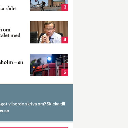
3
ka rådet
rn om
talet med
4
aholm – en
5
got vi borde skriva om? Skicka till
spit