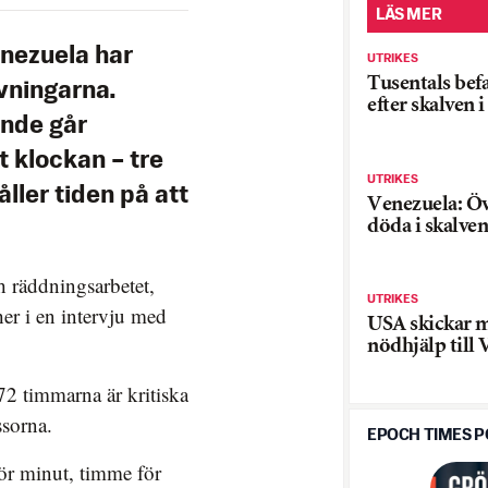
LÄS MER
enezuela har
UTRIKES
Tusentals bef
ävningarna.
efter skalven 
ande går
 klockan – tre
UTRIKES
ller tiden på att
Venezuela: Öv
döda i skalven
h räddningsarbetet,
UTRIKES
er i en intervju med
USA skickar m
nödhjälp till
 72 timmarna är kritiska
ssorna.
EPOCH TIMES 
ör minut, timme för