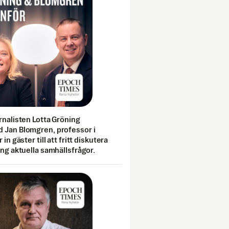
rnalisten Lotta Gröning
 Jan Blomgren, professor i
 in gäster till att fritt diskutera
ing aktuella samhällsfrågor.