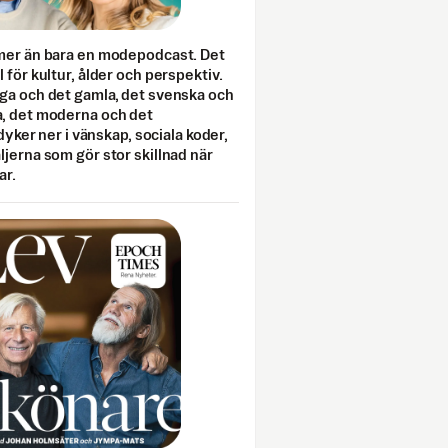
mer än bara en modepodcast. Det
 för kultur, ålder och perspektiv.
ga och det gamla, det svenska och
, det moderna och det
 dyker ner i vänskap, sociala koder,
jerna som gör stor skillnad när
ar.