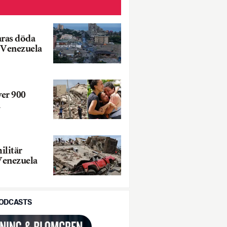
aras döda
i Venezuela
er 900
ilitär
 Venezuela
PODCASTS