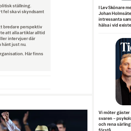
itisk ställning.
I Lev Skönare m
rt fel ska vi skyndsamt
Johan Holmsäter
intressanta sa
hälsa i vid exist
tt bredare perspektiv
att alla artiklar alltid
eller intervjuer där
 hänt just nu.
ganisation. Här finns
Vi möter gäster 
svaren – psykolo
och rena särling
förstå.