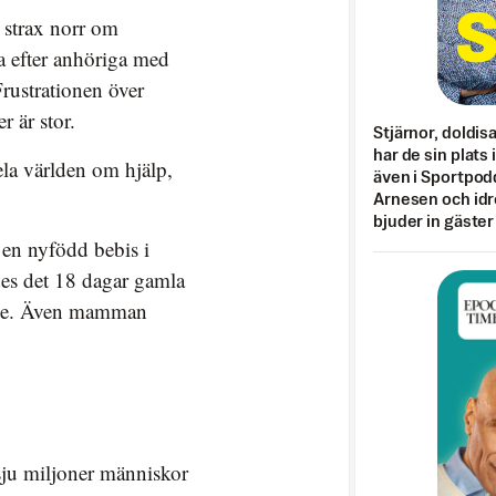
 strax norr om
a efter anhöriga med
rustrationen över
 är stor.
Stjärnor, doldis
har de sin plats 
ela världen om hjälp,
även i Sportpod
Arnesen och idr
bjuder in gäster
 en nyfödd bebis i
des det 18 dagar gamla
råte. Även mamman
sju miljoner människor