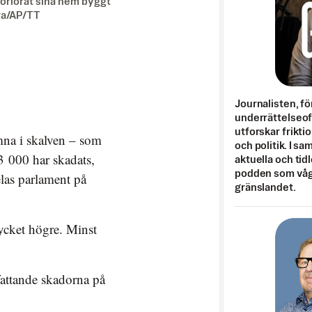
förlorat sina hem byggt
ra/AP/TT
Journalisten, fö
underrättelseo
utforskar frikti
na i skalven – som
och politik. I s
 000 har skadats,
aktuella och tid
podden som vågar
las parlament på
gränslandet.
ycket högre. Minst
mfattande skadorna på