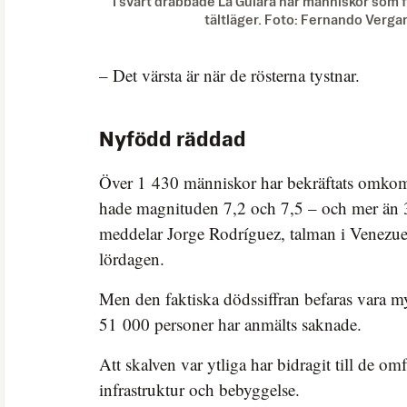
I svårt drabbade La Guiara har människor som 
tältläger. Foto: Fernando Verga
– Det värsta är när de rösterna tystnar.
Nyfödd räddad
Över 1 430 människor har bekräftats omkom
hade magnituden 7,2 och 7,5 – och mer än 3
meddelar Jorge Rodríguez, talman i Venezue
lördagen.
Men den faktiska dödssiffran befaras vara m
51 000 personer har anmälts saknade.
Att skalven var ytliga har bidragit till de o
infrastruktur och bebyggelse.