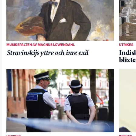
MUSIKSPALTEN AV MAGNUS LÖWENDAHL
UTRIKES
Stravinskijs yttre och inre exil
Indis
blixt