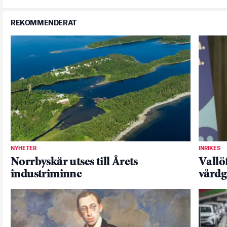
REKOMMENDERAT
NYHETER
INRIKES
Norrbyskär utses till Årets
Vallö
industriminne
vårdg