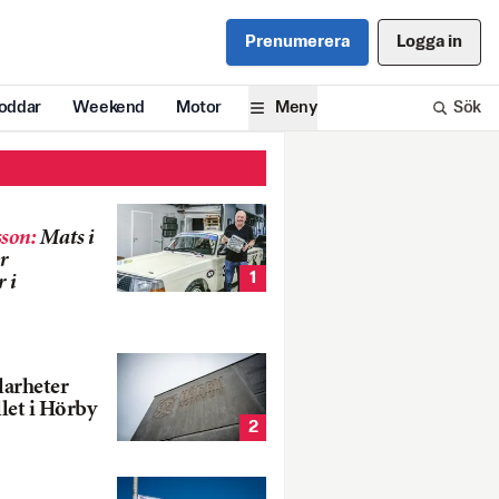
Prenumerera
Logga in
oddar
Weekend
Motor
Meny
Sök
son
:
Mats i
r
1
 i
larheter
llet i Hörby
2