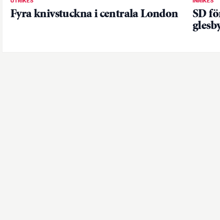
UTRIKES
INRIKES
Fyra knivstuckna i centrala London
SD fö
glesb