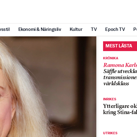
vsstil
Ekonomi & Näringsliv
Kultur
TV
Epoch TV
P
MEST LÄSTA
KRÖNIKA
Ramona Karls
Säffle utveckla
transmissioner
världsklass
INRIKES
Ytterligare ok
kring Stina-fa
UTRIKES