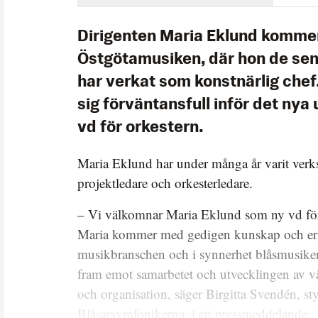
Dirigenten Maria Eklund komme
Östgötamusiken, där hon de sen
har verkat som konstnärlig chef
sig förväntansfull inför det ny
vd för orkestern.
Maria Eklund har under många år varit verk
projektledare och orkesterledare.
– Vi välkomnar Maria Eklund som ny vd fö
Maria kommer med gedigen kunskap och erf
musikbranschen och i synnerhet blåsmusikens
fram emot samarbetet och utvecklingen av vår
och organisation, säger Birgitta Svendén, st
Blåsarsymfonikerna, i ett pressmeddelande.