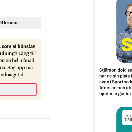
19 kronor.
s som vi känslan
tidning?
Lägg till
en en hel månad
ona. Säg upp när
Stjärnor, doldis
bindningstid.
har de sin plats 
även i Sportpod
Arnesen och idr
bjuder in gäster