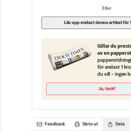
Eller
Lås upp endast denna artikel för 
Gillar du preci
av en pappers
papperstidning
för endast 1 kr
du vill – ingen 
Ja, tack!
Feedback
Skriv ut
Dela