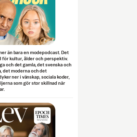
mer än bara en modepodcast. Det
 för kultur, ålder och perspektiv.
ga och det gamla, det svenska och
, det moderna och det
 dyker ner i vänskap, sociala koder,
jerna som gör stor skillnad när
ar.