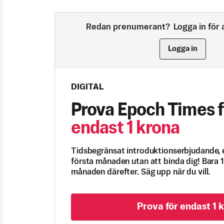
Redan prenumerant?
Logga in för a
Logga in
DIGITAL
Prova Epoch Times f
endast 1 krona
Tidsbegränsat introduktionserbjudande, 
första månaden utan att binda dig! Bara 1
månaden därefter. Säg upp när du vill.
Prova för endast 1 k