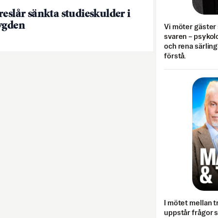
reslår sänkta studieskulder i
ygden
Vi möter gäster 
svaren – psykolo
och rena särling
förstå.
I mötet mellan tr
uppstår frågor 