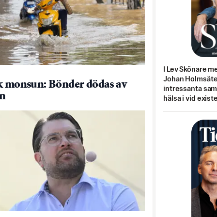
I Lev Skönare m
Johan Holmsäter
k monsun: Bönder dödas av
intressanta sa
en
hälsa i vid exist