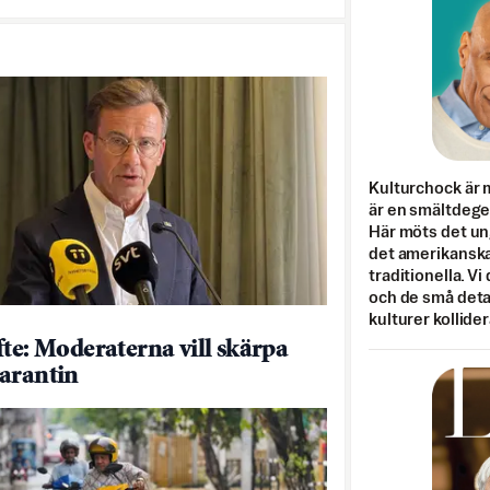
Kulturchock är 
är en smältdegel
Här möts det un
det amerikanska
traditionella. Vi
och de små detal
kulturer kollider
fte: Moderaterna vill skärpa
arantin