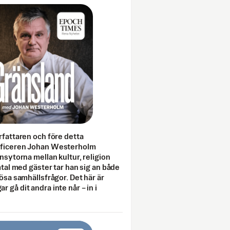
rfattaren och före detta
fficeren Johan Westerholm
onsytorna mellan kultur, religion
amtal med gäster tar han sig an både
lösa samhällsfrågor. Det här är
 gå dit andra inte når – in i