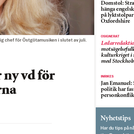
Domstol: Straf
hänga engelsk
på lyktstolpar 
Oxfordshire
OSIGNERAT
g chef för Östgötamusiken i slutet av juli.
Ledarredakti
motsägelsefull
kulturkriget 
med Stockhol
 ny vd för
INRIKES
Jan Emanuel: 
rna
politik har fas
personkonflik
Nyhetstips
Har du tips på nå