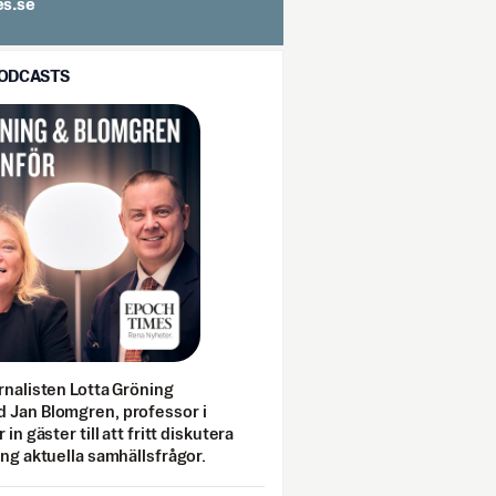
spit
PODCASTS
rnalisten Lotta Gröning
 Jan Blomgren, professor i
 in gäster till att fritt diskutera
ing aktuella samhällsfrågor.