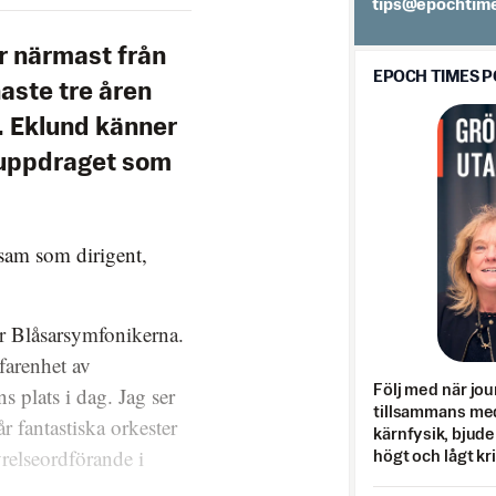
es.semithcope@
r närmast från
EPOCH TIMES 
aste tre åren
. Eklund känner
a uppdraget som
sam som dirigent,
r Blåsarsymfonikerna.
arenhet av
 plats i dag. Jag ser
Följ med när jou
tillsammans med
 fantastiska orkester
kärnfysik, bjuder
yrelseordförande i
högt och lågt kr