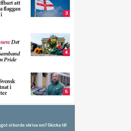
fbart att
a flaggan
3
i
onen
:
Det
a
4
i samband
m Pride
Svensk
tnat i
5
ter
got vi borde skriva om? Skicka till