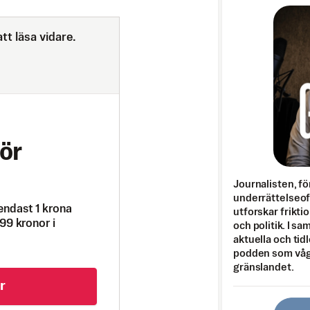
tt läsa vidare.
ör
Journalisten, fö
underrättelseo
endast 1 krona
utforskar frikti
99 kronor i
och politik. I s
aktuella och tid
podden som vågar
gränslandet.
r