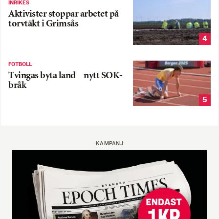
INRIKES
Aktivister stoppar arbetet på
torvtäkt i Grimsås
4
FOTBOLL
Tvingas byta land – nytt SOK-
bråk
5
KAMPANJ