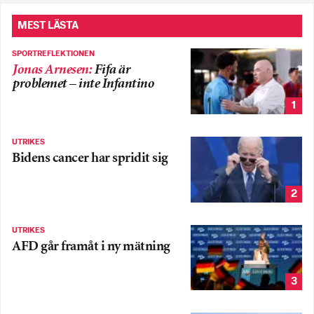
MEST LÄSTA
SPORTREFLEKTIONEN
Jonas Arnesen
:
Fifa är
problemet – inte Infantino
1
UTRIKES
Bidens cancer har spridit sig
2
UTRIKES
AFD går framåt i ny mätning
3