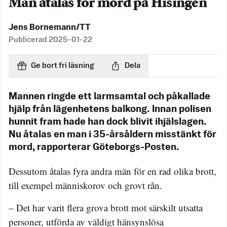
Man åtalas för mord på Hisingen
Jens Bornemann/TT
Publicerad
2025-01-22
Ge bort fri läsning
Dela
Mannen ringde ett larmsamtal och påkallade
hjälp från lägenhetens balkong. Innan polisen
hunnit fram hade han dock blivit ihjälslagen.
Nu åtalas en man i 35-årsåldern misstänkt för
mord, rapporterar Göteborgs-Posten.
Dessutom åtalas fyra andra män för en rad olika brott,
till exempel människorov och grovt rån.
– Det har varit flera grova brott mot särskilt utsatta
personer, utförda av väldigt hänsynslösa