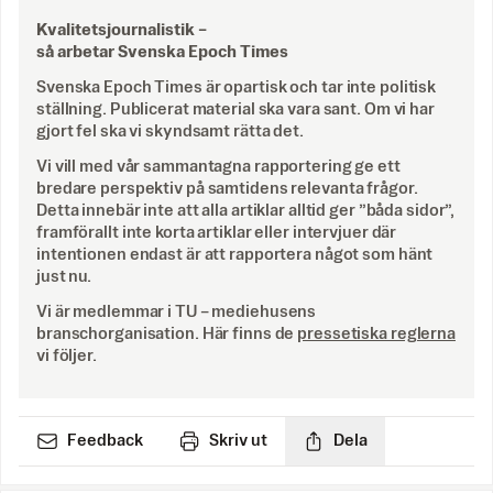
Kvalitetsjournalistik –
så arbetar Svenska Epoch Times
Svenska Epoch Times är opartisk och tar inte politisk
ställning. Publicerat material ska vara sant. Om vi har
gjort fel ska vi skyndsamt rätta det.
Vi vill med vår sammantagna rapportering ge ett
bredare perspektiv på samtidens relevanta frågor.
Detta innebär inte att alla artiklar alltid ger ”båda sidor”,
framförallt inte korta artiklar eller intervjuer där
intentionen endast är att rapportera något som hänt
just nu.
Vi är medlemmar i TU – mediehusens
branschorganisation. Här finns de
pressetiska reglerna
vi följer.
Feedback
Skriv ut
Dela