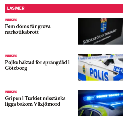
LÄS MER
INRIKES
Fem döms för grova
narkotikabrott
INRIKES
Pojke häktad för sprängdåd i
Göteborg
INRIKES
Gripen i Turkiet misstänks
ligga bakom Växjömord