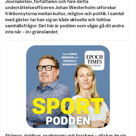
Journalisten, författaren och före detta
underrättelseofficeren Johan Westerholm utforskar
friktionsytorna mellan kultur, religion och politik. I samtal
med gäster tar han sig an både aktuella och tidlösa
samhällsfrågor. Det här är podden som vågar gå dit andra
inte når – in i gränslandet.
Stjärnor, doldisar, psykologer och forskare – alla har de sin