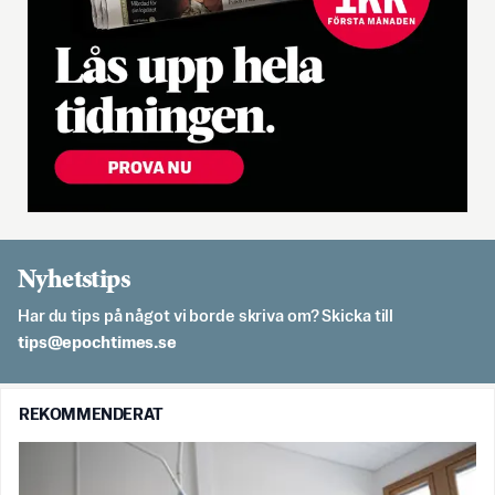
Nyhetstips
Har du tips på något vi borde skriva om? Skicka till
es.semithcope@spit
REKOMMENDERAT