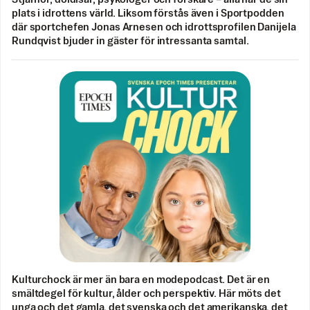
plats i idrottens värld. Liksom förstås även i Sportpodden
där sportchefen Jonas Arnesen och idrottsprofilen Danijela
Rundqvist bjuder in gäster för intressanta samtal.
Kulturchock är mer än bara en modepodcast. Det är en
smältdegel för kultur, ålder och perspektiv. Här möts det
unga och det gamla, det svenska och det amerikanska, det