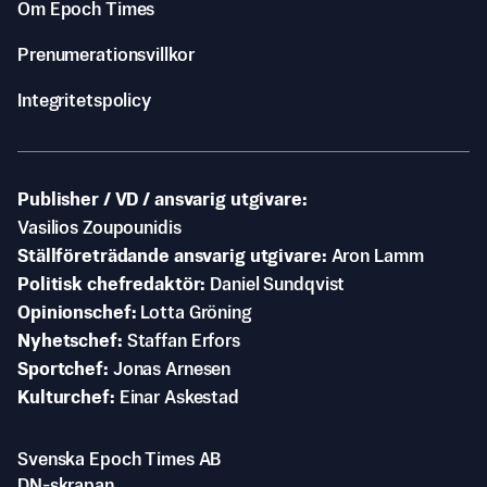
Om Epoch Times
Prenumerationsvillkor
Integritetspolicy
Publisher / VD / ansvarig utgivare
Vasilios Zoupounidis
Ställföreträdande ansvarig utgivare
Aron Lamm
Politisk chefredaktör
Daniel Sundqvist
Opinionschef
Lotta Gröning
Nyhetschef
Staffan Erfors
Sportchef
Jonas Arnesen
Kulturchef
Einar Askestad
Svenska Epoch Times AB
DN-skrapan