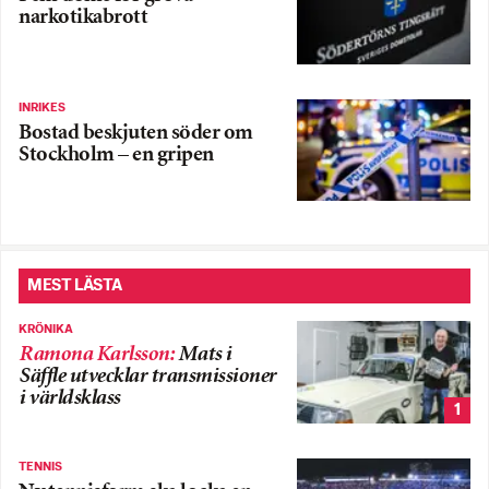
narkotikabrott
INRIKES
Bostad beskjuten söder om
Stockholm – en gripen
MEST LÄSTA
KRÖNIKA
Ramona Karlsson
:
Mats i
Säffle utvecklar transmissioner
i världsklass
1
TENNIS