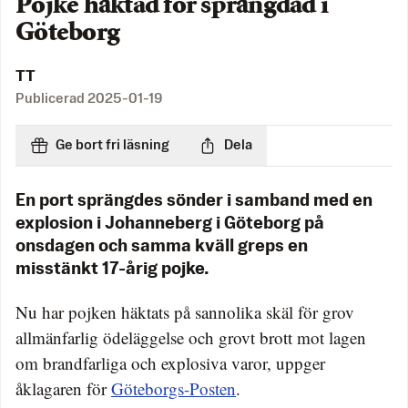
Pojke häktad för sprängdåd i
Göteborg
TT
Publicerad
2025-01-19
Ge bort fri läsning
Dela
En port sprängdes sönder i samband med en
explosion i Johanneberg i Göteborg på
onsdagen och samma kväll greps en
misstänkt 17-årig pojke.
Nu har pojken häktats på sannolika skäl för grov
allmänfarlig ödeläggelse och grovt brott mot lagen
om brandfarliga och explosiva varor, uppger
åklagaren för
Göteborgs-Posten
.