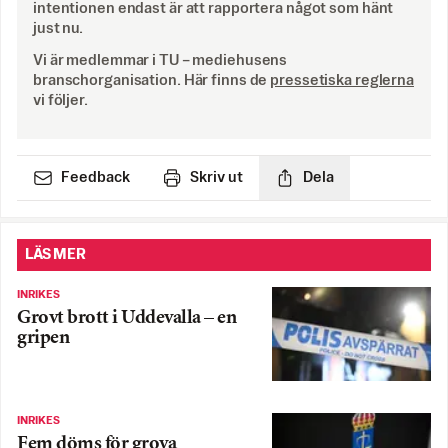
intentionen endast är att rapportera något som hänt
just nu.
Vi är medlemmar i TU – mediehusens
branschorganisation. Här finns de
pressetiska reglerna
vi följer.
Feedback
Skriv ut
Dela
LÄS MER
INRIKES
Grovt brott i Uddevalla – en
gripen
INRIKES
Fem döms för grova