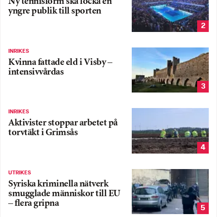
Ny tennisform ska locka en
yngre publik till sporten
2
INRIKES
Kvinna fattade eld i Visby –
intensivvårdas
3
INRIKES
Aktivister stoppar arbetet på
torvtäkt i Grimsås
4
UTRIKES
Syriska kriminella nätverk
smugglade människor till EU
– flera gripna
5