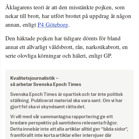
Åklagarens teori är att den misstänkte pojken, som
nekar till brott, har utfört brottet på uppdrag åt någon
annan, enligt
P4 Göteborg
.
Den häktade pojken har tidigare dömts för bland
annat ett allvarligt våldsbrott, rån, narkotikabrott, en
serie olovliga körningar och häleri, enligt GP.
Kvalitetsjournalistik –
så arbetar Svenska Epoch Times
Svenska Epoch Times är opartisk och tar inte politisk
ställning. Publicerat material ska vara sant. Om vi har
gjort fel ska vi skyndsamt rätta det.
Vi vill med vår sammantagna rapportering ge ett
bredare perspektiv på samtidens relevanta frågor.
Detta innebär inte att alla artiklar alltid ger ”båda sidor”,
framförallt inte korta artiklar eller intervjuer där