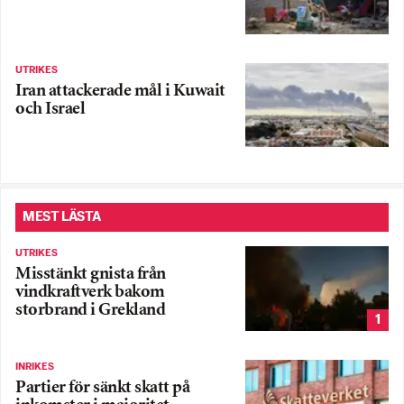
UTRIKES
Iran attackerade mål i Kuwait
och Israel
MEST LÄSTA
UTRIKES
Misstänkt gnista från
vindkraftverk bakom
storbrand i Grekland
1
INRIKES
Partier för sänkt skatt på