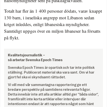
hälsomyndigheter sent på påskdagskvällen.
Totalt har fler än 1 400 personer dödats, varav knappt
130 barn, i israeliska angrepp mot Libanon sedan
kriget inleddes, enligt libanesiska myndigheter.
Samtidigt uppges över en miljon libaneser ha försatts
på flykt.
Kvalitetsjournalistik –
så arbetar Svenska Epoch Times
Svenska Epoch Times är opartisk och tar inte politisk
ställning. Publicerat material ska vara sant. Om vi har
gjort fel ska vi skyndsamt rätta det.
Vi vill med vår sammantagna rapportering ge ett
bredare perspektiv på samtidens relevanta frågor.
Detta innebär inte att alla artiklar alltid ger ”båda sidor”,
framförallt inte korta artiklar eller intervjuer där
intentionen endast är att rapportera något som hänt