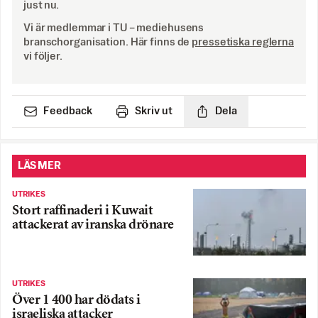
just nu.
Vi är medlemmar i TU – mediehusens
branschorganisation. Här finns de
pressetiska reglerna
vi följer.
Feedback
Skriv ut
Dela
LÄS MER
UTRIKES
Stort raffinaderi i Kuwait
attackerat av iranska drönare
UTRIKES
Över 1 400 har dödats i
israeliska attacker