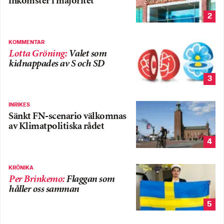
inkomster i majoritet
2
KOMMENTAR
Lotta Gröning
:
Valet som
kidnappades av S och SD
3
INRIKES
Sänkt FN-scenario välkomnas
av Klimatpolitiska rådet
4
KRÖNIKA
Per Brinkemo
:
Flaggan som
håller oss samman
5