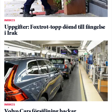
INRIKES
Uppgifter: Foxtrot-topp dömd till fängelse
i Irak
INRIKES
Volvo Cars försäljning backar