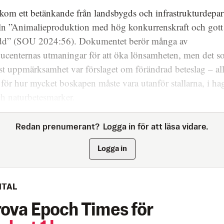
 kom ett betänkande från landsbygds och infrastrukturdepa
eln ”Animalieproduktion med hög konkurrenskraft och gott
dd” (SOU 2024:56). Dokumentet berör många av
ucenternas utmaningar för att öka lönsamheten, men det s
st uppmärksamhet var förslaget om förändrad beteslag – all
 för hur mycket boskapen måste vara utanför stallarna, i hag
h naturbetesmarker.
Redan prenumerant?
Logga in för att läsa vidare.
Logga in
ITAL
rova Epoch Times för