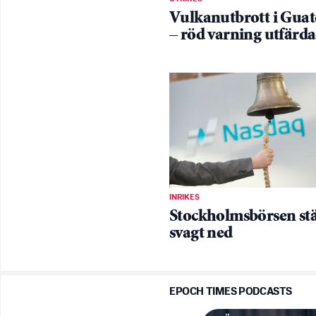
Vulkanutbrott i Gua
– röd varning utfärd
INRIKES
Stockholmsbörsen st
svagt ned
EPOCH TIMES PODCASTS