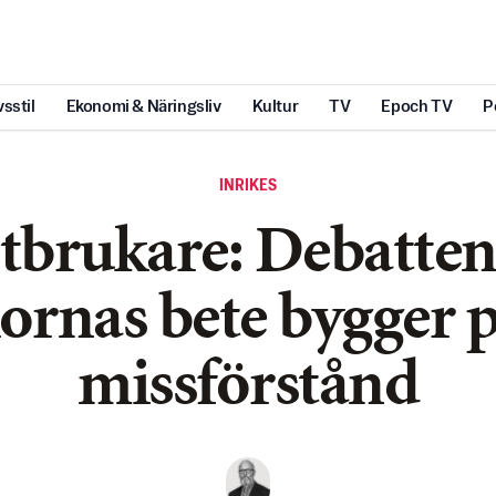
vsstil
Ekonomi & Näringsliv
Kultur
TV
Epoch TV
P
INRIKES
tbrukare: Debatte
ornas bete bygger 
missförstånd