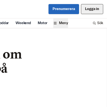
Prenumerera
Logga in
oddar
Weekend
Motor
Meny
Sök
n om
på