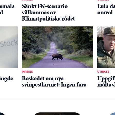
temala
Sänkt FN-scenario
Lula da
ad
välkomnas av
omval
Klimatpolitiska rådet
INRIKES
UTRIKES
ängde
Beskedet om nya
Uppgif
svinpestlarmet: Ingen fara
måltav