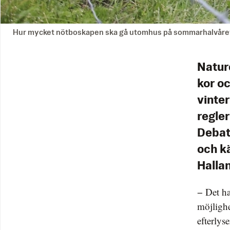
Hur mycket nötboskapen ska gå utomhus på sommarhalvåret 
Nature
kor oc
vinter
regler
Debat
och k
Halla
− Det ha
möjlighe
efterlys