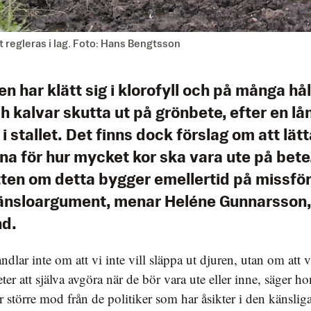
regleras i lag. Foto: Hans Bengtsson
n har klätt sig i klorofyll och på många hål
h kalvar skutta ut på grönbete, efter en lå
 i stallet. Det finns dock förslag om att lät
na för hur mycket kor ska vara ute på bete
ten om detta bygger emellertid på missfö
änsloargument, menar Heléne Gunnarsson,
nd.
ndlar inte om att vi inte vill släppa ut djuren, utan om att v
ter att själva avgöra när de bör vara ute eller inne, säger h
er större mod från de politiker som har åsikter i den känslig