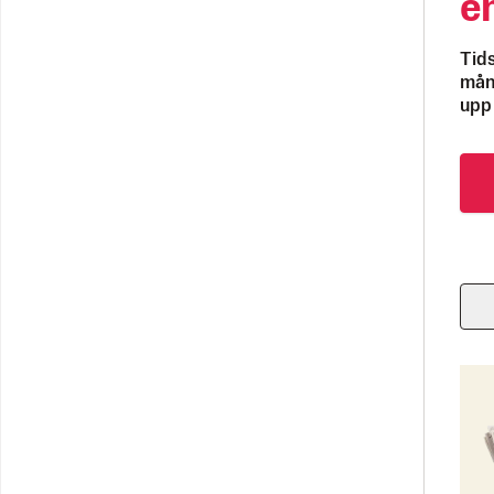
e
Tids
måna
upp 