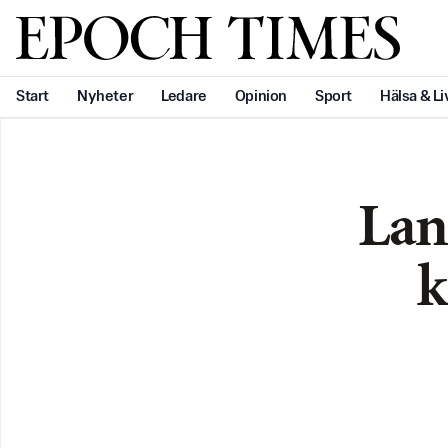
Svenska Epoch Times
Start
Nyheter
Ledare
Opinion
Sport
Hälsa & Li
Lan
k