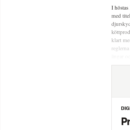
I höstas
med tit
djursky
köttprod
klart me
reglerna
ängar oc
DIG
P