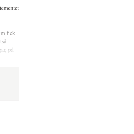
rtementet
om fick
tså
ar, på