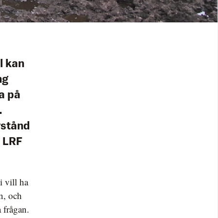
l kan
ng
ta på
.
rstånd
 LRF
i vill ha
on, och
a frågan.