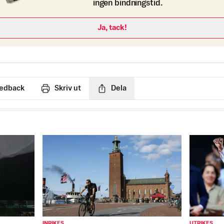
ingen bindningstid.
Ja, tack!
edback
Skriv ut
Dela
INRIKES
UTRIKES