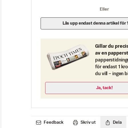
Eller
Lås upp endast denna artikel för 
Gillar du preci
av en pappers
papperstidning
för endast 1 kr
du vill – ingen 
Ja, tack!
Feedback
Skriv ut
Dela