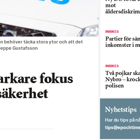
mot
åldersdiskrim
INRIKES
Partier för sä
n behöver täcka stora ytor och att det
inkomster i m
: Jeppe Gustafsson
INRIKES
Två pojkar sk
tarkare fokus
Nybro – kroc
polisen
säkerhet
Nyhetstips
Har du tips på nå
es.semithcope@