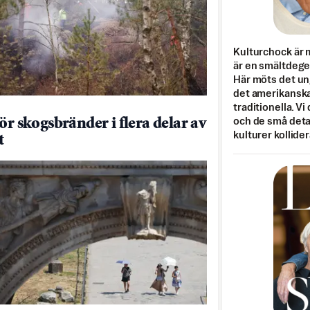
Kulturchock är 
är en smältdegel
Här möts det un
det amerikanska
traditionella. Vi
och de små detal
ör skogsbränder i flera delar av
kulturer kollider
t