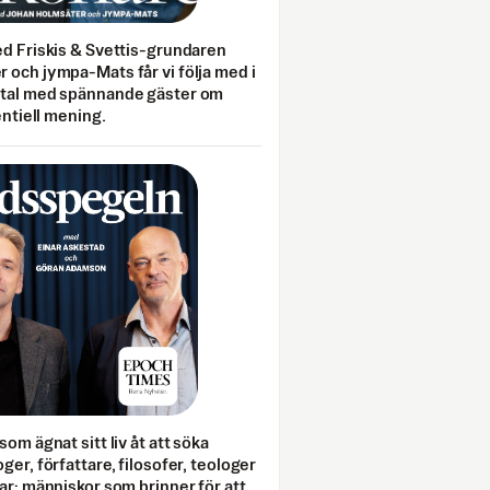
ed Friskis & Svettis-grundaren
 och jympa-Mats får vi följa med i
mtal med spännande gäster om
entiell mening.
som ägnat sitt liv åt att söka
ger, författare, filosofer, teologer
ar; människor som brinner för att