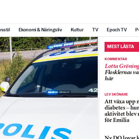
vsstil
Ekonomi & Näringsliv
Kultur
TV
Epoch TV
P
MEST LÄSTA
KOMMENTAR
Lotta Grönin
Flosklernas val
här
LEV SKÖNARE
Att växa upp 
diabetes – hur
aktivitet blev
för Emilia
Ny DO lovar k