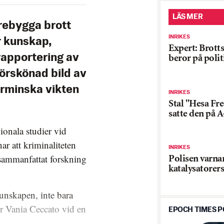
LÄS MER
rebygga brott
INRIKES
 kunskap,
Expert: Brotts
apportering av
beror på polit
förskönad bild av
örminska vikten
INRIKES
Stal "Hesa Fre
satte den på A
ionala studier vid
 att kriminaliteten
INRIKES
 sammanfattat forskning
Polisen varnar
katalysatorer
unskapen, inte bara
er Vania Ceccato vid en
EPOCH TIMES 