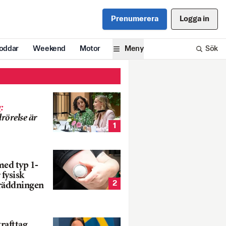
Prenumerera
Logga in
oddar
Weekend
Motor
Meny
Sök
g
:
rörelse är
1
med typ 1-
 fysisk
2
 räddningen
rafttag