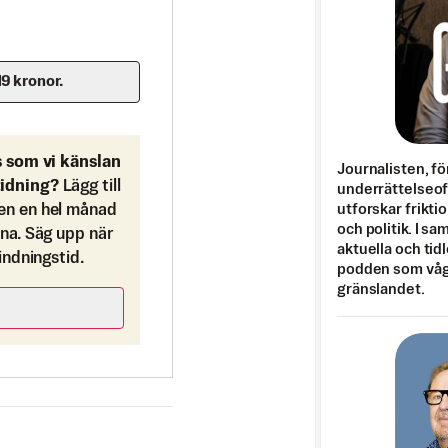
19 kronor.
s som vi känslan
Journalisten, fö
tidning?
Lägg till
underrättelseo
utforskar frikti
en en hel månad
och politik. I s
ona. Säg upp när
aktuella och tid
bindningstid.
podden som vågar
gränslandet.