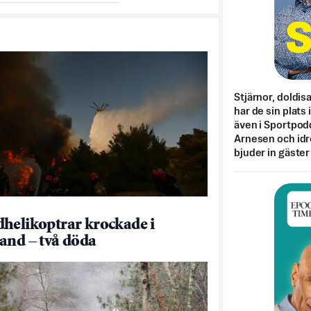
Stjärnor, doldis
har de sin plats 
även i Sportpod
Arnesen och idr
bjuder in gäster
helikoptrar krockade i
and – två döda