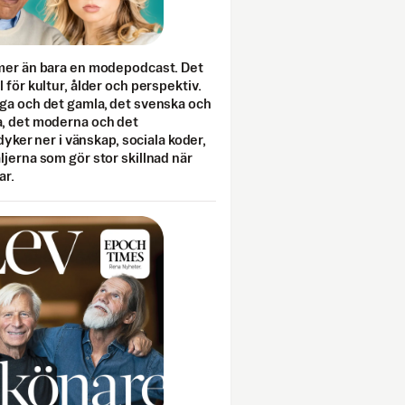
mer än bara en modepodcast. Det
 för kultur, ålder och perspektiv.
ga och det gamla, det svenska och
, det moderna och det
 dyker ner i vänskap, sociala koder,
jerna som gör stor skillnad när
ar.