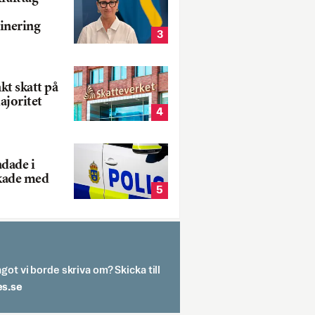
inering
3
nkt skatt på
ajoritet
4
adade i
kade med
5
got vi borde skriva om? Skicka till
spit