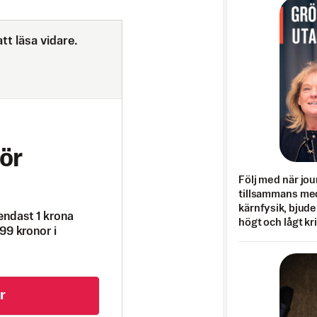
tt läsa vidare.
ör
Följ med när jou
tillsammans med
kärnfysik, bjuder
endast 1 krona
högt och lågt kr
99 kronor i
r