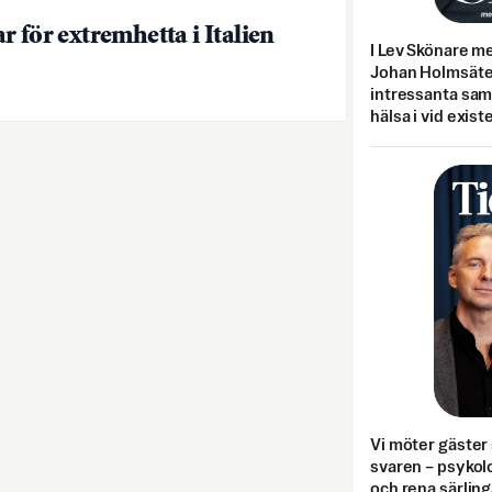
r för extremhetta i Italien
I Lev Skönare m
Johan Holmsäter
intressanta sa
hälsa i vid exist
Vi möter gäster 
svaren – psykolo
och rena särling