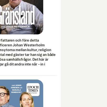
rfattaren och före detta
fficeren Johan Westerholm
onsytorna mellan kultur, religion
amtal med gäster tar han sig an både
lösa samhällsfrågor. Det här är
 gå dit andra inte når – in i