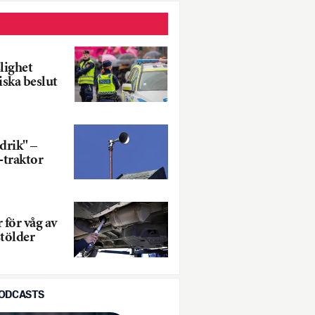
lighet
iska beslut
drik" –
-traktor
 för våg av
stölder
PODCASTS