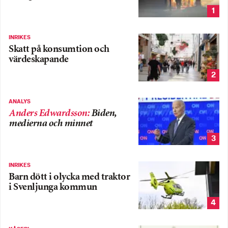
1
INRIKES
Skatt på konsumtion och
värdeskapande
2
ANALYS
Anders Edwardsson
:
Biden,
medierna och minnet
3
INRIKES
Barn dött i olycka med traktor
i Svenljunga kommun
4