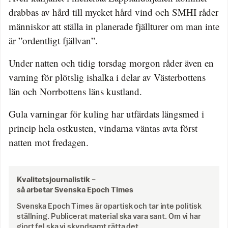
drabbas av hård till mycket hård vind och SMHI råder
människor att ställa in planerade fjällturer om man inte
är ”ordentligt fjällvan”.
Under natten och tidig torsdag morgon råder även en
varning för plötslig ishalka i delar av Västerbottens
län och Norrbottens läns kustland.
Gula varningar för kuling har utfärdats längsmed i
princip hela ostkusten, vindarna väntas avta först
natten mot fredagen.
Kvalitetsjournalistik –
så arbetar Svenska Epoch Times
Svenska Epoch Times är opartisk och tar inte politisk
ställning. Publicerat material ska vara sant. Om vi har
gjort fel ska vi skyndsamt rätta det.