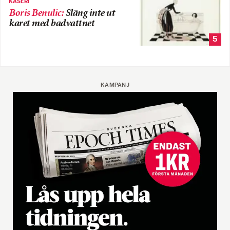
KÅSERI
Boris Benulic
:
Släng inte ut
karet med badvattnet
5
KAMPANJ