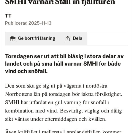
SMHI varnar: Ställ in fjällturen
TT
Publicerad
2025-11-13
Ge bort fri läsning
Dela
Torsdagen ser ut att bli blåsig i stora delar av
landet och på sina håll varnar SMHI för både
vind och snöfall.
Den som ska ge sig ut på vägarna i nordöstra
Norrbottens län på torsdagen bör iaktta försiktighet.
SMHI har utfärdat en gul varning för snöfall i
kombination med vind. Besvärligt väglag och dålig
sikt väntas under eftermiddagen och kvällen.
Även kalfjället i mellersta Lapplandsfjällen kommer