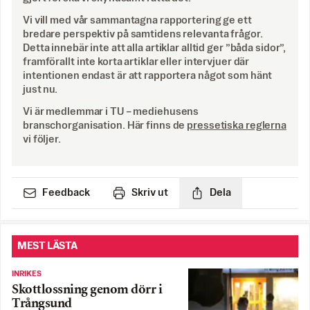
Vi vill med vår sammantagna rapportering ge ett
bredare perspektiv på samtidens relevanta frågor.
Detta innebär inte att alla artiklar alltid ger ”båda sidor”,
framförallt inte korta artiklar eller intervjuer där
intentionen endast är att rapportera något som hänt
just nu.
Vi är medlemmar i TU – mediehusens
branschorganisation. Här finns de
pressetiska reglerna
vi följer.
Feedback
Skriv ut
Dela
MEST LÄSTA
INRIKES
Skottlossning genom dörr i
Trångsund