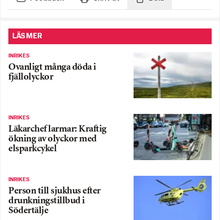
LÄS MER
INRIKES
Ovanligt många döda i
fjällolyckor
INRIKES
Läkarchef larmar: Kraftig
ökning av olyckor med
elsparkcykel
INRIKES
Person till sjukhus efter
drunkningstillbud i
Södertälje