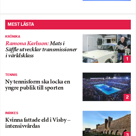
MEST LÄSTA
KRÖNIKA
Ramona Karlsson
:
Mats i
Säffle utvecklar transmissioner
i världsklass
1
TENNIS
Ny tennisform ska locka en
yngre publik till sporten
2
INRIKES
Kvinna fattade eld i Visby –
intensivvårdas
3