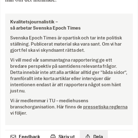
Kvalitetsjournalistik –
så arbetar Svenska Epoch Times
Svenska Epoch Times är opartisk och tar inte politisk
ställning. Publicerat material ska vara sant. Om vi har
gjort fel ska vi skyndsamt rätta det.
Vi vill med vår sammantagna rapportering ge ett
bredare perspektiv på samtidens relevanta frågor.
Detta innebär inte att alla artiklar alltid ger ”båda sidor”,
framförallt inte korta artiklar eller intervjuer där
intentionen endast är att rapportera något som hänt
just nu.
Vi är medlemmar i TU – mediehusens
branschorganisation. Här finns de
pressetiska reglerna
vi följer.
Feedback
Skriv ut
Dela