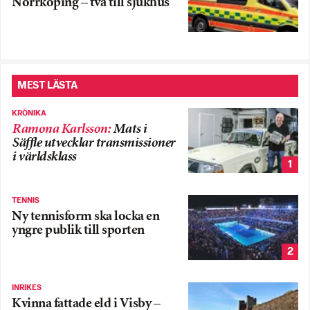
Norrköping – två till sjukhus
MEST LÄSTA
KRÖNIKA
Ramona Karlsson
:
Mats i
Säffle utvecklar transmissioner
i världsklass
1
TENNIS
Ny tennisform ska locka en
yngre publik till sporten
2
INRIKES
Kvinna fattade eld i Visby –