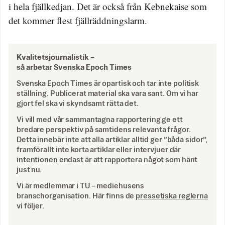
i hela fjällkedjan. Det är också från Kebnekaise som
det kommer flest fjällräddningslarm.
Kvalitetsjournalistik –
så arbetar Svenska Epoch Times
Svenska Epoch Times är opartisk och tar inte politisk
ställning. Publicerat material ska vara sant. Om vi har
gjort fel ska vi skyndsamt rätta det.
Vi vill med vår sammantagna rapportering ge ett
bredare perspektiv på samtidens relevanta frågor.
Detta innebär inte att alla artiklar alltid ger ”båda sidor”,
framförallt inte korta artiklar eller intervjuer där
intentionen endast är att rapportera något som hänt
just nu.
Vi är medlemmar i TU – mediehusens
branschorganisation. Här finns de
pressetiska reglerna
vi följer.