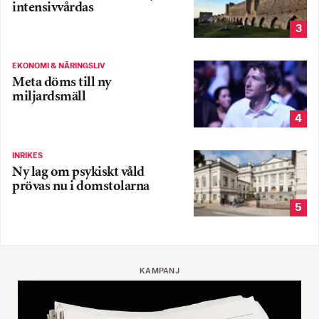
intensivvårdas
3
EKONOMI & NÄRINGSLIV
Meta döms till ny
miljardsmäll
4
INRIKES
Ny lag om psykiskt våld
prövas nu i domstolarna
5
KAMPANJ