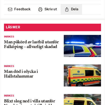
Feedback
Skriv ut
Dela
LÄS MER
INRIKES
Man påkörd av lastbil utanför
Falköping – allvarligt skadad
INRIKES
Man död i olycka i
Hallstahammar
INRIKES
Blixt slog ned i villa utanför