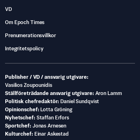
VD
Om Epoch Times
Prenumerationsvillkor
Integritetspolicy
Publisher / VD / ansvarig utgivare
Vasilios Zoupounidis
Ställföreträdande ansvarig utgivare
Aron Lamm
Politisk chefredaktör
Daniel Sundqvist
Opinionschef
Lotta Gröning
Nyhetschef
Staffan Erfors
Sportchef
Jonas Arnesen
Kulturchef
Einar Askestad