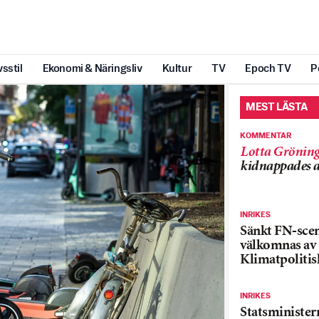
vsstil
Ekonomi & Näringsliv
Kultur
TV
Epoch TV
P
MEST LÄSTA
KOMMENTAR
Lotta Grönin
kidnappades a
INRIKES
Sänkt FN-sce
välkomnas av
Klimatpolitis
INRIKES
Statsministe