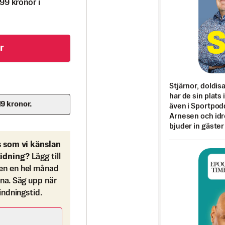
99 kronor i
r
Stjärnor, doldis
har de sin plats 
19 kronor.
även i Sportpod
Arnesen och idr
bjuder in gäster
s som vi känslan
tidning?
Lägg till
en en hel månad
ona. Säg upp när
bindningstid.