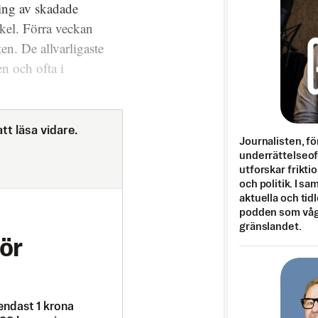
ing av skadade
kel. Förra veckan
ten. De allvarligaste
en och ofta i
tt läsa vidare.
Journalisten, fö
underrättelseo
utforskar frikti
och politik. I s
aktuella och tid
podden som vågar
gränslandet.
ör
endast 1 krona