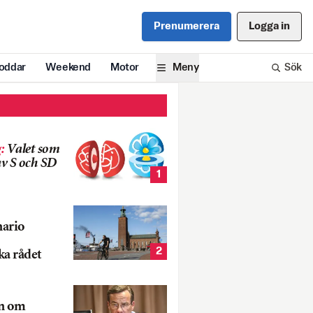
Prenumerera
Logga in
oddar
Weekend
Motor
Meny
Sök
g
:
Valet som
v S och SD
1
nario
2
ka rådet
rn om