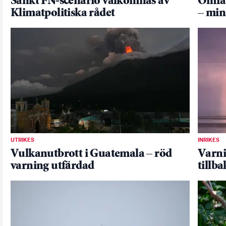
Sänkt FN-scenario välkomnas av
Omfat
Klimatpolitiska rådet
– min
UTRIKES
INRIKES
Vulkanutbrott i Guatemala – röd
Varni
varning utfärdad
tillba