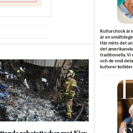
Kulturchock är 
är en smältdegel
Här möts det un
det amerikanska
traditionella. Vi
och de små detal
kulturer kollider