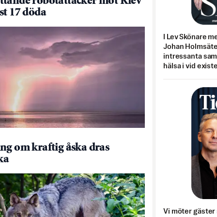
tande robotattacker mot Kiev
st 17 döda
I Lev Skönare m
Johan Holmsäter
intressanta sa
hälsa i vid exist
ng om kraftig åska dras
ka
Vi möter gäster 