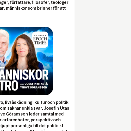
ger, författare, filosofer, teologer
ar; människor som brinner för att
o, livsåskådning, kultur och politik
som saknar enkla svar. Josefin Utas
gve Göransson leder samtal med
r erfarenheter, perspektiv och
djupt personliga till det politiskt