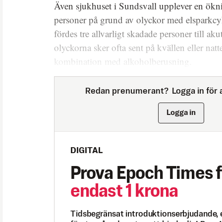
Även sjukhuset i Sundsvall upplever en ökn
personer på grund av olyckor med elsparkcy
fördes tre allvarligt skadade personer till aku
olyckorna sker ofta sent på kvällen eller natt
kombination med alkoholberusning.
Redan prenumerant?
Logga in för a
Logga in
DIGITAL
Prova Epoch Times f
endast 1 krona
Tidsbegränsat introduktionserbjudande, 