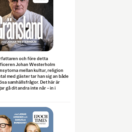
rfattaren och före detta
fficeren Johan Westerholm
onsytorna mellan kultur, religion
amtal med gäster tar han sig an både
lösa samhällsfrågor. Det här är
 gå dit andra inte når – in i