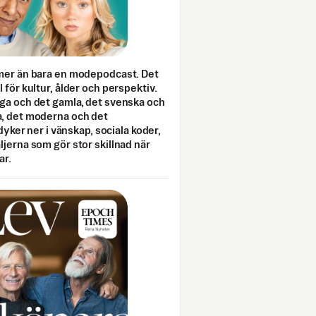
mer än bara en modepodcast. Det
 för kultur, ålder och perspektiv.
ga och det gamla, det svenska och
, det moderna och det
 dyker ner i vänskap, sociala koder,
jerna som gör stor skillnad när
ar.