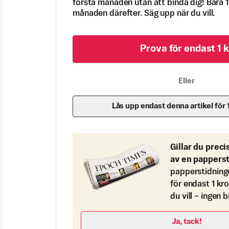
första månaden utan att binda dig! Bara 1
månaden därefter. Säg upp när du vill.
Prova för endast 1 k
Eller
Lås upp endast denna artikel för 
Gillar du preci
av en pappers
papperstidning
för endast 1 kr
du vill – ingen 
Ja, tack!