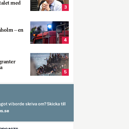
talet med
3
aholm – en
4
ranter
a
5
got vi borde skriva om? Skicka till
spit