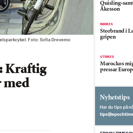
Quisling-sam
Åkesson
INRIKES
Storbrand i L
gripen
elsparkcykel. Foto: Sofia Drevemo
UTRIKES
Marockos mig
 Kraftig
pressar Europ
r med
Nyhetstips
Har du tips på nå
es.semithcope@