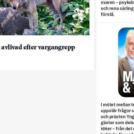
svaren – psykolo
och rena särling
förstå.
 avlivad efter vargangrepp
I mötet mellan tr
uppstår frågor 
och prästen Yn
gäster som dela
idéer – från det 