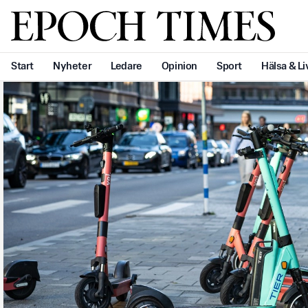
Svenska Epoch Times
Start
Nyheter
Ledare
Opinion
Sport
Hälsa & Li