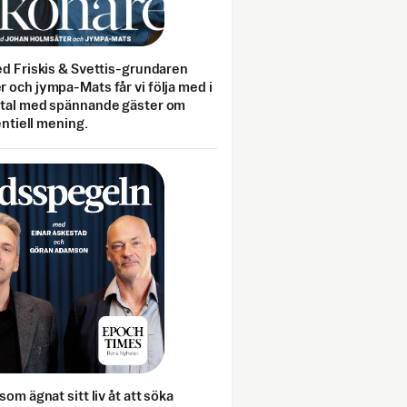
ed Friskis & Svettis-grundaren
 och jympa-Mats får vi följa med i
mtal med spännande gäster om
entiell mening.
som ägnat sitt liv åt att söka