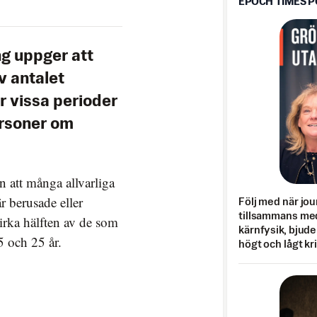
EPOCH TIMES 
ng uppger att
v antalet
r vissa perioder
ersoner om
n att många allvarliga
r berusade eller
Följ med när jou
tillsammans med
cirka hälften av de som
kärnfysik, bjuder
5 och 25 år.
högt och lågt kr