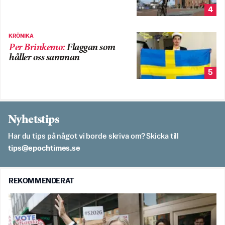
4
KRÖNIKA
Per Brinkemo
:
Flaggan som
håller oss samman
5
Nyhetstips
Har du tips på något vi borde skriva om? Skicka till
es.semithcope@spit
REKOMMENDERAT