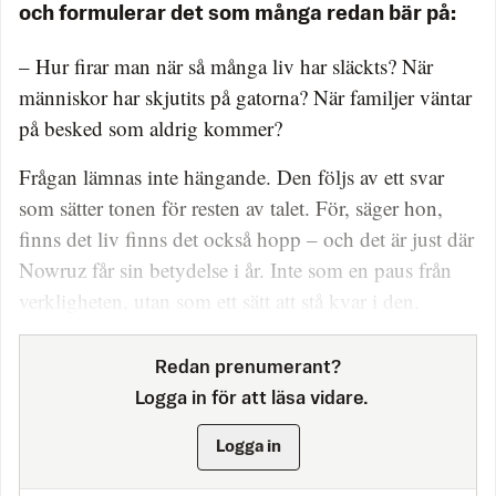
och formulerar det som många redan bär på:
– Hur firar man när så många liv har släckts? När
människor har skjutits på gatorna? När familjer väntar
på besked som aldrig kommer?
Frågan lämnas inte hängande. Den följs av ett svar
som sätter tonen för resten av talet. För, säger hon,
finns det liv finns det också hopp – och det är just där
Nowruz får sin betydelse i år. Inte som en paus från
verkligheten, utan som ett sätt att stå kvar i den.
Redan prenumerant?
Logga in för att läsa vidare.
Logga in