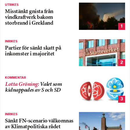
UTRIKES
Misstänkt gnista från
vindkraftverk bakom
storbrand i Grekland
1
INRIKES
Partier för sänkt skatt på
inkomster i majoritet
2
KOMMENTAR
Lotta Gröning
:
Valet som
kidnappades av S och SD
3
INRIKES
Sänkt FN-scenario välkomnas
av Klimatpolitiska rådet