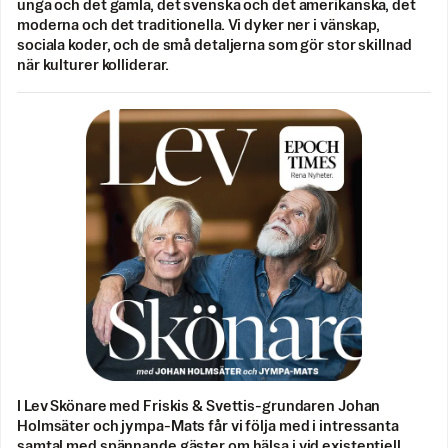
unga och det gamla, det svenska och det amerikanska, det
moderna och det traditionella. Vi dyker ner i vänskap,
sociala koder, och de små detaljerna som gör stor skillnad
när kulturer kolliderar.
I Lev Skönare med Friskis & Svettis-grundaren Johan
Holmsäter och jympa-Mats får vi följa med i intressanta
samtal med spännande gäster om hälsa i vid existentiell