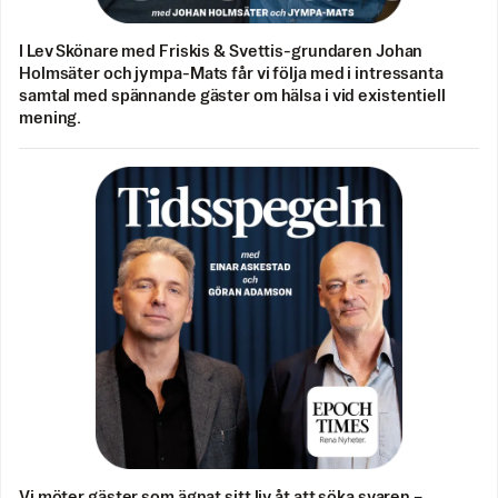
I Lev Skönare med Friskis & Svettis-grundaren Johan
Holmsäter och jympa-Mats får vi följa med i intressanta
samtal med spännande gäster om hälsa i vid existentiell
mening.
Vi möter gäster som ägnat sitt liv åt att söka svaren –