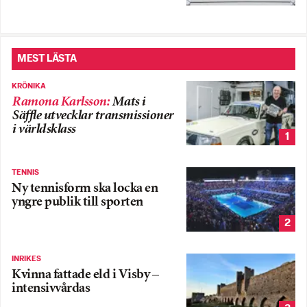
MEST LÄSTA
KRÖNIKA
Ramona Karlsson
:
Mats i
Säffle utvecklar transmissioner
i världsklass
1
TENNIS
Ny tennisform ska locka en
yngre publik till sporten
2
INRIKES
Kvinna fattade eld i Visby –
intensivvårdas