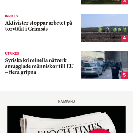
3
INRIKES
Aktivister stoppar arbetet på
torvtäkt i Grimsås
4
UTRIKES
Syriska kriminella nätverk
smugglade människor till EU
– flera gripna
5
KAMPANJ