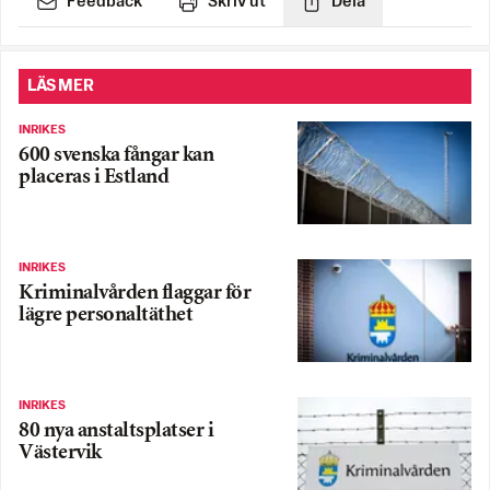
Feedback
Skriv ut
Dela
LÄS MER
INRIKES
600 svenska fångar kan
placeras i Estland
INRIKES
Kriminalvården flaggar för
lägre personaltäthet
INRIKES
80 nya anstaltsplatser i
Västervik