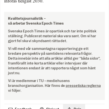
införas tidigast 2030.
Kvalitetsjournalistik –
så arbetar Svenska Epoch Times
Svenska Epoch Times är opartisk och tar inte politisk
ställning. Publicerat material ska vara sant. Om vi har
gjort fel ska vi skyndsamt rätta det.
Vi vill med vår sammantagna rapportering ge ett
bredare perspektiv på samtidens relevanta frågor.
Detta innebär inte att alla artiklar alltid ger ”båda sidor”,
framförallt inte korta artiklar eller intervjuer där
intentionen endast är att rapportera något som hänt
just nu.
Vi är medlemmar i TU – mediehusens
branschorganisation. Här finns de
pressetiska reglerna
vi följer.