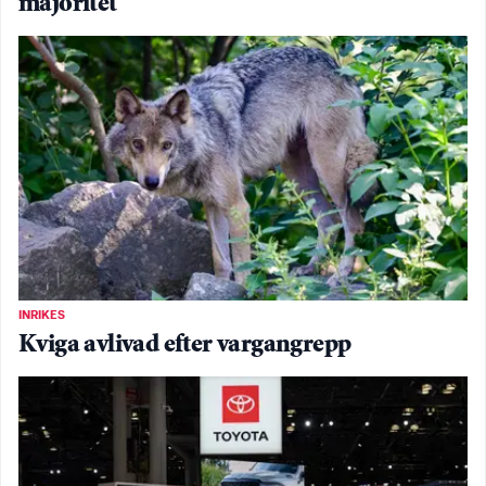
majoritet
INRIKES
Kviga avlivad efter vargangrepp