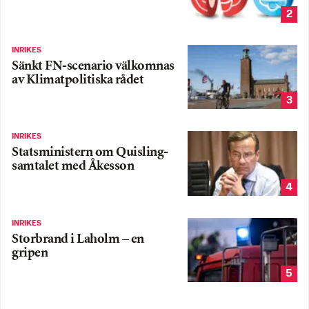
2
INRIKES
Sänkt FN-scenario välkomnas
av Klimatpolitiska rådet
3
INRIKES
Statsministern om Quisling-
samtalet med Åkesson
4
INRIKES
Storbrand i Laholm – en
gripen
5