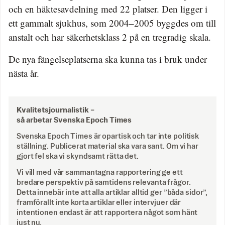
och en häktesavdelning med 22 platser. Den ligger i
ett gammalt sjukhus, som 2004–2005 byggdes om till
anstalt och har säkerhetsklass 2 på en tregradig skala.
De nya fängelseplatserna ska kunna tas i bruk under
nästa år.
Kvalitetsjournalistik –
så arbetar Svenska Epoch Times
Svenska Epoch Times är opartisk och tar inte politisk
ställning. Publicerat material ska vara sant. Om vi har
gjort fel ska vi skyndsamt rätta det.
Vi vill med vår sammantagna rapportering ge ett
bredare perspektiv på samtidens relevanta frågor.
Detta innebär inte att alla artiklar alltid ger ”båda sidor”,
framförallt inte korta artiklar eller intervjuer där
intentionen endast är att rapportera något som hänt
just nu.