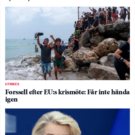
UTRIKES
Forssell efter EU:s krismöte: Får inte hända
igen