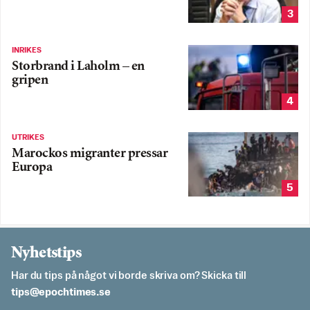
3
INRIKES
Storbrand i Laholm – en
gripen
4
UTRIKES
Marockos migranter pressar
Europa
5
Nyhetstips
Har du tips på något vi borde skriva om? Skicka till
es.semithcope@spit