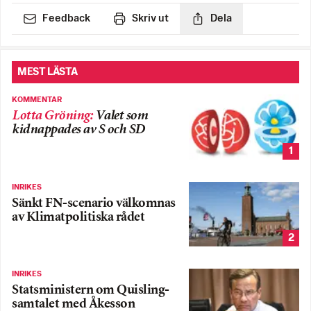
Feedback
Skriv ut
Dela
MEST LÄSTA
KOMMENTAR
Lotta Gröning
:
Valet som
kidnappades av S och SD
1
INRIKES
Sänkt FN-scenario välkomnas
av Klimatpolitiska rådet
2
INRIKES
Statsministern om Quisling-
samtalet med Åkesson