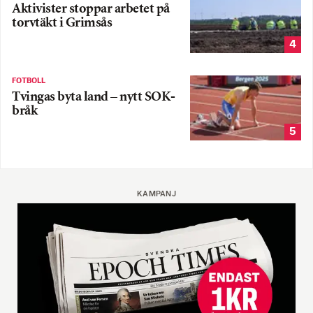
Aktivister stoppar arbetet på
torvtäkt i Grimsås
4
FOTBOLL
Tvingas byta land – nytt SOK-
bråk
5
KAMPANJ