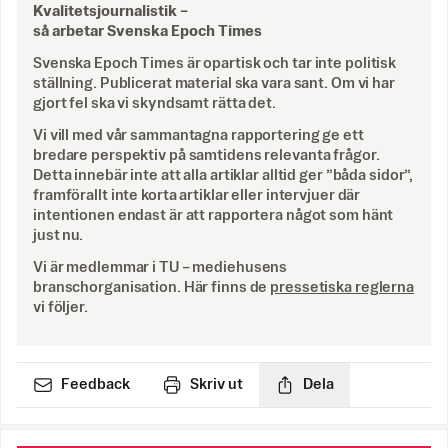
Kvalitetsjournalistik –
så arbetar Svenska Epoch Times
Svenska Epoch Times är opartisk och tar inte politisk
ställning. Publicerat material ska vara sant. Om vi har
gjort fel ska vi skyndsamt rätta det.
Vi vill med vår sammantagna rapportering ge ett
bredare perspektiv på samtidens relevanta frågor.
Detta innebär inte att alla artiklar alltid ger ”båda sidor”,
framförallt inte korta artiklar eller intervjuer där
intentionen endast är att rapportera något som hänt
just nu.
Vi är medlemmar i TU – mediehusens
branschorganisation. Här finns de
pressetiska reglerna
vi följer.
Feedback
Skriv ut
Dela