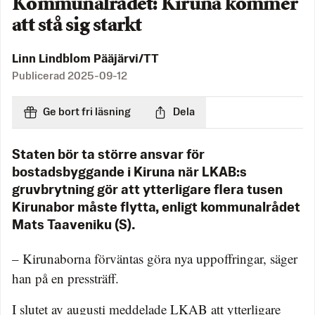
Kommunalrådet: Kiruna kommer
att stå sig starkt
Linn Lindblom Pääjärvi/TT
Publicerad
2025-09-12
Ge bort fri läsning
Dela
Staten bör ta större ansvar för
bostadsbyggande i Kiruna när LKAB:s
gruvbrytning gör att ytterligare flera tusen
Kirunabor måste flytta, enligt kommunalrådet
Mats Taaveniku (S).
– Kirunaborna förväntas göra nya uppoffringar, säger
han på en pressträff.
I slutet av augusti meddelade LKAB att ytterligare