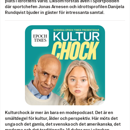
plats i idrottens värld. Liksom förstås även i Sportpodden
där sportchefen Jonas Arnesen och idrottsprofilen Danijela
Rundqvist bjuder in gäster för intressanta samtal.
Kulturchock är mer än bara en modepodcast. Det är en
smältdegel för kultur, ålder och perspektiv. Här möts det
unga och det gamla, det svenska och det amerikanska, det