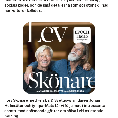
moderna och det traditionella. Vi dyker ner i vänskap,
sociala koder, och de små detaljerna som gör stor skillnad
när kulturer kolliderar.
I Lev Skönare med Friskis & Svettis-grundaren Johan
Holmsäter och jympa-Mats får vi följa med i intressanta
samtal med spännande gäster om hälsa i vid existentiell
mening.