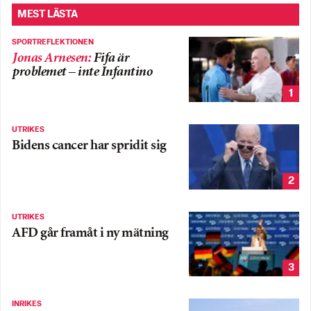
MEST LÄSTA
SPORTREFLEKTIONEN
Jonas Arnesen
:
Fifa är
problemet – inte Infantino
1
UTRIKES
Bidens cancer har spridit sig
2
UTRIKES
AFD går framåt i ny mätning
3
INRIKES