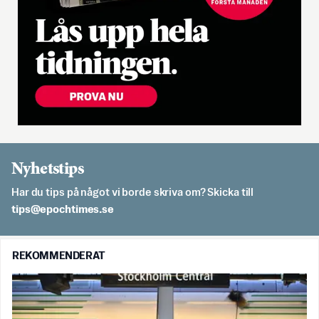
Nyhetstips
Har du tips på något vi borde skriva om? Skicka till
es.semithcope@spit
REKOMMENDERAT