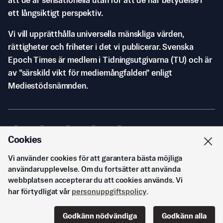
att de är sensationella utan för att de har betydelse i
ett långsiktigt perspektiv.
Vi vill upprätthålla universella mänskliga värden,
rättigheter och friheter i det vi publicerar. Svenska
Epoch Times är medlem i Tidningsutgivarna (TU) och är
av ”särskild vikt för mediemångfalden” enligt
Mediestödsnämnden.
Cookies
Vi använder cookies för att garantera bästa möjliga
© Svenska Epoch Times AB
2026
användarupplevelse. Om du fortsätter att använda
webbplatsen accepterar du att cookies används. Vi
har förtydligat vår
personuppgiftspolicy
.
Godkänn nödvändiga
Godkänn alla
Start
Innehåll
Podd
Senaste
Logga in