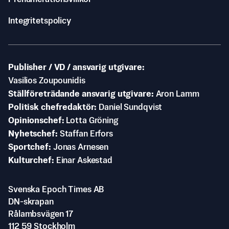
Integritetspolicy
Publisher / VD / ansvarig utgivare
Vasilios Zoupounidis
Ställföreträdande ansvarig utgivare
Aron Lamm
Politisk chefredaktör
Daniel Sundqvist
Opinionschef
Lotta Gröning
Nyhetschef
Staffan Erfors
Sportchef
Jonas Arnesen
Kulturchef
Einar Askestad
Svenska Epoch Times AB
DN-skrapan
Rålambsvägen 17
112 59 Stockholm