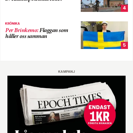
4
KRÖNIKA
Per Brinkemo
:
Flaggan som
håller oss samman
5
KAMPANJ