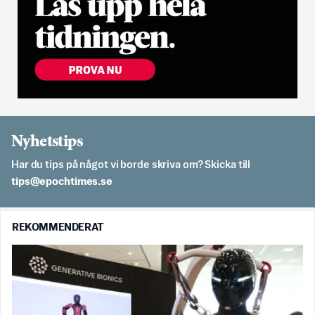
Nyhetstips
Har du tips på något vi borde skriva om? Skicka till
es.semithcope@spit
REKOMMENDERAT