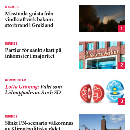
UTRIKES
Misstänkt gnista från
vindkraftverk bakom
storbrand i Grekland
1
INRIKES
Partier för sänkt skatt på
inkomster i majoritet
2
KOMMENTAR
Lotta Gröning
:
Valet som
kidnappades av S och SD
3
INRIKES
Sänkt FN-scenario välkomnas
av Klimatpolitiska rådet