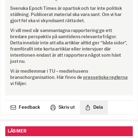
Svenska Epoch Times är opartisk och tar inte politisk
ställning. Publicerat material ska vara sant. Om vi har
gjort fel ska vi skyndsamt rätta det.
Vi vill med vår sammantagna rapportering ge ett
bredare perspektiv på samtidens relevanta frågor.
Detta innebär inte att alla artiklar alltid ger ”båda sidor”,
framförallt inte korta artiklar eller intervjuer där
intentionen endast är att rapportera något som hänt
just nu.
Vi är medlemmar i TU – mediehusens
branschorganisation. Här finns de
pressetiska reglerna
vi följer.
Feedback
Skriv ut
Dela
LÄS MER