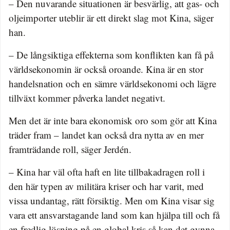
– Den nuvarande situationen är besvärlig, att gas- och
oljeimporter uteblir är ett direkt slag mot Kina, säger
han.
– De långsiktiga effekterna som konflikten kan få på
världsekonomin är också oroande. Kina är en stor
handelsnation och en sämre världsekonomi och lägre
tillväxt kommer påverka landet negativt.
Men det är inte bara ekonomisk oro som gör att Kina
träder fram – landet kan också dra nytta av en mer
framträdande roll, säger Jerdén.
– Kina har väl ofta haft en lite tillbakadragen roll i
den här typen av militära kriser och har varit, med
vissa undantag, rätt försiktig. Men om Kina visar sig
vara ett ansvarstagande land som kan hjälpa till och få
en fredlig lösning på en global kris så kan det gynna