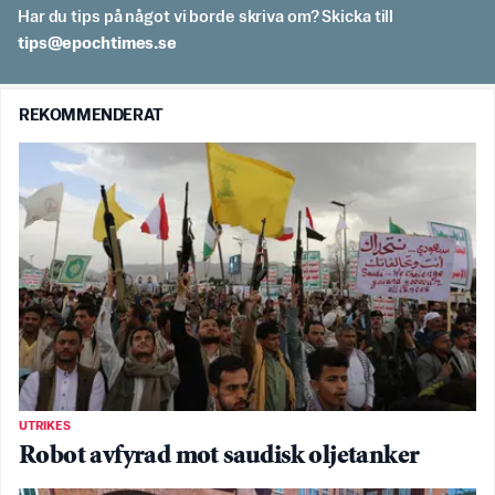
Har du tips på något vi borde skriva om? Skicka till
es.semithcope@spit
REKOMMENDERAT
UTRIKES
Robot avfyrad mot saudisk oljetanker