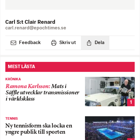
Carl S:t Clair Renard
es.semithcope@draner.lrac
Feedback
Skriv ut
Dela
MEST LÄSTA
KRÖNIKA
Ramona Karlsson
:
Mats i
Säffle utvecklar transmissioner
i världsklass
1
TENNIS
Ny tennisform ska locka en
yngre publik till sporten