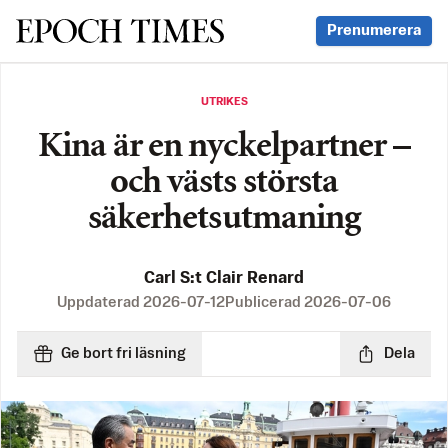
Svenska Epoch Times
Prenumerera
UTRIKES
Kina är en nyckelpartner –
och västs största
säkerhetsutmaning
Carl S:t Clair Renard
Uppdaterad
2026-07-12
Publicerad
2026-07-06
Ge bort fri läsning
Dela