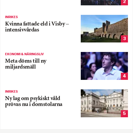
2
INRIKES
Kvinna fattade eld i Visby –
intensivvårdas
3
EKONOMI & NÄRINGSLIV
Meta döms till ny
miljardsmäll
4
INRIKES
Ny lag om psykiskt våld
prövas nu i domstolarna
5