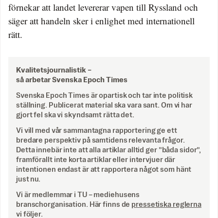
förnekar att landet levererar vapen till Ryssland och
säger att handeln sker i enlighet med internationell
rätt.
Kvalitetsjournalistik –
så arbetar Svenska Epoch Times
Svenska Epoch Times är opartisk och tar inte politisk
ställning. Publicerat material ska vara sant. Om vi har
gjort fel ska vi skyndsamt rätta det.
Vi vill med vår sammantagna rapportering ge ett
bredare perspektiv på samtidens relevanta frågor.
Detta innebär inte att alla artiklar alltid ger ”båda sidor”,
framförallt inte korta artiklar eller intervjuer där
intentionen endast är att rapportera något som hänt
just nu.
Vi är medlemmar i TU – mediehusens
branschorganisation. Här finns de
pressetiska reglerna
vi följer.