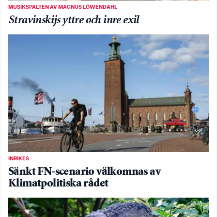
MUSIKSPALTEN AV MAGNUS LÖWENDAHL
Stravinskijs yttre och inre exil
INRIKES
Sänkt FN-scenario välkomnas av
Klimatpolitiska rådet