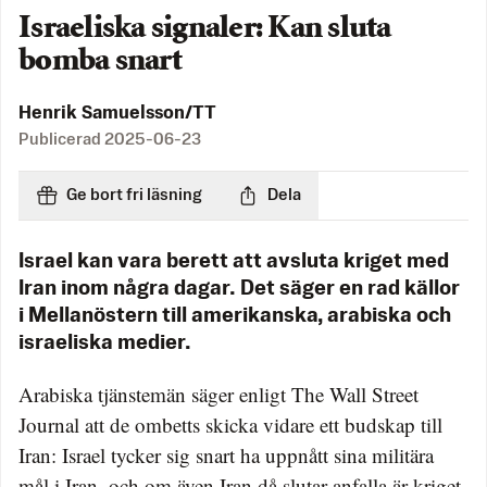
Israeliska signaler: Kan sluta
bomba snart
Henrik Samuelsson/TT
Publicerad
2025-06-23
Ge bort fri läsning
Dela
Israel kan vara berett att avsluta kriget med
Iran inom några dagar. Det säger en rad källor
i Mellanöstern till amerikanska, arabiska och
israeliska medier.
Arabiska tjänstemän säger enligt The Wall Street
Journal att de ombetts skicka vidare ett budskap till
Iran: Israel tycker sig snart ha uppnått sina militära
mål i Iran, och om även Iran då slutar anfalla är kriget