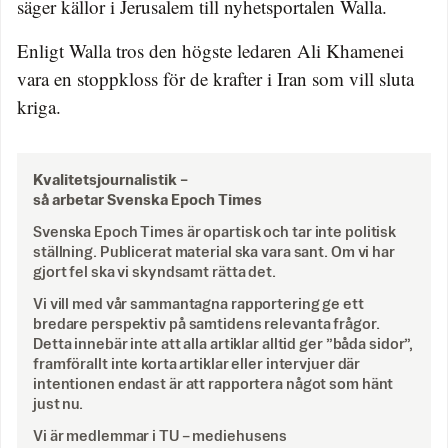
säger källor i Jerusalem till nyhetsportalen Walla.
Enligt Walla tros den högste ledaren Ali Khamenei
vara en stoppkloss för de krafter i Iran som vill sluta
kriga.
Kvalitetsjournalistik –
så arbetar Svenska Epoch Times
Svenska Epoch Times är opartisk och tar inte politisk
ställning. Publicerat material ska vara sant. Om vi har
gjort fel ska vi skyndsamt rätta det.
Vi vill med vår sammantagna rapportering ge ett
bredare perspektiv på samtidens relevanta frågor.
Detta innebär inte att alla artiklar alltid ger ”båda sidor”,
framförallt inte korta artiklar eller intervjuer där
intentionen endast är att rapportera något som hänt
just nu.
Vi är medlemmar i TU – mediehusens