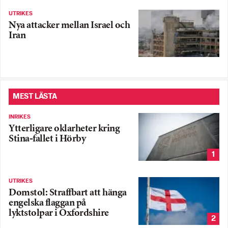
UTRIKES
Nya attacker mellan Israel och
Iran
MEST LÄSTA
INRIKES
Ytterligare oklarheter kring
Stina-fallet i Hörby
1
UTRIKES
Domstol: Straffbart att hänga
engelska flaggan på
lyktstolpar i Oxfordshire
2