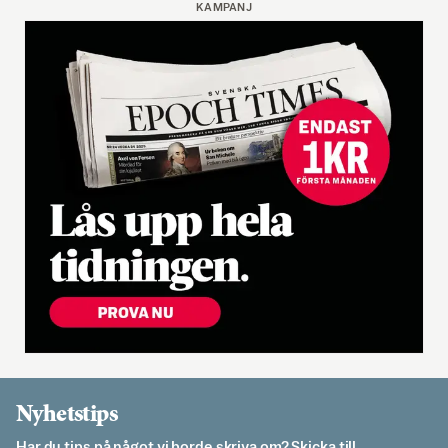
KAMPANJ
Nyhetstips
Har du tips på något vi borde skriva om? Skicka till