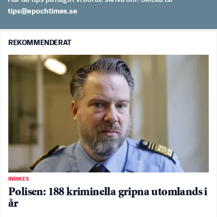
es.semithcope@spit
REKOMMENDERAT
INRIKES
Polisen: 188 kriminella gripna utomlands i
år