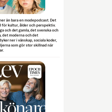
mer än bara en modepodcast. Det
 för kultur, ålder och perspektiv.
ga och det gamla, det svenska och
, det moderna och det
 dyker ner i vänskap, sociala koder,
jerna som gör stor skillnad när
ar.