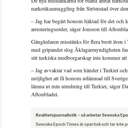
De nya misstankarna rör bland annat narkoti
narkotikasmuggling från Strömstad över den
– Jag har begärt honom häktad för det och 
arresteringsorder, säger Jonsson till Aftonbla
Gängledaren misstänks för flera brott även i
med gripandet slog Åklagarmyndigheten fast
sitt turkiska medborgarskap inte kommer att 
– Jag avvaktar vad som händer i Turkiet och
möjlighet att få honom utlämnad till Sverige
lämna ut min utredning till Turkiet, säger Da
Aftonbladet.
Kvalitetsjournalistik –
så arbetar Svenska Ep
Svenska Epoch Times är opartisk och tar inte pol