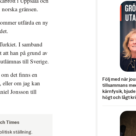
kabrott i Uppsala och
 norska gränsen.
kommer utfärda en ny
det.
 Turkiet. I samband
 att han på grund av
utlämnas till Sverige.
 om det finns en
Följ med när jou
, eller om jag kan
tillsammans med
niel Jonsson till
kärnfysik, bjuder
högt och lågt kr
och Times
itisk ställning.