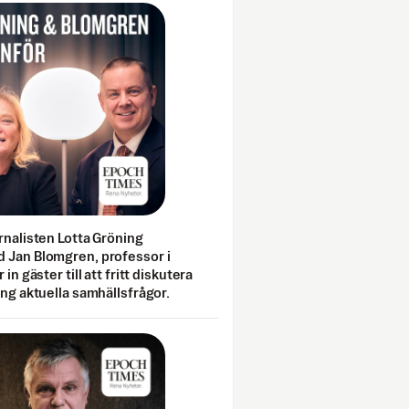
rnalisten Lotta Gröning
 Jan Blomgren, professor i
 in gäster till att fritt diskutera
ing aktuella samhällsfrågor.