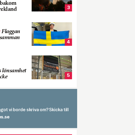
k bakom
3
rekland
:
Flaggan
s samman
4
s lönsamhet
5
cke
got vi borde skriva om? Skicka till
spit