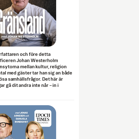
rfattaren och före detta
fficeren Johan Westerholm
onsytorna mellan kultur, religion
amtal med gäster tar han sig an både
lösa samhällsfrågor. Det här är
 gå dit andra inte når – in i