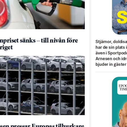
priset sänks – till nivån före
Stjärnor, doldis
riget
har de sin plats 
även i Sportpod
Arnesen och idr
bjuder in gäster
isen pressar Europas tillverkare