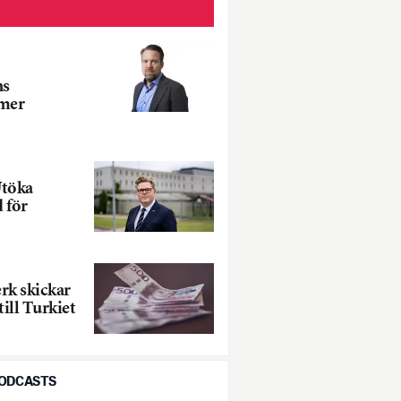
ns
tmer
Utöka
 för
rk skickar
till Turkiet
PODCASTS