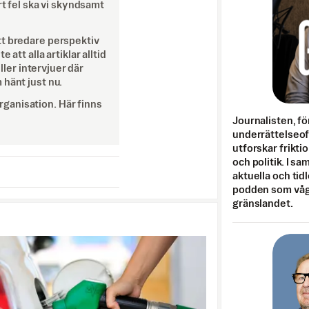
rt fel ska vi skyndsamt
tt bredare perspektiv
att alla artiklar alltid
eller intervjuer där
 hänt just nu.
ganisation. Här finns
Journalisten, fö
underrättelseo
utforskar frikti
och politik. I s
aktuella och tid
podden som vågar
gränslandet.