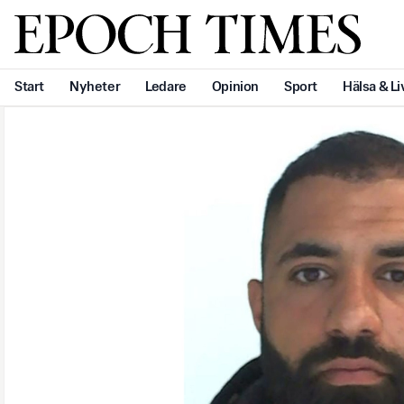
Svenska Epoch Times
Start
Nyheter
Ledare
Opinion
Sport
Hälsa & Li