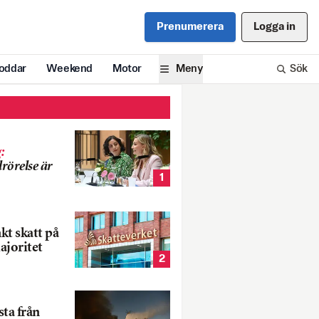
Prenumerera
Logga in
oddar
Weekend
Motor
Meny
Sök
g
:
rörelse är
1
nkt skatt på
ajoritet
2
ta från