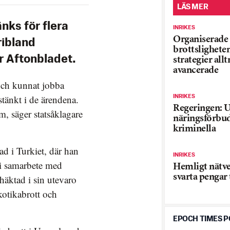
LÄS MER
nks för flera
INRIKES
Organiserade
ribland
brottslighete
r Aftonbladet.
strategier all
avancerade
 och kunnat jobba
stänkt i de ärendena.
INRIKES
Regeringen: 
, säger statsåklagare
näringsförbud
kriminella
ad i Turkiet, där han
INRIKES
k i samarbete med
Hemligt nätve
svarta pengar 
 häktad i sin utevaro
rkotikabrott och
EPOCH TIMES 