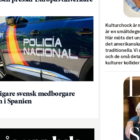
Kulturchock är 
är en smältdegel
Här möts det un
det amerikanska
traditionella. Vi
och de små detal
kulturer kollider
ligare svensk medborgare
n i Spanien