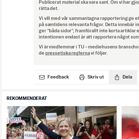
Publicerat material ska vara sant. Om vi har gjo
rätta det.
Vi vill med vår sammantagna rapportering ge e
på samtidens relevanta frågor. Detta innebär inte 
ger ”båda sidor”, framförallt inte korta artiklar 
intentionen endast är att rapportera något som
Vi är medlemmar i TU – mediehusens branschor
de
pressetiska reglerna
vi följer.
Feedback
Skriv ut
Dela
REKOMMENDERAT