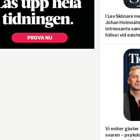
I Lev Skönare m
Johan Holmsäter
intressanta sa
hälsa i vid exist
Vi möter gäster 
svaren – psykolo