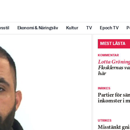
vsstil
Ekonomi & Näringsliv
Kultur
TV
Epoch TV
P
MEST LÄSTA
KOMMENTAR
Lotta Grönin
Flosklernas val
här
INRIKES
Partier för sä
inkomster i m
UTRIKES
Misstänkt gnis