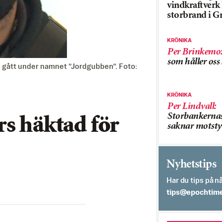
vindkraftver
storbrand i G
KRÖNIKA
Per Brinkemo
som håller os
m gått under namnet ”Jordgubben”. Foto:
KRÖNIKA
Per Lindvall
:
Storbankerna
rs häktad för
saknar motsty
Nyhetstips
Har du tips på nå
es.semithcope@