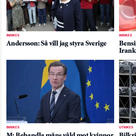
INRIKES
INRIKES
Andersson: Så vill jag styra Sverige
Bensin
Irank
INRIKES
UTRIKES
M: Behandla mäns våld mot kvinnor
Bilkr