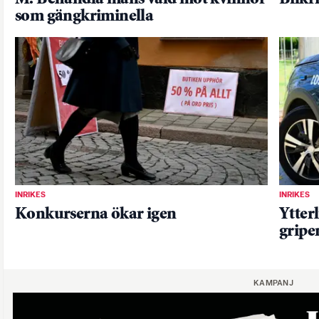
som gängkriminella
INRIKES
INRIKES
Konkurserna ökar igen
Ytter
gripe
KAMPANJ