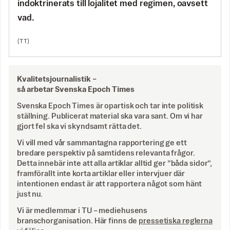
indoktrinerats till lojalitet med regimen, oavsett
vad.
(TT)
Kvalitetsjournalistik –
så arbetar Svenska Epoch Times
Svenska Epoch Times är opartisk och tar inte politisk
ställning. Publicerat material ska vara sant. Om vi har
gjort fel ska vi skyndsamt rätta det.
Vi vill med vår sammantagna rapportering ge ett
bredare perspektiv på samtidens relevanta frågor.
Detta innebär inte att alla artiklar alltid ger ”båda sidor”,
framförallt inte korta artiklar eller intervjuer där
intentionen endast är att rapportera något som hänt
just nu.
Vi är medlemmar i TU – mediehusens
branschorganisation. Här finns de
pressetiska reglerna