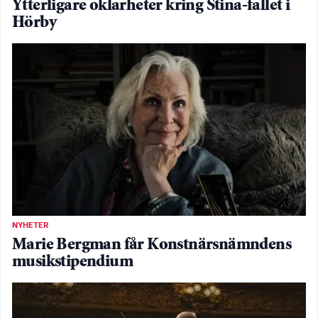
Ytterligare oklarheter kring Stina-fallet i
Hörby
NYHETER
Marie Bergman får Konstnärsnämndens
musikstipendium