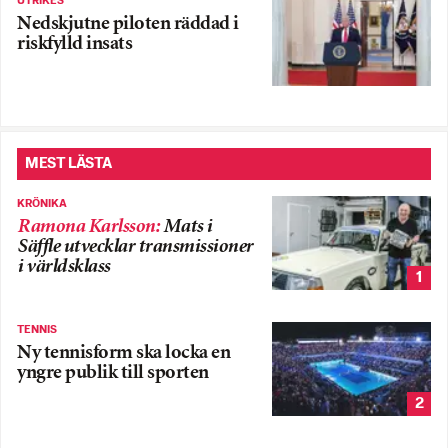
UTRIKES
Nedskjutne piloten räddad i
riskfylld insats
MEST LÄSTA
KRÖNIKA
Ramona Karlsson
:
Mats i
Säffle utvecklar transmissioner
i världsklass
1
TENNIS
Ny tennisform ska locka en
yngre publik till sporten
2