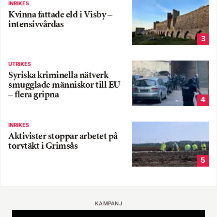
INRIKES
Kvinna fattade eld i Visby –
intensivvårdas
3
UTRIKES
Syriska kriminella nätverk
smugglade människor till EU
– flera gripna
4
INRIKES
Aktivister stoppar arbetet på
torvtäkt i Grimsås
5
KAMPANJ