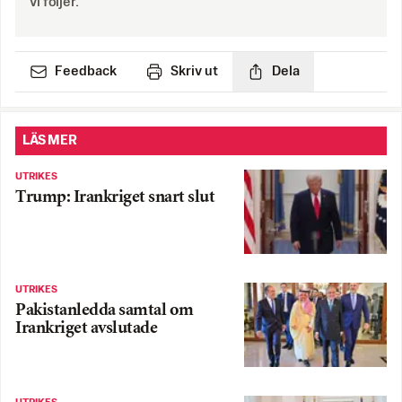
vi följer.
Feedback
Skriv ut
Dela
LÄS MER
UTRIKES
Trump: Irankriget snart slut
UTRIKES
Pakistanledda samtal om
Irankriget avslutade