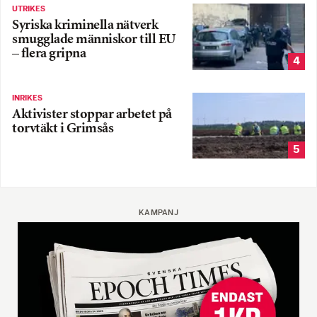
UTRIKES
Syriska kriminella nätverk
smugglade människor till EU
– flera gripna
4
INRIKES
Aktivister stoppar arbetet på
torvtäkt i Grimsås
5
KAMPANJ