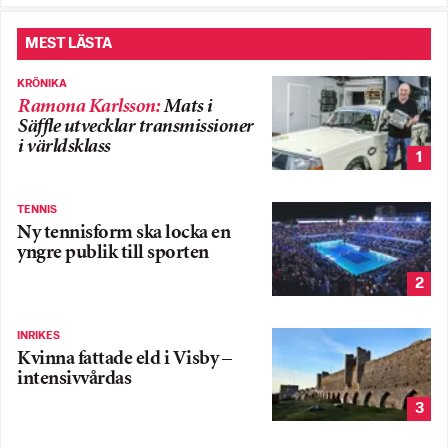
MEST LÄSTA
KRÖNIKA
Ramona Karlsson
:
Mats i
Säffle utvecklar transmissioner
i världsklass
1
TENNIS
Ny tennisform ska locka en
yngre publik till sporten
2
INRIKES
Kvinna fattade eld i Visby –
intensivvårdas
3