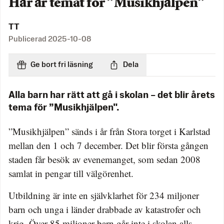
Här är temat för ”Musikhjälpen”
TT
Publicerad
2025-10-08
Ge bort fri läsning
Dela
Alla barn har rätt att gå i skolan – det blir årets
tema för ”Musikhjälpen".
”Musikhjälpen” sänds i år från Stora torget i Karlstad
mellan den 1 och 7 december. Det blir första gången
staden får besök av evenemanget, som sedan 2008
samlat in pengar till välgörenhet.
Utbildning är inte en självklarhet för 234 miljoner
barn och unga i länder drabbade av katastrofer och
krig. Över 85 miljoner barn går inte i skolan alls,