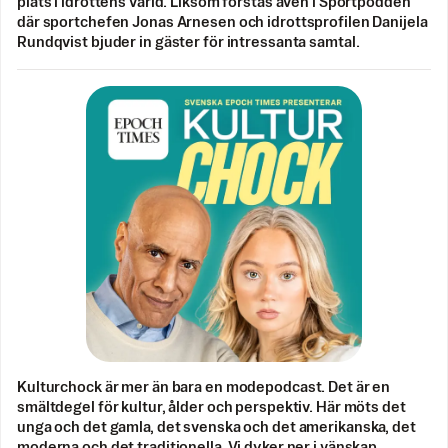
plats i idrottens värld. Liksom förstås även i Sportpodden
där sportchefen Jonas Arnesen och idrottsprofilen Danijela
Rundqvist bjuder in gäster för intressanta samtal.
Kulturchock är mer än bara en modepodcast. Det är en
smältdegel för kultur, ålder och perspektiv. Här möts det
unga och det gamla, det svenska och det amerikanska, det
moderna och det traditionella. Vi dyker ner i vänskap,