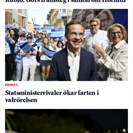
Rubio: Görs framsteg i samtal om Hormuz
INRIKES
Statsministerrivaler ökar farten i
valrörelsen