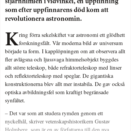
stjärnhimlen i vidvinkel, en uppfinning
som efter uppfinnarens död kom att
revolutionera astronomin.
Kring förra sekelskiftet var astronomi ett glödhett
forskningsfält. Vår moderna bild av universum
började ta form. I kapplöpningen om att observera allt
fler avlägsna och ljussvaga himmelsobjekt byggdes
allt större teleskop, både refraktorteleskop med linser
och reflektorteleskop med speglar. De gigantiska
konstruktionerna blev allt mer instabila. De gav också
optiska avbildningsfel som kraftigt begränsade
synfältet.
– Det var som att studera rymden genom ett
nyckelhål, skriver vetenskapshistorikern Gustav
Holmberg, som är en av författarna till den nya