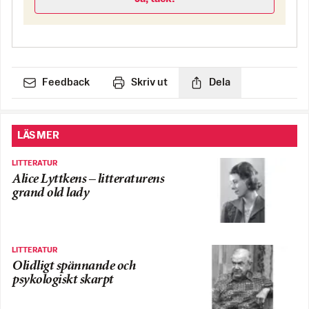
Feedback
Skriv ut
Dela
LÄS MER
LITTERATUR
Alice Lyttkens – litteraturens
grand old lady
LITTERATUR
Olidligt spännande och
psykologiskt skarpt