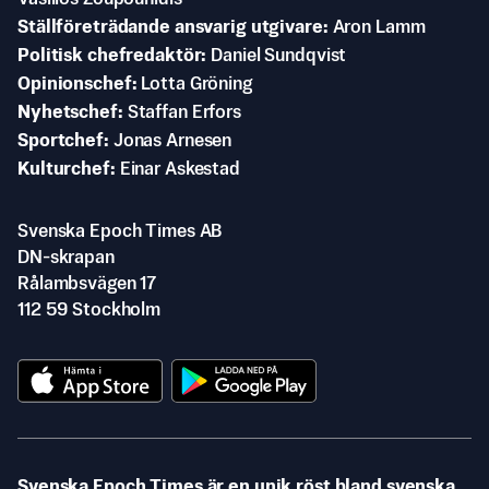
Ställföreträdande ansvarig utgivare
Aron Lamm
Politisk chefredaktör
Daniel Sundqvist
Opinionschef
Lotta Gröning
Nyhetschef
Staffan Erfors
Sportchef
Jonas Arnesen
Kulturchef
Einar Askestad
Svenska Epoch Times AB
DN-skrapan
Rålambsvägen 17
112 59 Stockholm
Svenska Epoch Times är en unik röst bland svenska