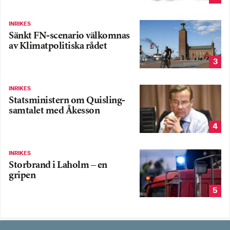
INRIKES
Sänkt FN-scenario välkomnas
av Klimatpolitiska rådet
3
INRIKES
Statsministern om Quisling-
samtalet med Åkesson
4
INRIKES
Storbrand i Laholm – en
gripen
5