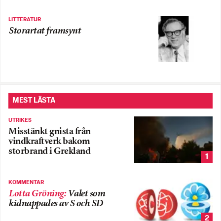
LITTERATUR
Storartat framsynt
MEST LÄSTA
UTRIKES
Misstänkt gnista från
vindkraftverk bakom
storbrand i Grekland
1
KOMMENTAR
Lotta Gröning
:
Valet som
kidnappades av S och SD
2