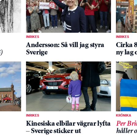
INRIKES
INRIKES
Andersson: Så vill jag styra
Cirka 
)
Sverige
ny lag
INRIKES
KRÖNIKA
Kinesiska elbilar vägrar lyfta
Per Br
– Sverige sticker ut
håller