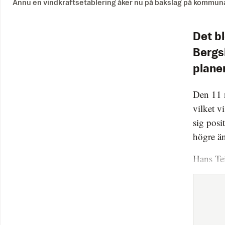
Ännu en vindkraftsetablering åker nu på bakslag på kommunal
Det bl
Bergs
planer
Den 11 
vilket v
sig posi
högre än
Hans Tei