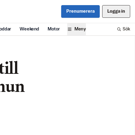
Prenumerera
Logga in
oddar
Weekend
Motor
Meny
Sök
ill
mmun