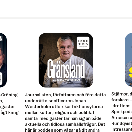
Stjärnor, 
a Gröning
Journalisten, författaren och före detta
forskare – 
n,
underrättelseofficeren Johan
idrottens 
n gäster
Westerholm utforskar friktionsytorna
Sportpodd
 lågt kring
mellan kultur, religion och politik. I
Arnesen oc
samtal med gäster tar han sig an både
Rundqvist 
aktuella och tidlösa samhällsfrågor. Det
intressant
här är podden som vågar gå dit andra