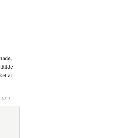
nade,
tällde
ket är
ngen.