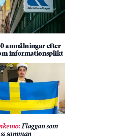
80 anmälningar efter
 om informationsplikt
inkemo
:
Flaggan som
 oss samman