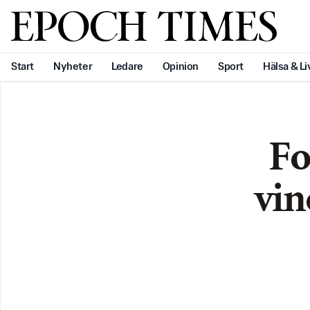
Svenska Epoch Times
Start
Nyheter
Ledare
Opinion
Sport
Hälsa & Li
Fo
vin