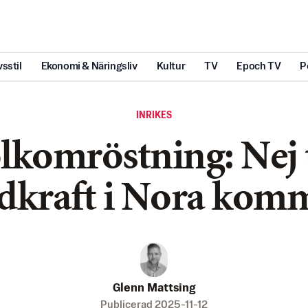
vsstil
Ekonomi & Näringsliv
Kultur
TV
Epoch TV
P
INRIKES
lkomröstning: Nej t
dkraft i Nora ko
Glenn Mattsing
Publicerad
2025-11-12