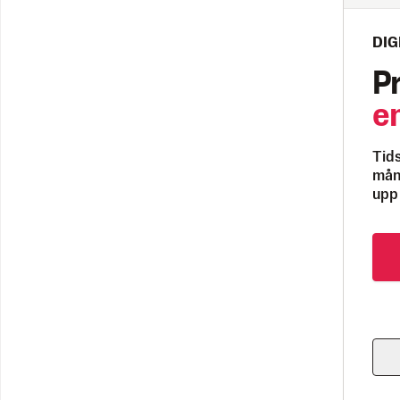
DIG
P
e
Tids
måna
upp 