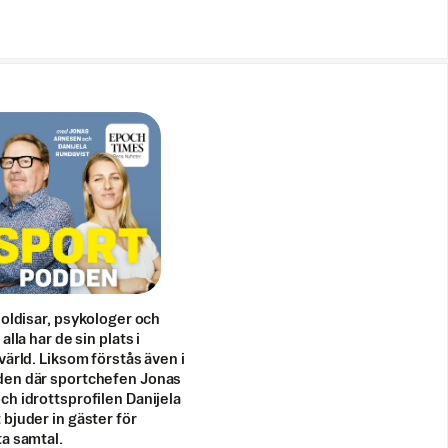
doldisar, psykologer och
alla har de sin plats i
värld. Liksom förstås även i
en där sportchefen Jonas
h idrottsprofilen Danijela
bjuder in gäster för
a samtal.