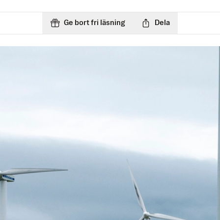
Ge bort fri läsning
Dela