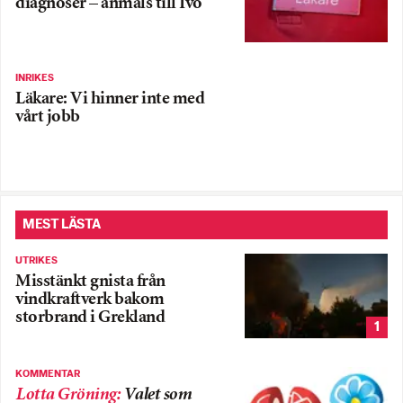
diagnoser – anmäls till Ivo
INRIKES
Läkare: Vi hinner inte med
vårt jobb
MEST LÄSTA
UTRIKES
Misstänkt gnista från
vindkraftverk bakom
storbrand i Grekland
1
KOMMENTAR
Lotta Gröning
:
Valet som