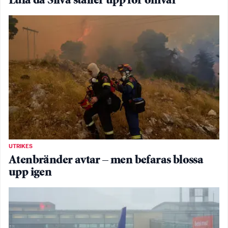
Lula da Silva ställer upp för omval
UTRIKES
Atenbränder avtar – men befaras blossa
upp igen