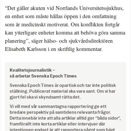
“Det gäller akuten vid Norrlands Universitetssjukhus,
en enhet som måste hållas öppen i den omfattning
som är medicinskt motiverat. Om konflikten fortgår
kan ytterligare enheter komma att behöva göra samma
planering”, säger hälso- och sjukvårdsdirektören
Elisabeth Karlsson i en skriftlig kommentar.
Kvalitetsjournalistik –
så arbetar Svenska Epoch Times
Svenska Epoch Times är opartisk och tar inte politisk
ställning. Publicerat material ska vara sant. Om vi har
gjort fel ska vi skyndsamt rätta det.
Vi vill med vår sammantagna rapportering ge ett
bredare perspektiv på samtidens relevanta frågor.
Detta innebär inte att alla artiklar alltid ger ”båda sidor”,
framförallt inte korta artiklar eller intervjuer där
intentionen endast är att rapportera något som hänt