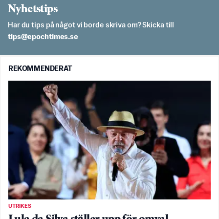
Nyhetstips
Har du tips på något vi borde skriva om? Skicka till
es.semithcope@spit
REKOMMENDERAT
UTRIKES