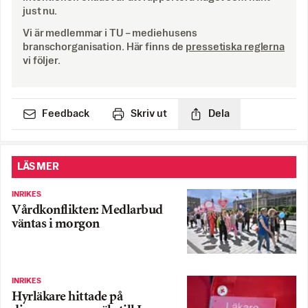
just nu.
Vi är medlemmar i TU – mediehusens
branschorganisation. Här finns de
pressetiska reglerna
vi följer.
Feedback
Skriv ut
Dela
LÄS MER
INRIKES
Vårdkonflikten: Medlarbud
väntas i morgon
INRIKES
Hyrläkare hittade på