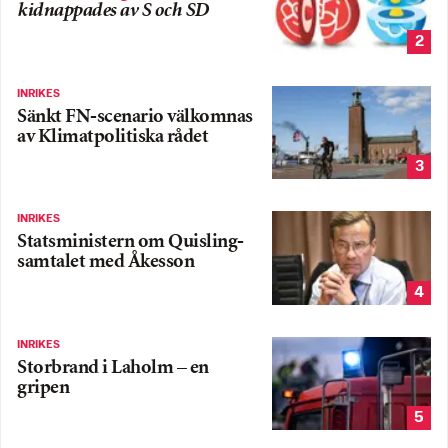
kidnappades av S och SD
2
INRIKES
Sänkt FN-scenario välkomnas
av Klimatpolitiska rådet
3
INRIKES
Statsministern om Quisling-
samtalet med Åkesson
4
INRIKES
Storbrand i Laholm – en
gripen
5