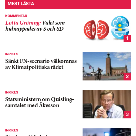
MEST LÄSTA
KOMMENTAR
Lotta Gröning
:
Valet som
kidnappades av S och SD
1
INRIKES
Sänkt FN-scenario välkomnas
av Klimatpolitiska rådet
2
INRIKES
Statsministern om Quisling-
samtalet med Åkesson
3
INRIKES