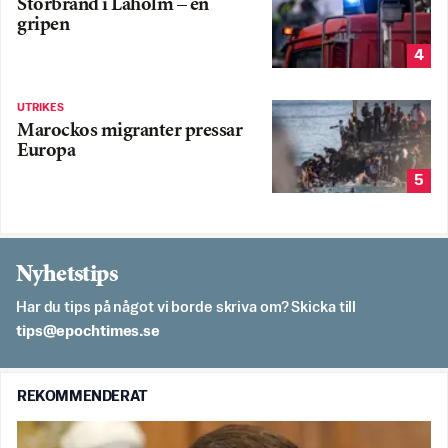
Storbrand i Laholm – en
gripen
4
UTRIKES
Marockos migranter pressar
Europa
5
Nyhetstips
Har du tips på något vi borde skriva om? Skicka till
es.semithcope@spit
REKOMMENDERAT