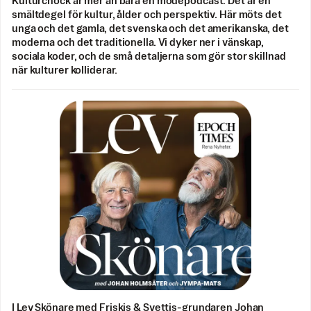
Kulturchock är mer än bara en modepodcast. Det är en
smältdegel för kultur, ålder och perspektiv. Här möts det
unga och det gamla, det svenska och det amerikanska, det
moderna och det traditionella. Vi dyker ner i vänskap,
sociala koder, och de små detaljerna som gör stor skillnad
när kulturer kolliderar.
I Lev Skönare med Friskis & Svettis-grundaren Johan