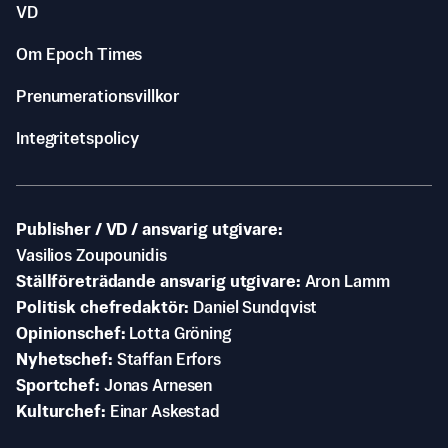
VD
Om Epoch Times
Prenumerationsvillkor
Integritetspolicy
Publisher / VD / ansvarig utgivare
Vasilios Zoupounidis
Ställföreträdande ansvarig utgivare
Aron Lamm
Politisk chefredaktör
Daniel Sundqvist
Opinionschef
Lotta Gröning
Nyhetschef
Staffan Erfors
Sportchef
Jonas Arnesen
Kulturchef
Einar Askestad