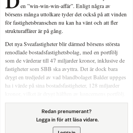
Det hela beskrevs av SBB:s vd Leiv Synnes som
en ”win-win-win-affär”. Enligt några av
börsens många uttolkare tyder det också på att vinden
för fastighetsbranschen nu kan ha vänt och att fler
strukturaffärer är på gång.
Det nya Sveafastigheter blir därmed börsens största
renodlade bostadsfastighetsbolag, med en portfölj
som de värderar till 47 miljarder kronor, inklusive de
fastigheter som SBB ska avyttra. Det är dock bara
drygt en tredjedel av vad blandbolaget Balder uppges
ha i värde på sina bostadsfastigheter, 128 miljarder
kronor, vilket är drygt hälften av koncernens portfölj.
Redan prenumerant?
Logga in för att läsa vidare.
Logga in