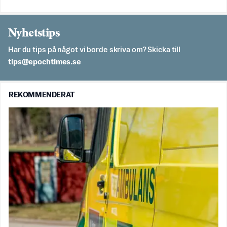
Nyhetstips
Har du tips på något vi borde skriva om? Skicka till
es.semithcope@spit
REKOMMENDERAT