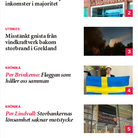
inkomster i majoritet
2
UTRIKES
Misstänkt gnista från
vindkraftverk bakom
storbrand i Grekland
3
KRÖNIKA
Per Brinkemo
:
Flaggan som
håller oss samman
4
KRÖNIKA
Per Lindvall
:
Storbankernas
lönsamhet saknar motstycke
5