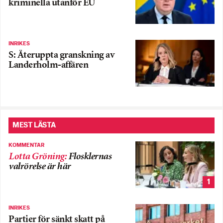
kriminella utanför EU
INRIKES
S: Återuppta granskning av
Landerholm-affären
MEST LÄSTA
KOMMENTAR
Lotta Gröning
:
Flosklernas
valrörelse är här
1
INRIKES
Partier för sänkt skatt på