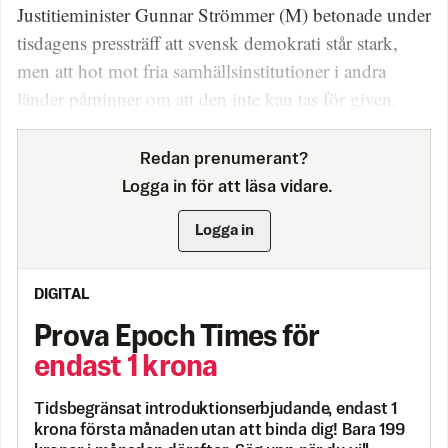
Justitieminister Gunnar Strömmer (M) betonade under
tisdagens pressträff att svensk demokrati står stark,
men att hot mot fria samhällsinstitutioner i andra
länder påminner om att den inte kan tas för given.
Redan prenumerant?
Logga in för att läsa vidare.
Logga in
DIGITAL
Prova Epoch Times för
endast 1 krona
Tidsbegränsat introduktionserbjudande, endast 1
krona första månaden utan att binda dig! Bara 199