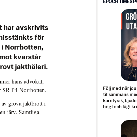
EPOCH TIMES 
 har avskrivits
misstänkts för
 i Norrbotten,
emot kvarstår
vt jakthäleri.
mmer hans advokat,
ver SR P4 Norrbotten.
Följ med när jou
tillsammans med
kärnfysik, bjuder
av grova jaktbrott i
högt och lågt kr
en järv. Samtliga