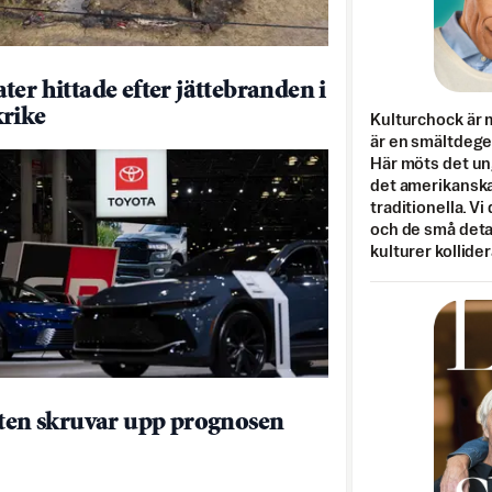
ter hittade efter jättebranden i
rike
Kulturchock är 
är en smältdegel
Här möts det un
det amerikanska
traditionella. Vi
och de små detal
kulturer kollider
tten skruvar upp prognosen