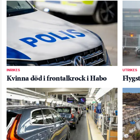
INRIKES
UTRIKES
Kvinna död i frontalkrock i Habo
Flygs