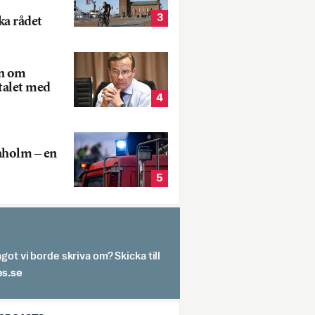
3
ka rådet
rn om
talet med
4
aholm – en
5
got vi borde skriva om? Skicka till
spit