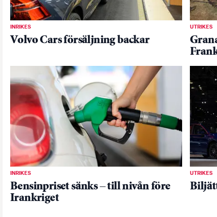
INRIKES
UTRIKES
Volvo Cars försäljning backar
Grana
Frank
INRIKES
UTRIKES
Bensinpriset sänks – till nivån före
Biljä
Irankriget