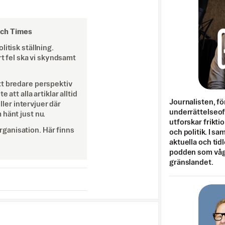
och Times
itisk ställning.
rt fel ska vi skyndsamt
tt bredare perspektiv
att alla artiklar alltid
Journalisten, fö
eller intervjuer där
underrättelseo
 hänt just nu.
utforskar frikti
ganisation. Här finns
och politik. I s
aktuella och tid
podden som vågar
gränslandet.