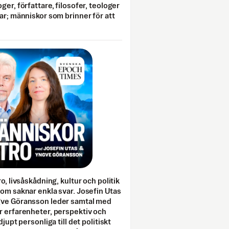
ger, författare, filosofer, teologer
ar; människor som brinner för att
o, livsåskådning, kultur och politik
som saknar enkla svar. Josefin Utas
gve Göransson leder samtal med
r erfarenheter, perspektiv och
djupt personliga till det politiskt