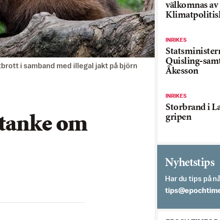
välkomnas av
Klimatpolitis
INRIKES
Statsministe
Quisling-sam
brott i samband med illegal jakt på björn
Åkesson
INRIKES
Storbrand i L
gripen
stanke om
Nyhetstips
Har du tips på nå
es.semithcope@