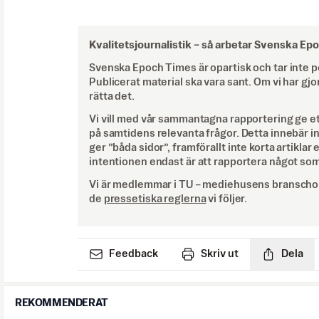
Kvalitetsjournalistik –
så arbetar Svenska Ep
Svenska Epoch Times är opartisk och tar inte pol
Publicerat material ska vara sant. Om vi har gjo
rätta det.
Vi vill med vår sammantagna rapportering ge e
på samtidens relevanta frågor. Detta innebär inte 
ger ”båda sidor”, framförallt inte korta artiklar 
intentionen endast är att rapportera något som
Vi är medlemmar i TU – mediehusens branschor
de
pressetiska reglerna
vi följer.
Feedback
Skriv ut
Dela
REKOMMENDERAT