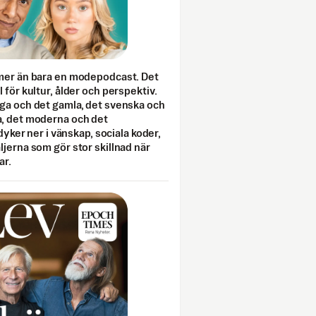
mer än bara en modepodcast. Det
 för kultur, ålder och perspektiv.
ga och det gamla, det svenska och
, det moderna och det
 dyker ner i vänskap, sociala koder,
jerna som gör stor skillnad när
ar.