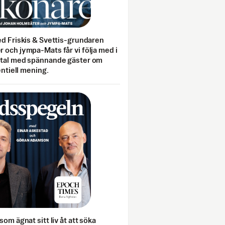
ed Friskis & Svettis-grundaren
 och jympa-Mats får vi följa med i
mtal med spännande gäster om
entiell mening.
som ägnat sitt liv åt att söka