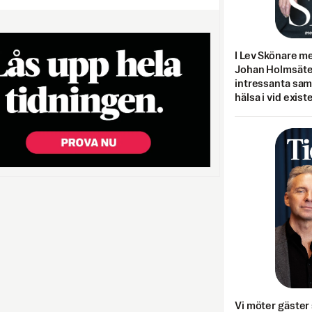
I Lev Skönare m
Johan Holmsäter
intressanta sa
hälsa i vid exist
Vi möter gäster 