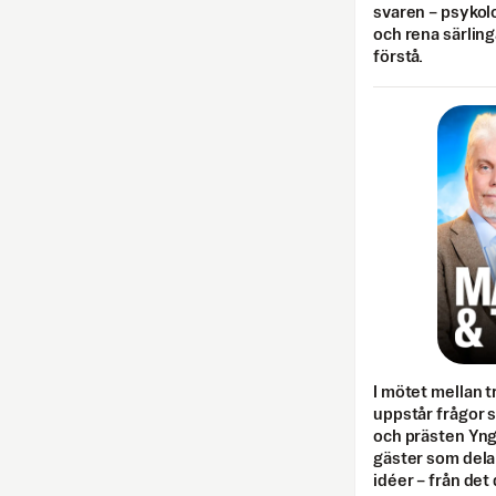
svaren – psykolo
och rena särling
förstå.
I mötet mellan tr
uppstår frågor 
och prästen Yn
gäster som dela
idéer – från det 