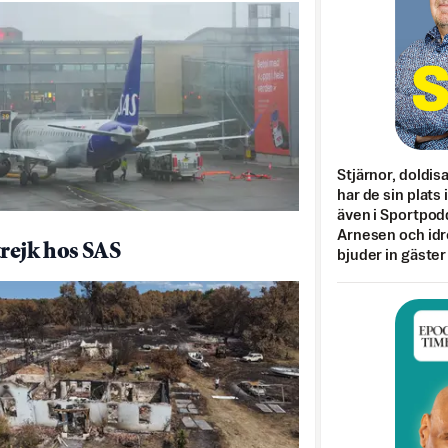
Stjärnor, doldis
har de sin plats 
även i Sportpod
Arnesen och idr
trejk hos SAS
bjuder in gäster