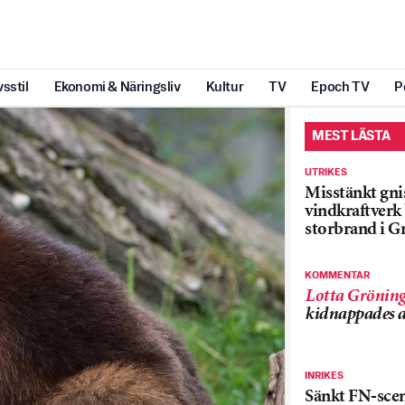
vsstil
Ekonomi & Näringsliv
Kultur
TV
Epoch TV
P
MEST LÄSTA
UTRIKES
Misstänkt gnis
vindkraftver
storbrand i G
KOMMENTAR
Lotta Grönin
kidnappades a
INRIKES
Sänkt FN-sce