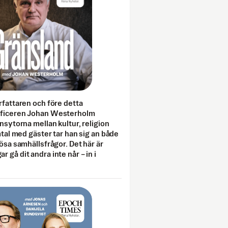
rfattaren och före detta
fficeren Johan Westerholm
onsytorna mellan kultur, religion
amtal med gäster tar han sig an både
lösa samhällsfrågor. Det här är
 gå dit andra inte når – in i