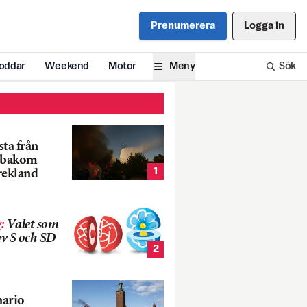
Prenumerera
Logga in
oddar
Weekend
Motor
Meny
Sök
ta från
k bakom
1
rekland
g
:
Valet som
v S och SD
2
nario