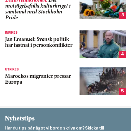
Ledarredaktionen
:
Det
motsägelsefulla kulturkriget i
samband med Stockholm
3
Pride
INRIKES
Jan Emanuel: Svensk politik
har fastnat i personkonflikter
4
UTRIKES
Marockos migranter pressar
Europa
5
Nyhetstips
Har du tips på något vi borde skriva om? Skicka till