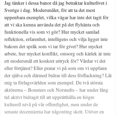
Jag tänker i dessa banor då jag betraktar kulturlivet i
Sverige i dag. Modersmålet, för att ta det mest
uppenbara exemplet, vilka vägar har inte det tagit för
att vi ska kunna använda det på det flyhänta och
funktionella vis som vi gör? Hur mycket samlad
reflektion, erfarenhet, intelligens och vilja ligger inte
bakom det språk som vi tar för givet? Hur mycket
arbete, hur mycket konflikt, omsorg och kärlek är inte
ett modersmål ett konkret uttryck för? Vårdar vi det
efter förtjänst? Eller pratar vi på som om vi uppfann
det själva och därmed bidrar till dess förflackning? Låt
mig ta förlagsvärlden som exempel. De två största
aktörerna – Bonniers och Norstedts – har under lång
tid aktivt bidragit till att upprätthålla en högre
kulturell nivå på vår offentlighet, men under de
senaste decennierna har någonting skett. Utöver en