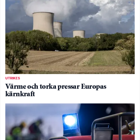
UTRIKES
Värme och torka pressar Europas
kärnkraft