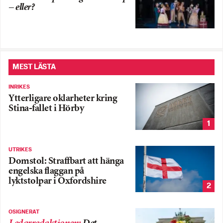
– eller?
MEST LÄSTA
INRIKES
Ytterligare oklarheter kring
Stina-fallet i Hörby
1
UTRIKES
Domstol: Straffbart att hänga
engelska flaggan på
lyktstolpar i Oxfordshire
2
OSIGNERAT