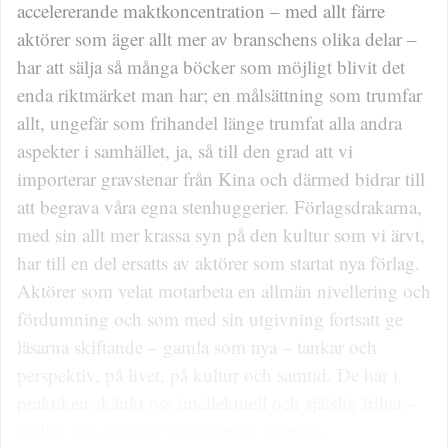
accelererande maktkoncentration – med allt färre
aktörer som äger allt mer av branschens olika delar –
har att sälja så många böcker som möjligt blivit det
enda riktmärket man har; en målsättning som trumfar
allt, ungefär som frihandel länge trumfat alla andra
aspekter i samhället, ja, så till den grad att vi
importerar gravstenar från Kina och därmed bidrar till
att begrava våra egna stenhuggerier. Förlagsdrakarna,
med sin allt mer krassa syn på den kultur som vi ärvt,
har till en del ersatts av aktörer som startat nya förlag.
Aktörer som velat motarbeta en allmän nivellering och
fördumning och som med sin utgivning fortsatt ge
läsarna skiftande – gamla som nya – tankar och
perspektiv, på livet, på kultur och samtid. De har i
praktiken skänkt oss intellektuell och själslig frihet –
andlig spis, på mer ålderdomlig svenska.