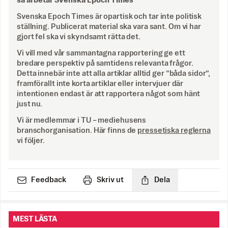
så arbetar Svenska Epoch Times
Svenska Epoch Times är opartisk och tar inte politisk
ställning. Publicerat material ska vara sant. Om vi har
gjort fel ska vi skyndsamt rätta det.
Vi vill med vår sammantagna rapportering ge ett
bredare perspektiv på samtidens relevanta frågor.
Detta innebär inte att alla artiklar alltid ger ”båda sidor”,
framförallt inte korta artiklar eller intervjuer där
intentionen endast är att rapportera något som hänt
just nu.
Vi är medlemmar i TU – mediehusens
branschorganisation. Här finns de
pressetiska reglerna
vi följer.
Feedback
Skriv ut
Dela
MEST LÄSTA