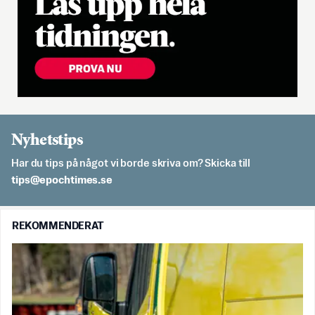
Nyhetstips
Har du tips på något vi borde skriva om? Skicka till
es.semithcope@spit
REKOMMENDERAT