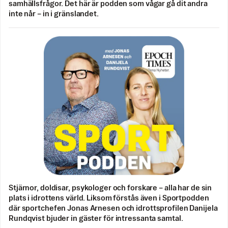
samhällsfrågor. Det här är podden som vågar gå dit andra
inte når – in i gränslandet.
Stjärnor, doldisar, psykologer och forskare – alla har de sin
plats i idrottens värld. Liksom förstås även i Sportpodden
där sportchefen Jonas Arnesen och idrottsprofilen Danijela
Rundqvist bjuder in gäster för intressanta samtal.