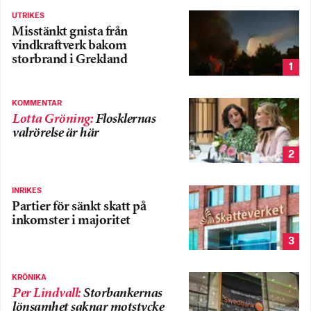
UTRIKES
Misstänkt gnista från
vindkraftverk bakom
storbrand i Grekland
1
KOMMENTAR
Lotta Gröning
:
Flosklernas
valrörelse är här
2
INRIKES
Partier för sänkt skatt på
inkomster i majoritet
3
KRÖNIKA
Per Lindvall
:
Storbankernas
lönsamhet saknar motstycke