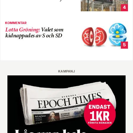
4
KOMMENTAR
Lotta Gröning
:
Valet som
kidnappades av S och SD
5
KAMPANJ