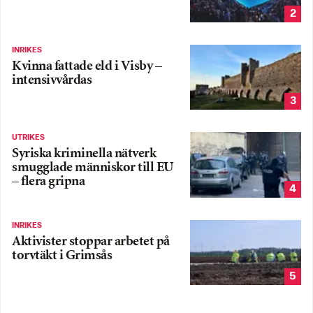
2
INRIKES
Kvinna fattade eld i Visby –
intensivvårdas
3
UTRIKES
Syriska kriminella nätverk
smugglade människor till EU
– flera gripna
4
INRIKES
Aktivister stoppar arbetet på
torvtäkt i Grimsås
5