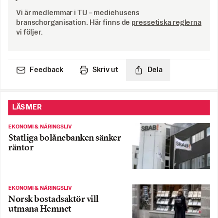
Vi är medlemmar i TU – mediehusens
branschorganisation. Här finns de
pressetiska reglerna
vi följer.
Feedback
Skriv ut
Dela
LÄS MER
EKONOMI & NÄRINGSLIV
Statliga bolånebanken sänker
räntor
EKONOMI & NÄRINGSLIV
Norsk bostadsaktör vill
utmana Hemnet