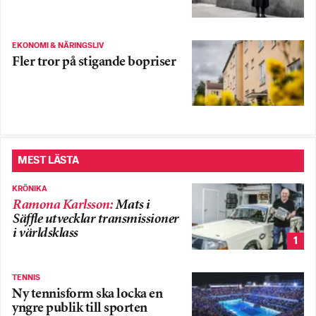
EKONOMI & NÄRINGSLIV
Fler tror på stigande bopriser
MEST LÄSTA
KRÖNIKA
Ramona Karlsson
:
Mats i
Säffle utvecklar transmissioner
i världsklass
1
TENNIS
Ny tennisform ska locka en
yngre publik till sporten