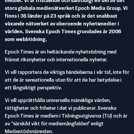
medier. Vi är fristående och samtidigt en del av det
stora globala medienätverket Epoch Media Group. Vi
finns i 36 länder på 23 språk och är det snabbast
växande nätverket av oberoende nyhetsmedier i
världen. Svenska Epoch Times grundades år 2006
som webbtidning.
Epoch Times är en heltäckande nyhetstidning med
främst riksnyheter och internationella nyheter.
Vi vill rapportera de viktiga händelserna i vår tid, inte för
att de är sensationella utan för att de har betydelse i
ett långsiktigt perspektiv.
Vi vill upprätthålla universella mänskliga värden,
rättigheter och friheter i det vi publicerar. Svenska
Epoch Times är medlem i Tidningsutgivarna (TU) och är
av ”särskild vikt för mediemångfalden” enligt
Mediestödsnämnden.