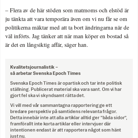
– Flera av de här stöden som matmoms och elstöd är
ju tänkta att vara temporära även om vi nu får se om
politikerna mäktar med att ta bort ändringarna när de
väl införts. Jag tänker att när man köper en bostad så
är det en långsiktig affär, säger han.
Kvalitetsjournalistik –
så arbetar Svenska Epoch Times
Svenska Epoch Times är opartisk och tar inte politisk
ställning. Publicerat material ska vara sant. Om vi har
gjort fel ska vi skyndsamt rätta det.
Vi vill med vår sammantagna rapportering ge ett
bredare perspektiv på samtidens relevanta frågor.
Detta innebär inte att alla artiklar alltid ger ”båda sidor”,
framförallt inte korta artiklar eller intervjuer där
intentionen endast är att rapportera något som hänt
just nu.