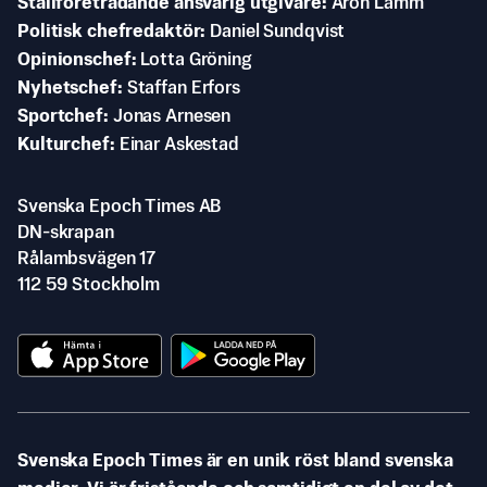
Ställföreträdande ansvarig utgivare
Aron Lamm
Politisk chefredaktör
Daniel Sundqvist
Opinionschef
Lotta Gröning
Nyhetschef
Staffan Erfors
Sportchef
Jonas Arnesen
Kulturchef
Einar Askestad
Svenska Epoch Times AB
DN-skrapan
Rålambsvägen 17
112 59 Stockholm
Svenska Epoch Times är en unik röst bland svenska