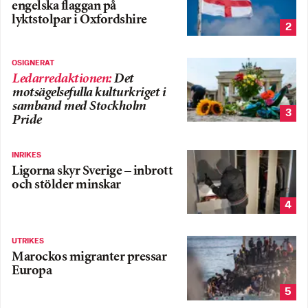
engelska flaggan på
lyktstolpar i Oxfordshire
2
OSIGNERAT
Ledarredaktionen
:
Det
motsägelsefulla kulturkriget i
samband med Stockholm
3
Pride
INRIKES
Ligorna skyr Sverige – inbrott
och stölder minskar
4
UTRIKES
Marockos migranter pressar
Europa
5