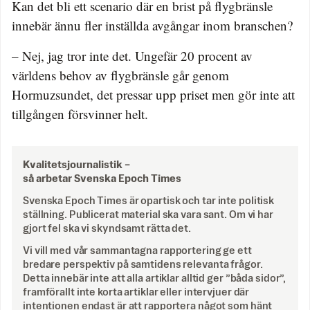
Kan det bli ett scenario där en brist på flygbränsle
innebär ännu fler inställda avgångar inom branschen?
– Nej, jag tror inte det. Ungefär 20 procent av
världens behov av flygbränsle går genom
Hormuzsundet, det pressar upp priset men gör inte att
tillgången försvinner helt.
Kvalitetsjournalistik –
så arbetar Svenska Epoch Times
Svenska Epoch Times är opartisk och tar inte politisk
ställning. Publicerat material ska vara sant. Om vi har
gjort fel ska vi skyndsamt rätta det.
Vi vill med vår sammantagna rapportering ge ett
bredare perspektiv på samtidens relevanta frågor.
Detta innebär inte att alla artiklar alltid ger ”båda sidor”,
framförallt inte korta artiklar eller intervjuer där
intentionen endast är att rapportera något som hänt