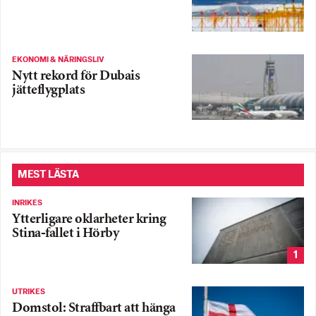
EKONOMI & NÄRINGSLIV
Nytt rekord för Dubais
jätteflygplats
MEST LÄSTA
INRIKES
Ytterligare oklarheter kring
Stina-fallet i Hörby
1
UTRIKES
Domstol: Straffbart att hänga