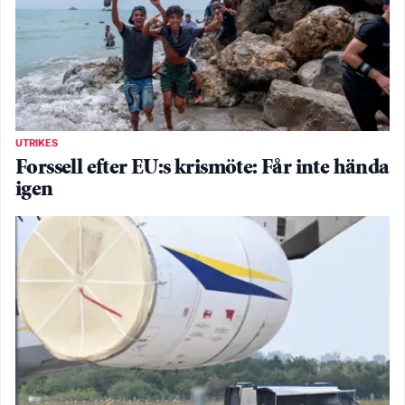
UTRIKES
Forssell efter EU:s krismöte: Får inte hända
igen