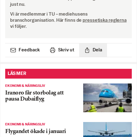
just nu.
Vi är medlemmar i TU – mediehusens
branschorganisation. Här finns de
pressetiska reglerna
vi följer.
Feedback
Skriv ut
Dela
LÄS MER
EKONOMI & NÄRINGSLIV
Iranoro får storbolag att
pausa Dubaiflyg
EKONOMI & NÄRINGSLIV
Flygandet ökade i januari