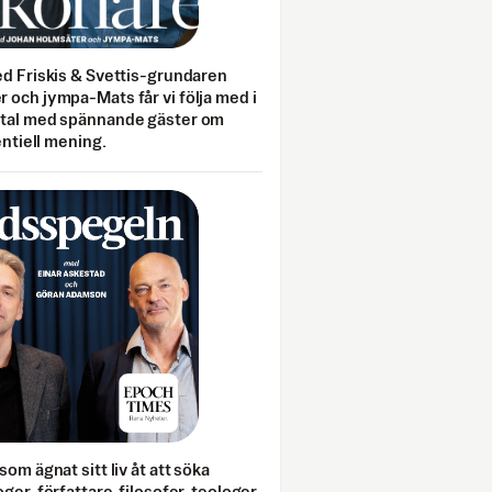
ed Friskis & Svettis-grundaren
 och jympa-Mats får vi följa med i
mtal med spännande gäster om
entiell mening.
som ägnat sitt liv åt att söka