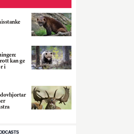
misstanke
ningen:
rott kan ge
r i
 dovhjortar
mer
stra
PODCASTS