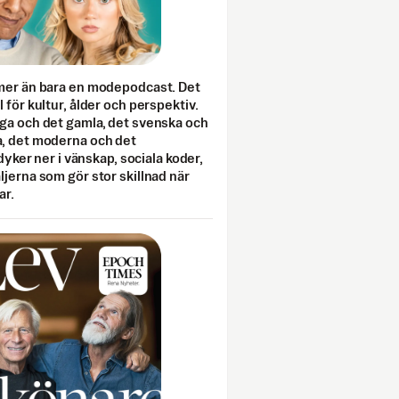
mer än bara en modepodcast. Det
 för kultur, ålder och perspektiv.
ga och det gamla, det svenska och
, det moderna och det
 dyker ner i vänskap, sociala koder,
jerna som gör stor skillnad när
ar.