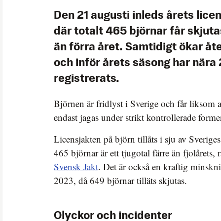
Den 21 augusti inleds årets lice
där totalt 465 björnar får skjuta
än förra året. Samtidigt ökar åt
och inför årets säsong har nära 
registrerats.
Björnen är fridlyst i Sverige och får liksom 
endast jagas under strikt kontrollerade forme
Licensjakten på björn tillåts i sju av Sverige
465 björnar är ett tjugotal färre än fjolårets, 
Svensk Jakt
. Det är också en kraftig minskn
2023, då 649 björnar tilläts skjutas.
Olyckor och incidenter