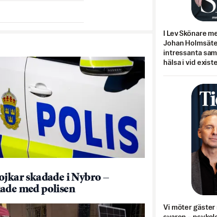
I Lev Skönare m
Johan Holmsäter
intressanta sa
hälsa i vid exist
ojkar skadade i Nybro –
ade med polisen
Vi möter gäster 