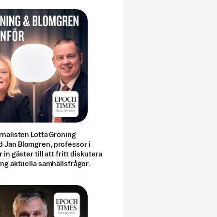
rnalisten Lotta Gröning
 Jan Blomgren, professor i
 in gäster till att fritt diskutera
ing aktuella samhällsfrågor.