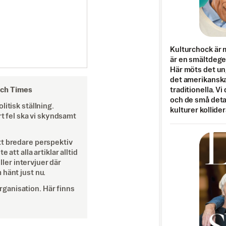
Kulturchock är 
är en smältdegel
Här möts det un
det amerikanska
och Times
traditionella. Vi
och de små detal
itisk ställning.
kulturer kollider
rt fel ska vi skyndsamt
tt bredare perspektiv
att alla artiklar alltid
eller intervjuer där
 hänt just nu.
ganisation. Här finns