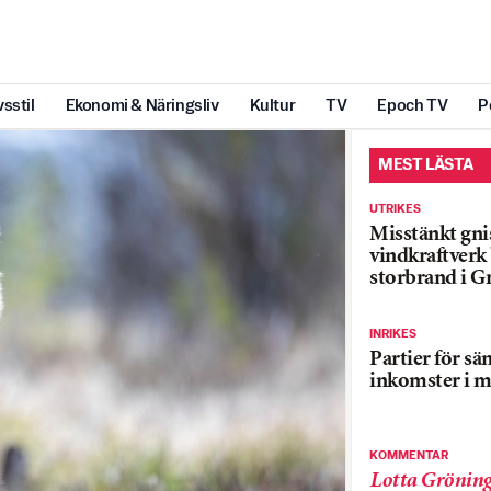
vsstil
Ekonomi & Näringsliv
Kultur
TV
Epoch TV
P
MEST LÄSTA
UTRIKES
Misstänkt gnis
vindkraftver
storbrand i G
INRIKES
Partier för sä
inkomster i m
KOMMENTAR
Lotta Grönin