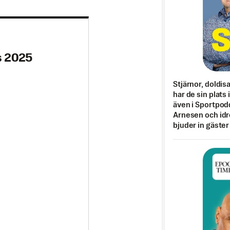
as 2025
Stjärnor, doldis
har de sin plats 
även i Sportpod
Arnesen och idr
bjuder in gäster