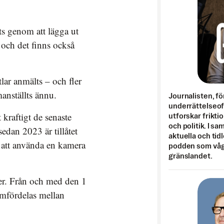
ats genom att lägga ut
n och det finns också
tlar anmälts – och fler
anställts ännu.
Journalisten, fö
underrättelseo
 kraftigt de senaste
utforskar frikti
och politik. I s
sedan 2023 är tillåtet
aktuella och tid
mt att använda en kamera
podden som vågar
gränslandet.
ber. Från och med den 1
omfördelas mellan