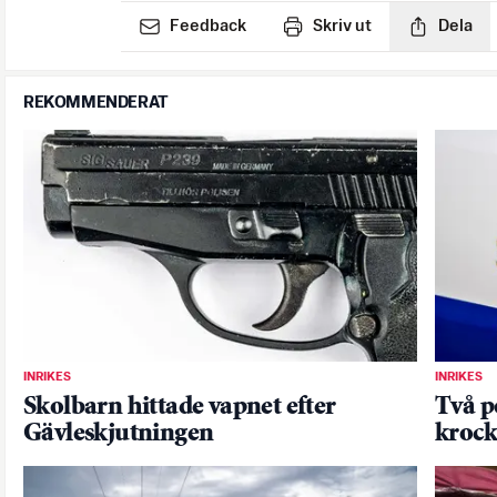
Feedback
Skriv ut
Dela
REKOMMENDERAT
INRIKES
INRIKES
Skolbarn hittade vapnet efter
Två p
Gävleskjutningen
krock