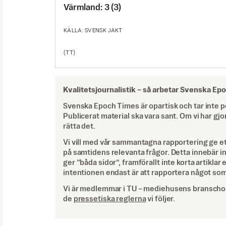
Värmland: 3 (3)
KÄLLA: SVENSK JAKT
(TT)
Kvalitetsjournalistik –
så arbetar Svenska Ep
Svenska Epoch Times är opartisk och tar inte pol
Publicerat material ska vara sant. Om vi har gjo
rätta det.
Vi vill med vår sammantagna rapportering ge e
på samtidens relevanta frågor. Detta innebär inte 
ger ”båda sidor”, framförallt inte korta artiklar 
intentionen endast är att rapportera något som
Vi är medlemmar i TU – mediehusens branschor
de
pressetiska reglerna
vi följer.