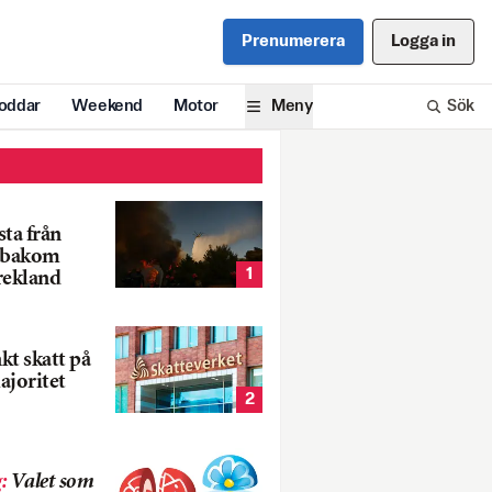
Prenumerera
Logga in
oddar
Weekend
Motor
Meny
Sök
ta från
k bakom
1
rekland
nkt skatt på
ajoritet
2
g
:
Valet som