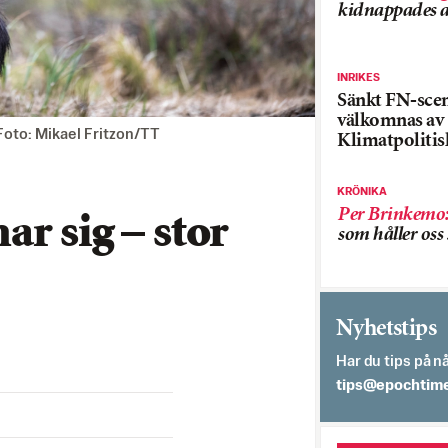
kidnappades a
INRIKES
Sänkt FN-sce
välkomnas av
. Foto: Mikael Fritzon/TT
Klimatpolitis
KRÖNIKA
Per Brinkemo
r sig – stor
som håller os
Nyhetstips
Har du tips på nå
es.semithcope@