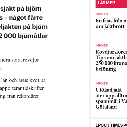
LÄS MER
nsjakt på björn
INRIKES
s – något färre
En frias från 
om jaktbrott
eljakten på björn
2 000 björnåtlar
INRIKES
Rovdjursföre
Tips om jaktb
andra stora rovdjur
250 000 krono
r.
belöning
s län och årets kvot på
INRIKES
rapporterar tidskriften
Utökad jakt −
ing från rekordåret
äter upp allt
spannmål i Vä
Götaland
EPOCH TIMES 