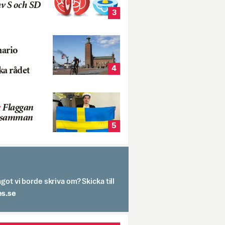
v S och SD
3
nario
4
ka rådet
:
Flaggan
s samman
5
got vi borde skriva om? Skicka till
spit