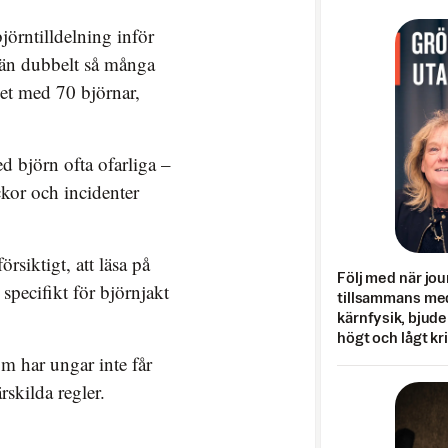
jörntilldelning inför
er än dubbelt så många
pet med 70 björnar,
 björn ofta ofarliga –
ckor och incidenter
rsiktigt, att läsa på
Följ med när jou
specifikt för björnjakt
tillsammans med
kärnfysik, bjuder
högt och lågt kr
m har ungar inte får
ärskilda regler.