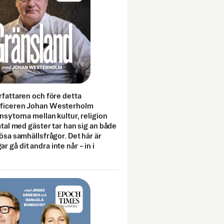
rfattaren och före detta
fficeren Johan Westerholm
onsytorna mellan kultur, religion
amtal med gäster tar han sig an både
lösa samhällsfrågor. Det här är
 gå dit andra inte når – in i