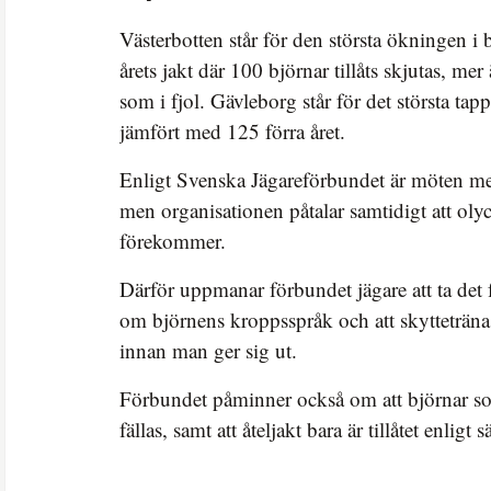
Västerbotten står för den största ökningen i b
årets jakt där 100 björnar tillåts skjutas, m
som i fjol. Gävleborg står för det största tap
jämfört med 125 förra året.
Enligt Svenska Jägareförbundet är möten med
men organisationen påtalar samtidigt att oly
förekommer.
Därför uppmanar förbundet jägare att ta det fö
om björnens kroppsspråk och att skytteträna 
innan man ger sig ut.
Förbundet påminner också om att björnar so
fällas, samt att åteljakt bara är tillåtet enligt s