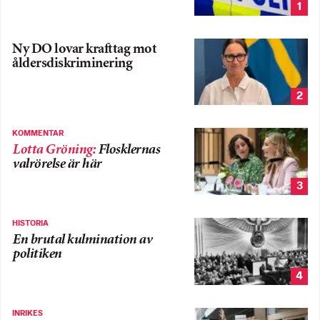
1
Ny DO lovar krafttag mot
åldersdiskriminering
2
KOMMENTAR
Lotta Gröning
:
Flosklernas
valrörelse är här
3
HISTORIA
En brutal kulmination av
politiken
4
INRIKES