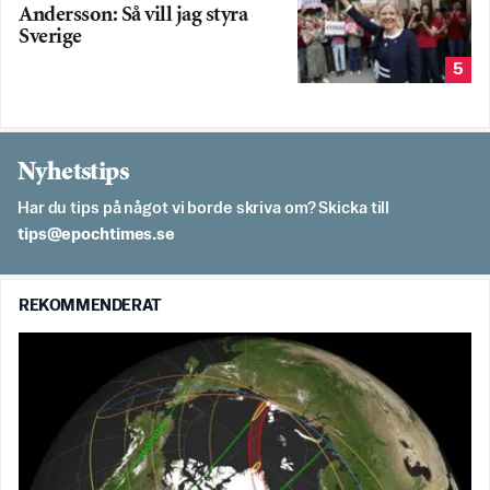
Andersson: Så vill jag styra
Sverige
5
Nyhetstips
Har du tips på något vi borde skriva om? Skicka till
es.semithcope@spit
REKOMMENDERAT