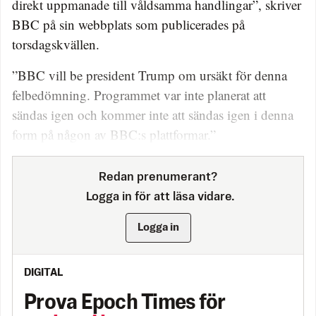
direkt uppmanade till våldsamma handlingar”, skriver
BBC på sin webbplats som publicerades på
torsdagskvällen.
”BBC vill be president Trump om ursäkt för denna
felbedömning. Programmet var inte planerat att
sändas igen och kommer inte att sändas igen i denna
form på någon av BBC:s plattformar.”
Redan prenumerant?
Logga in för att läsa vidare.
Logga in
DIGITAL
Prova Epoch Times för