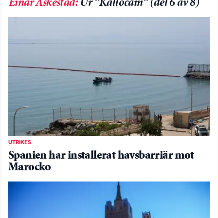
Einar Askestad
:
Ur ”Kallocain” (del 6 av 8)
UTRIKES
Spanien har installerat havsbarriär mot
Marocko