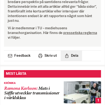
bredare perspektiv på samtidens relevanta frågor.
Detta innebär inte att alla artiklar alltid ger ”båda sidor”,
framförallt inte korta artiklar eller intervjuer där
intentionen endast är att rapportera något som hänt
just nu.
Vi är medlemmar i TU – mediehusens
branschorganisation. Här finns de
pressetiska reglerna
vi följer.
Feedback
Skriv ut
Dela
MEST LÄSTA
KRÖNIKA
Ramona Karlsson
:
Mats i
Säffle utvecklar transmissioner
i världsklass
1