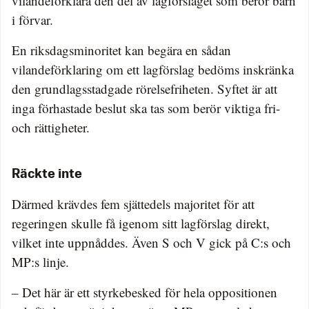
vilandeförklara den del av lagförslaget som berör barn
i förvar.
En riksdagsminoritet kan begära en sådan
vilandeförklaring om ett lagförslag bedöms inskränka
den grundlagsstadgade rörelsefriheten. Syftet är att
inga förhastade beslut ska tas som berör viktiga fri-
och rättigheter.
Räckte inte
Därmed krävdes fem sjättedels majoritet för att
regeringen skulle få igenom sitt lagförslag direkt,
vilket inte uppnåddes. Även S och V gick på C:s och
MP:s linje.
– Det här är ett styrkebesked för hela oppositionen