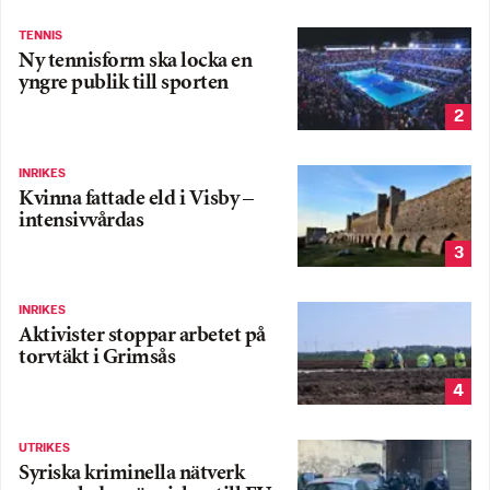
TENNIS
Ny tennisform ska locka en
yngre publik till sporten
2
INRIKES
Kvinna fattade eld i Visby –
intensivvårdas
3
INRIKES
Aktivister stoppar arbetet på
torvtäkt i Grimsås
4
UTRIKES
Syriska kriminella nätverk