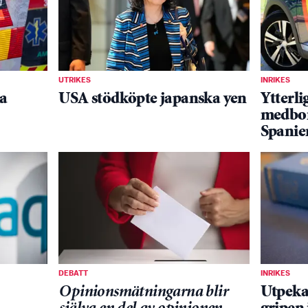
UTRIKES
INRIKES
ka
USA stödköpte japanska yen
Ytterli
medbor
Spanie
DEBATT
INRIKES
Opinionsmätningarna blir
Utpeka