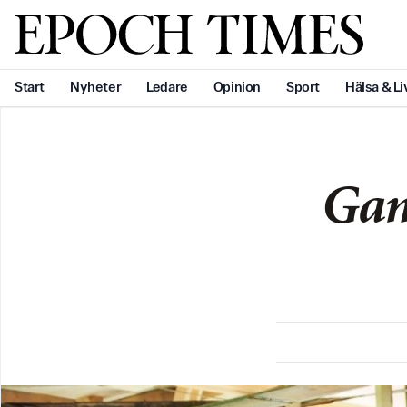
Svenska Epoch Times
Start
Nyheter
Ledare
Opinion
Sport
Hälsa & Li
Gaml