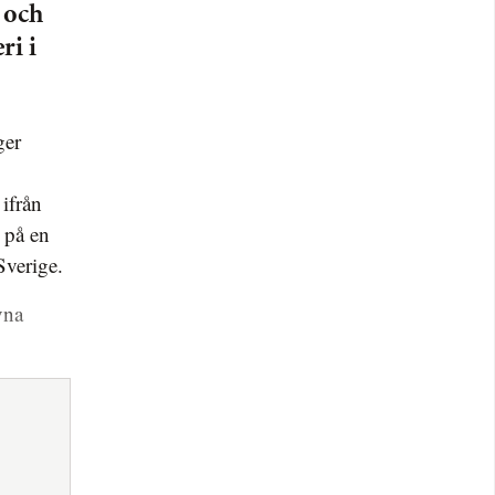
 och
ri i
ifrån
 på en
Sverige.
vna