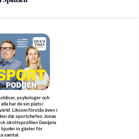
i Spanien
doldisar, psykologer och
alla har de sin plats i
värld. Liksom förstås även i
en där sportchefen Jonas
h idrottsprofilen Danijela
bjuder in gäster för
a samtal.