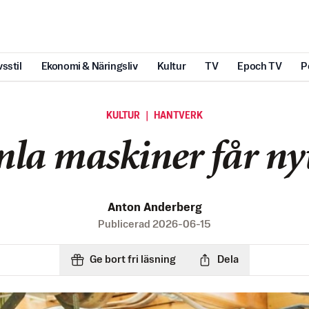
vsstil
Ekonomi & Näringsliv
Kultur
TV
Epoch TV
P
KULTUR ｜ HANTVERK
a maskiner får nyt
Anton Anderberg
Publicerad
2026-06-15
Ge bort fri läsning
Dela