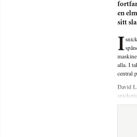
fortfa
en elm
sitt sla
I snickarmästare David Lundqvists verkstad i Ageröd, Skåne, flyger
spån
maskiner
alla. I 
central 
David Lu
snickeri