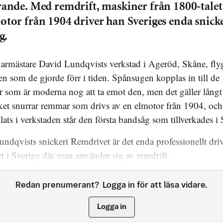
rande. Med remdrift, maskiner från 1800-talet
otor från 1904 driver han Sveriges enda snicke
g.
en som de gjorde förr i tiden. Spånsugen kopplas in till de
 som är moderna nog att ta emot den, men det gäller långt 
taket snurrar remmar som drivs av en elmotor från 1904, och
plats i verkstaden står den första bandsåg som tillverkades i 
ndqvists snickeri Remdrivet är det enda professionellt dri
et i Sverige där man använder sig av remdrift.
Redan prenumerant?
Logga in för att läsa vidare.
Logga in