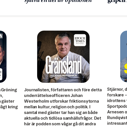
själva en del av opinionen
gripen 
Stjärnor, 
a Gröning
Journalisten, författaren och före detta
forskare – 
n,
underrättelseofficeren Johan
idrottens 
n gäster
Westerholm utforskar friktionsytorna
Sportpodd
 lågt kring
mellan kultur, religion och politik. I
Arnesen oc
samtal med gäster tar han sig an både
Rundqvist 
aktuella och tidlösa samhällsfrågor. Det
intressant
här är podden som vågar gå dit andra