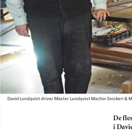
David Lundqvist driver Mäster Lundqvist Machin Snickeri & M
De fle
i Davi