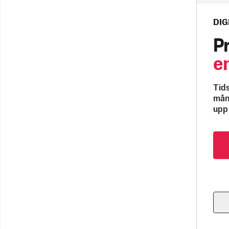
DIG
P
e
Tids
måna
upp 