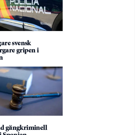
gare svensk
gare gripen i
n
d gängkriminell