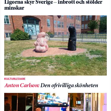
Ligorna skyr Sverige – inbrott och stölder
minskar
KULTURLEDARE
Anton Carlson
:
Den ofrivilliga skönheten