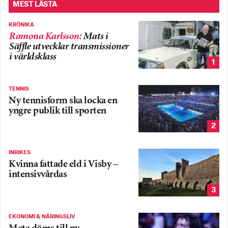
MEST LÄSTA
KRÖNIKA
Ramona Karlsson
:
Mats i
Säffle utvecklar transmissioner
i världsklass
1
TENNIS
Ny tennisform ska locka en
yngre publik till sporten
2
INRIKES
Kvinna fattade eld i Visby –
intensivvårdas
3
EKONOMI & NÄRINGSLIV