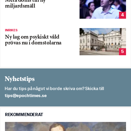
Meta döms till ny
miljardsmäll
4
INRIKES
Ny lag om psykiskt våld
prövas nu i domstolarna
5
Nyhetstips
Har du tips på något vi borde skriva om? Skicka till
es.semithcope@spit
REKOMMENDERAT