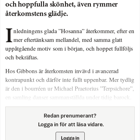
och hoppfulla skönhet, även rymmer
återkomstens glädje.
Inledningens glada ”Hosanna” återkommer, efter en
mer eftertänksam mellandel, med samma glatt
uppåtgående motiv som i början, och hoppet fullföljs
och bekräftas.
Hos Gibbons är återkomsten invävd i avancerad
kontrapunkt och därför inte fullt uppenbar. Mer tydlig
är den i bourréen ur Michael Praetorius ”Terpsichore”,
en samling danser sammanställda under tidig barock.
Redan prenumerant?
Logga in för att läsa vidare.
Logga in