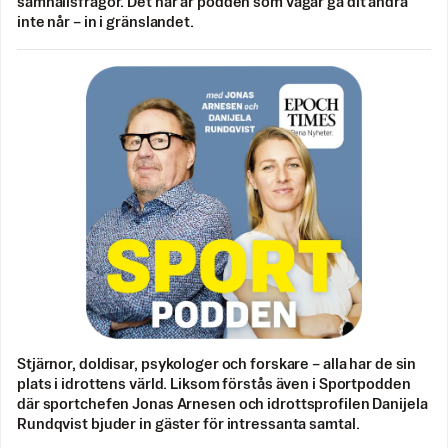
samhällsfrågor. Det här är podden som vågar gå dit andra
inte når – in i gränslandet.
Stjärnor, doldisar, psykologer och forskare – alla har de sin
plats i idrottens värld. Liksom förstås även i Sportpodden
där sportchefen Jonas Arnesen och idrottsprofilen Danijela
Rundqvist bjuder in gäster för intressanta samtal.