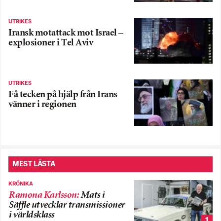
UTRIKES
Iransk motattack mot Israel –
explosioner i Tel Aviv
UTRIKES
Få tecken på hjälp från Irans
vänner i regionen
MEST LÄSTA
KRÖNIKA
Ramona Karlsson
:
Mats i
Säffle utvecklar transmissioner
i världsklass
1