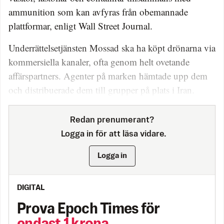
ammunition som kan avfyras från obemannade
plattformar, enligt Wall Street Journal.
Underrättelsetjänsten Mossad ska ha köpt drönarna via
kommersiella kanaler, ofta genom helt ovetande
affärspartners. Agenter på marken hämtade upp dem
och distribuerade dem till grupper på plats i Iran.
Redan prenumerant?
Logga in för att läsa vidare.
Logga in
DIGITAL
Prova Epoch Times för