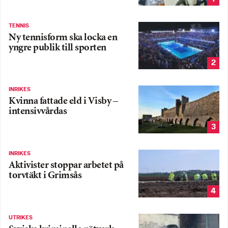
TENNIS
Ny tennisform ska locka en
yngre publik till sporten
2
INRIKES
Kvinna fattade eld i Visby –
intensivvårdas
3
INRIKES
Aktivister stoppar arbetet på
torvtäkt i Grimsås
4
UTRIKES