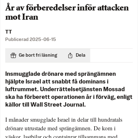
År av förberedelser inför attacken
mot Iran
TT
Publicerad
2025-06-15
Ge bort fri läsning
Dela
Insmugglade drönare med sprängämnen
hjälpte Israel att snabbt få dominans i
luftrummet. Underrättelsetjänsten Mossad
ska ha förberett operationen år i förväg, enligt
källor till Wall Street Journal.
I månader smugglade Israel in delar till hundratals
drönare utrustade med sprängämnen. De kom i
väskor, lastbilar och containrar tillsammans med