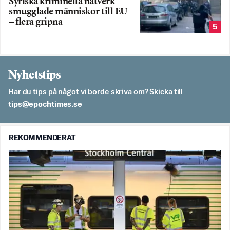
Syriska kriminella nätverk
smugglade människor till EU
– flera gripna
5
Nyhetstips
Har du tips på något vi borde skriva om? Skicka till
es.semithcope@spit
REKOMMENDERAT