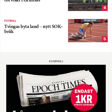
torvtäkt i Grimsås
4
FOTBOLL
Tvingas byta land – nytt SOK-
bråk
5
KAMPANJ