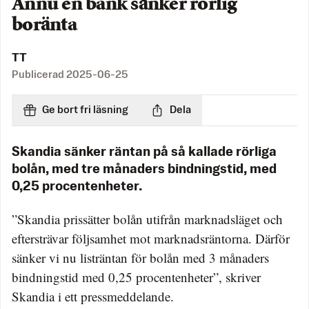
Ännu en bank sänker rörlig
boränta
TT
Publicerad
2025-06-25
Ge bort fri läsning
Dela
Skandia sänker räntan på så kallade rörliga
bolån, med tre månaders bindningstid, med
0,25 procentenheter.
”Skandia prissätter bolån utifrån marknadsläget och
eftersträvar följsamhet mot marknadsräntorna. Därför
sänker vi nu listräntan för bolån med 3 månaders
bindningstid med 0,25 procentenheter”, skriver
Skandia i ett pressmeddelande.