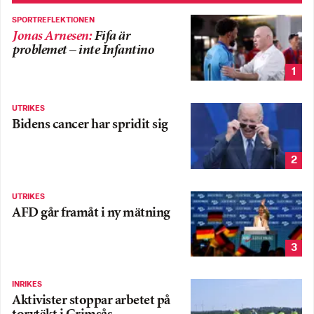
SPORTREFLEKTIONEN
Jonas Arnesen
:
Fifa är
problemet – inte Infantino
1
UTRIKES
Bidens cancer har spridit sig
2
UTRIKES
AFD går framåt i ny mätning
3
INRIKES
Aktivister stoppar arbetet på