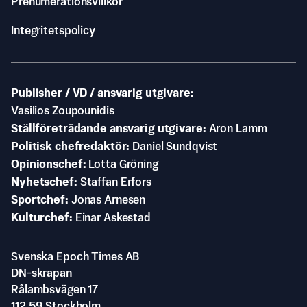
Prenumerationsvillkor
Integritetspolicy
Publisher / VD / ansvarig utgivare
Vasilios Zoupounidis
Ställföreträdande ansvarig utgivare
Aron Lamm
Politisk chefredaktör
Daniel Sundqvist
Opinionschef
Lotta Gröning
Nyhetschef
Staffan Erfors
Sportchef
Jonas Arnesen
Kulturchef
Einar Askestad
Svenska Epoch Times AB
DN-skrapan
Rålambsvägen 17
112 59 Stockholm