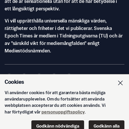
att de är sensationella utan för att de har betydelse i
ett långsiktigt perspektiv.
Vi vill upprätthålla universella mänskliga värden,
rättigheter och friheter i det vi publicerar. Svenska
Epoch Times är medlem i Tidningsutgivarna (TU) och är
av ”särskild vikt för mediemångfalden” enligt
Mediestödsnämnden.
Cookies
Vi använder cookies för att garantera bästa möjliga
© Svenska Epoch Times AB
2026
användarupplevelse. Om du fortsätter att använda
webbplatsen accepterar du att cookies används. Vi
har förtydligat vår
personuppgiftspolicy
.
Godkänn nödvändiga
Godkänn alla