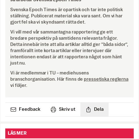
Svenska Epoch Times är opartisk och tar inte politisk
ställning. Publicerat material ska vara sant. Om vi har
gjort fel ska vi skyndsamt rätta det.
Vi vill med vår sammantagna rapportering ge ett
bredare perspektiv på samtidens relevanta frågor.
Detta innebär inte att alla artiklar alltid ger ”båda sidor”,
framförallt inte korta artiklar eller intervjuer där
intentionen endast är att rapportera något som hänt
just nu.
Vi är medlemmar i TU – mediehusens
branschorganisation. Här finns de
pressetiska reglerna
vi följer.
Feedback
Skriv ut
Dela
LÄS MER