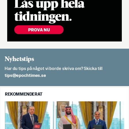
Nyhetstips
Har du tips på något vi borde skriva om? Skicka till
es.semithcope@spit
REKOMMENDERAT