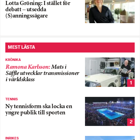
Lotta Gröning: I stället för
debatt – utsedda
(S)anningssägare
MEST LÄSTA
KRÖNIKA
Ramona Karlsson
:
Mats i
Säffle utvecklar transmissioner
i världsklass
1
TENNIS
Ny tennisform ska locka en
yngre publik till sporten
2
INRIKES