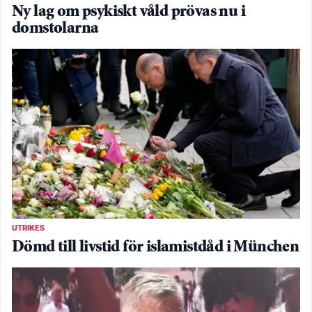
Ny lag om psykiskt våld prövas nu i
domstolarna
UTRIKES
Dömd till livstid för islamistdåd i München