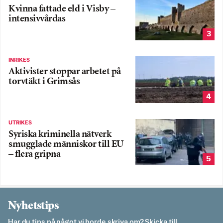
Kvinna fattade eld i Visby –
intensivvårdas
3
INRIKES
Aktivister stoppar arbetet på
torvtäkt i Grimsås
4
UTRIKES
Syriska kriminella nätverk
smugglade människor till EU
– flera gripna
5
Nyhetstips
Har du tips på något vi borde skriva om? Skicka till