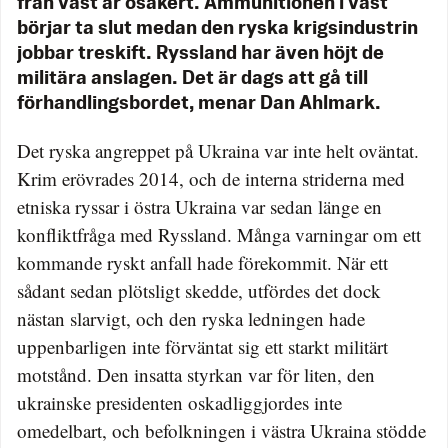
från väst är osäkert. Ammunitionen i väst
börjar ta slut medan den ryska krigsindustrin
jobbar treskift. Ryssland har även höjt de
militära anslagen. Det är dags att gå till
förhandlingsbordet, menar Dan Ahlmark.
Det ryska angreppet på Ukraina var inte helt oväntat.
Krim erövrades 2014, och de interna striderna med
etniska ryssar i östra Ukraina var sedan länge en
konfliktfråga med Ryssland. Många varningar om ett
kommande ryskt anfall hade förekommit. När ett
sådant sedan plötsligt skedde, utfördes det dock
nästan slarvigt, och den ryska ledningen hade
uppenbarligen inte förväntat sig ett starkt militärt
motstånd. Den insatta styrkan var för liten, den
ukrainske presidenten oskadliggjordes inte
omedelbart, och befolkningen i västra Ukraina stödde