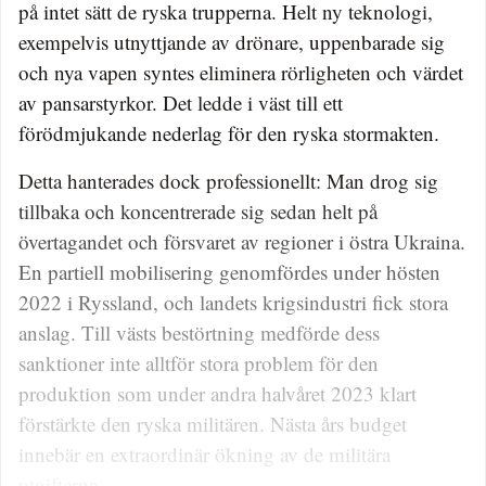
på intet sätt de ryska trupperna. Helt ny teknologi,
exempelvis utnyttjande av drönare, uppenbarade sig
och nya vapen syntes eliminera rörligheten och värdet
av pansarstyrkor. Det ledde i väst till ett
förödmjukande nederlag för den ryska stormakten.
Detta hanterades dock professionellt: Man drog sig
tillbaka och koncentrerade sig sedan helt på
övertagandet och försvaret av regioner i östra Ukraina.
En partiell mobilisering genomfördes under hösten
2022 i Ryssland, och landets krigsindustri fick stora
anslag. Till västs bestörtning medförde dess
sanktioner inte alltför stora problem för den
produktion som under andra halvåret 2023 klart
förstärkte den ryska militären. Nästa års budget
innebär en extraordinär ökning av de militära
utgifterna.