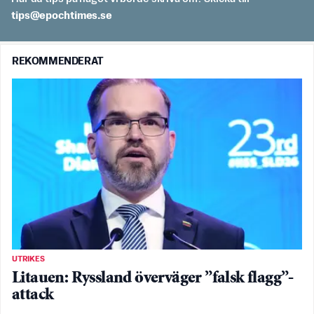
es.semithcope@spit
REKOMMENDERAT
UTRIKES
Litauen: Ryssland överväger ”falsk flagg”-
attack