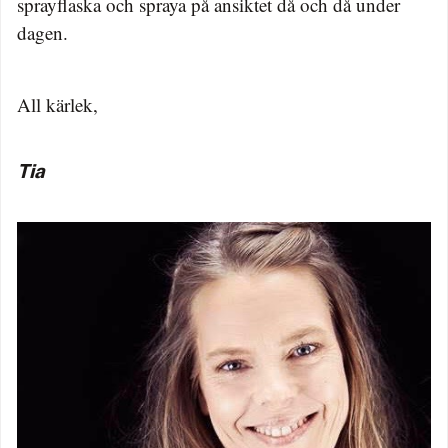
sprayflaska och spraya på ansiktet då och då under
dagen.
All kärlek,
Tia