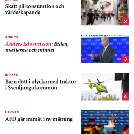
Skatt på konsumtion och
värdeskapande
2
ANALYS
Anders Edwardsson
:
Biden,
medierna och minnet
3
INRIKES
Barn dött i olycka med traktor
i Svenljunga kommun
4
UTRIKES
AFD går framåt i ny mätning