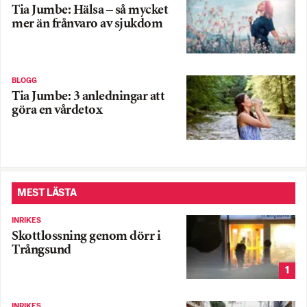
Tia Jumbe: Hälsa – så mycket
mer än frånvaro av sjukdom
BLOGG
Tia Jumbe: 3 anledningar att
göra en vårdetox
MEST LÄSTA
INRIKES
Skottlossning genom dörr i
Trångsund
1
INRIKES