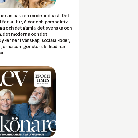
mer än bara en modepodcast. Det
 för kultur, ålder och perspektiv.
ga och det gamla, det svenska och
, det moderna och det
 dyker ner i vänskap, sociala koder,
jerna som gör stor skillnad när
ar.