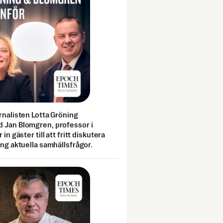
rnalisten Lotta Gröning
 Jan Blomgren, professor i
 in gäster till att fritt diskutera
ing aktuella samhällsfrågor.