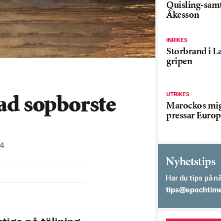
Quisling-sam
Åkesson
INRIKES
Storbrand i L
gripen
UTRIKES
dad sopborste
Marockos mig
pressar Europ
4
Nyhetstips
Har du tips på nå
es.semithcope@