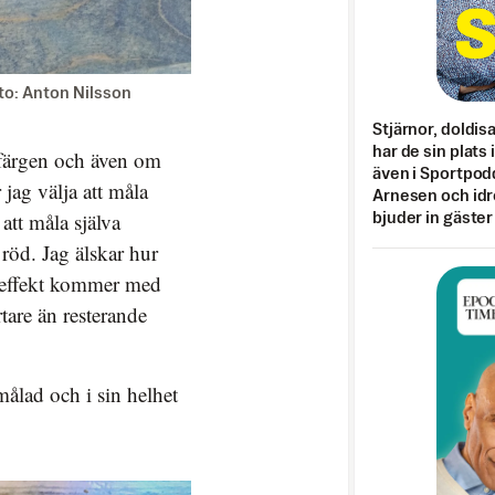
to: Anton Nilsson
Stjärnor, doldis
har de sin plats 
efärgen och även om
även i Sportpod
 jag välja att måla
Arnesen och idr
tt måla själva
bjuder in gäster
 röd. Jag älskar hur
a effekt kommer med
rtare än resterande
ålad och i sin helhet