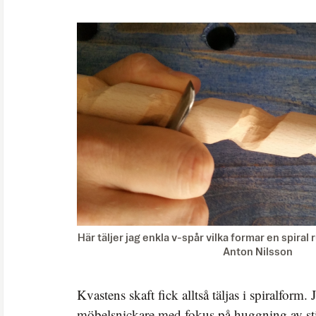
Här täljer jag enkla v-spår vilka formar en spiral 
Anton Nilsson
Kvastens skaft fick alltså täljas i spiralform.
möbelsnickare med fokus på huggning av sti