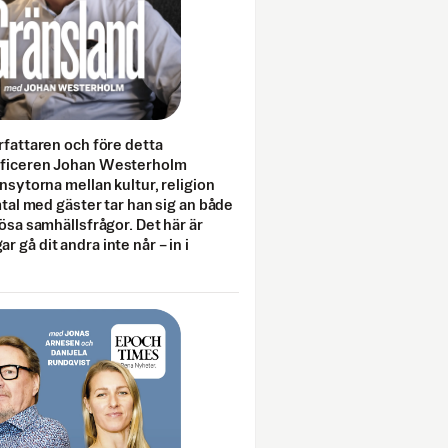
rfattaren och före detta
fficeren Johan Westerholm
onsytorna mellan kultur, religion
amtal med gäster tar han sig an både
lösa samhällsfrågor. Det här är
 gå dit andra inte når – in i