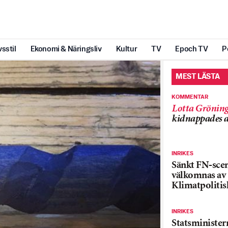
vsstil
Ekonomi & Näringsliv
Kultur
TV
Epoch TV
P
MEST LÄSTA
KOMMENTAR
Lotta Grönin
kidnappades a
INRIKES
Sänkt FN-sce
välkomnas av
Klimatpolitis
INRIKES
Statsministe