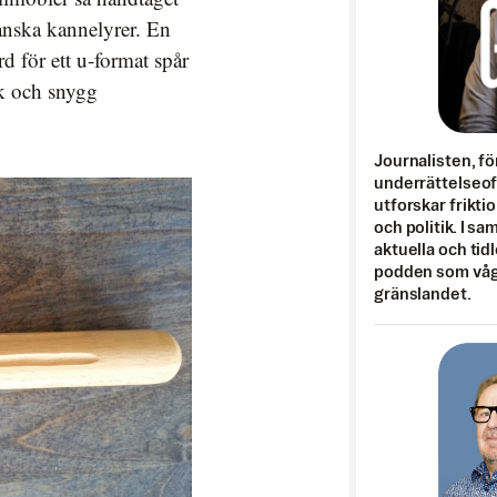
ianska kannelyrer. En
d för ett u-format spår
sk och snygg
Journalisten, fö
underrättelseo
utforskar frikti
och politik. I s
aktuella och tid
podden som vågar
gränslandet.