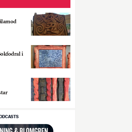
Tålamod
okfodral i
tar
PODCASTS