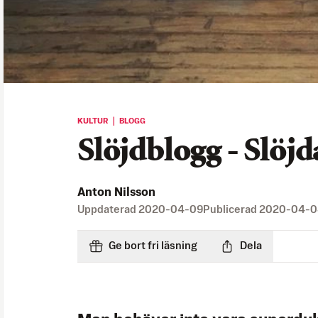
KULTUR ｜ BLOGG
Slöjdblogg - Slöj
Anton Nilsson
Uppdaterad
2020-04-09
Publicerad
2020-04-0
Ge bort fri läsning
Dela