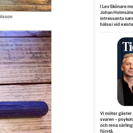
I Lev Skönare m
Johan Holmsäter
ilsson
intressanta sa
hälsa i vid exist
Vi möter gäster 
svaren – psykolo
och rena särling
förstå.