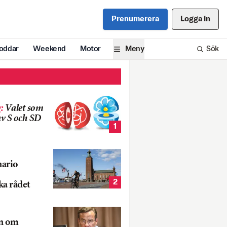
Prenumerera
Logga in
oddar
Weekend
Motor
Meny
Sök
g
:
Valet som
v S och SD
1
nario
2
ka rådet
rn om