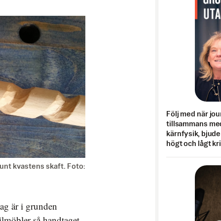
Följ med när jou
tillsammans med
kärnfysik, bjuder
högt och lågt kr
runt kvastens skaft. Foto:
 Jag är i grunden
lmöbler så handtaget