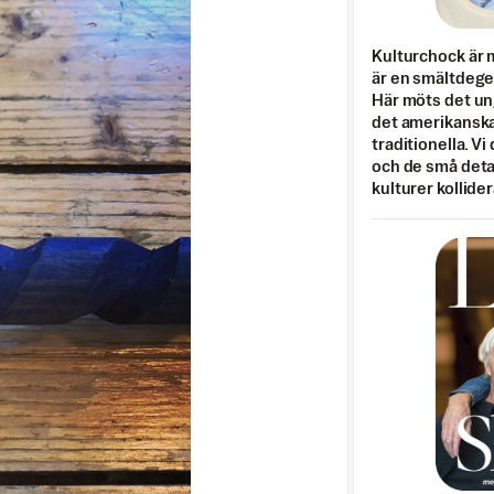
Kulturchock är 
är en smältdegel
Här möts det un
det amerikanska
traditionella. Vi
och de små detal
kulturer kollider