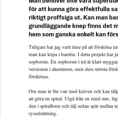
Man behöver inte vara superdukt
för att kunna göra effektfulla s
riktigt proffsiga ut. Kan man bar
grundläggande knep finns det m
hem som ganska enkelt kan för
Tidigare har jag varit inne på att försköna ta
man kan köpa i bambu. I detta projekt har j
sopborste. En sopborste i trä är klart snygga
versionen i aluminum, men dess största förde
förskönas.
Om man är lite van med kniven och kan tälja 
att göra en spiral. Utgå från en rund stav, l
den i spiralform och tälj sedan spår mellan t
sysselsättning.