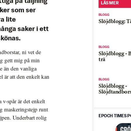
iga på täljning
LÄS MER
aker som ser
BLOGG
a lite
Slöjdblogg: 
ånga saker i ett
skönas.
BLOGG
ndborstar, ni vet de
Slöjdblogg - B
ag gett mig på min
trä
re än den vanliga
l är att den enkelt kan
BLOGG
Slöjdblogg -
Slöjdtandbors
v-spår är det enkelt
ägg maskeringstejp runt
EPOCH TIMES 
ejpen. Underbart rolig