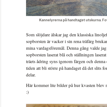
Kannelyrerna på handtaget utskurna. Fo
Som slöjdare älskar jag den klassiska linolj
sopborsten är vacker i sin rena träfärg brukar
mina vardagsföremål. Denna gång valde jag a
sopborsten laserat blå och ställningen laserat
träets ådring syns igenom färgen och denn
tiden att bli större på handaget då det slits fo
delar.
Här kommer lite bilder på hur kvasten blev m
:)