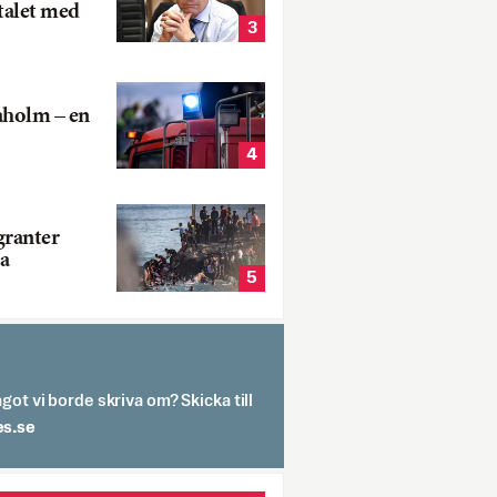
talet med
3
aholm – en
4
ranter
a
5
got vi borde skriva om? Skicka till
spit