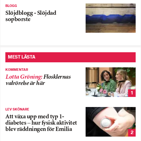
BLOGG
Slöjdblogg - Slöjdad
sopborste
MEST LÄSTA
KOMMENTAR
Lotta Gröning
:
Flosklernas
valrörelse är här
1
LEV SKÖNARE
Att växa upp med typ 1-
diabetes – hur fysisk aktivitet
blev räddningen för Emilia
2