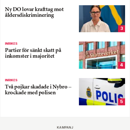
Ny DO lovar krafttag mot
åldersdiskriminering
3
INRIKES
Partier för sänkt skatt på
inkomster i majoritet
4
INRIKES
Två pojkar skadade i Nybro –
krockade med polisen
5
KAMPANJ