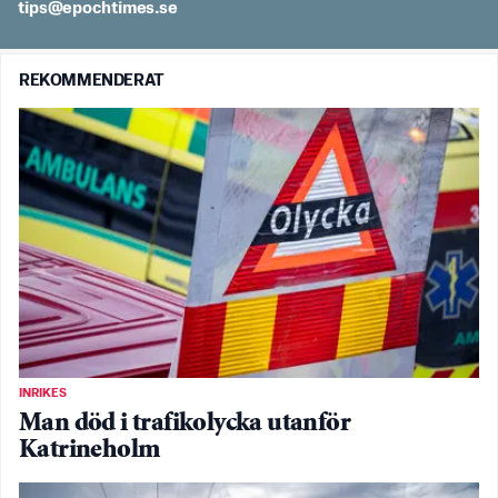
es.semithcope@spit
REKOMMENDERAT
INRIKES
Man död i trafikolycka utanför
Katrineholm