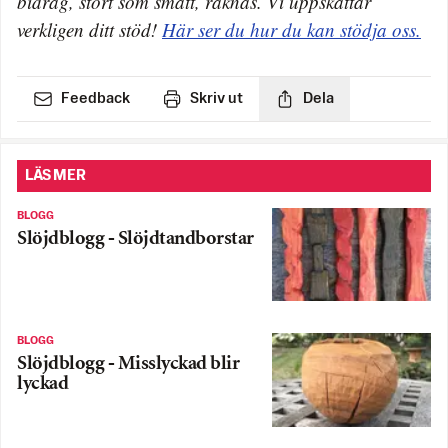
bidrag, stort som smått, räknas. Vi uppskattar
verkligen ditt stöd!
Här ser du hur du kan stödja oss.
Feedback
Skriv ut
Dela
LÄS MER
BLOGG
Slöjdblogg - Slöjdtandborstar
BLOGG
Slöjdblogg - Misslyckad blir
lyckad