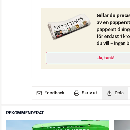
Gillar du preci
av en pappers
papperstidning
för endast 1 kr
du vill – ingen 
Ja, tack!
Feedback
Skriv ut
Dela
REKOMMENDERAT