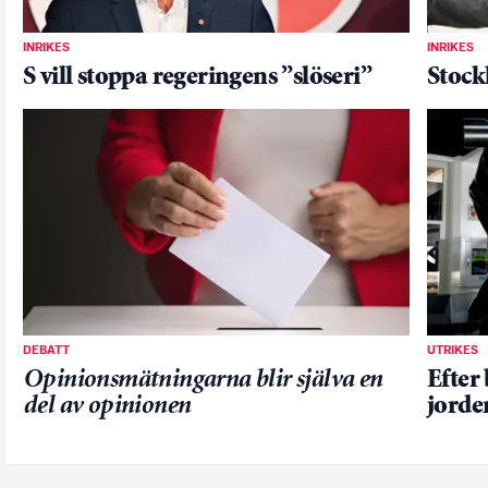
INRIKES
INRIKES
S vill stoppa regeringens ”slöseri”
Stock
DEBATT
UTRIKES
Opinionsmätningarna blir själva en
Efter
del av opinionen
jorde