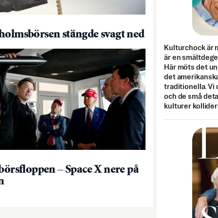
holmsbörsen stängde svagt ned
Kulturchock är 
är en smältdegel
Här möts det un
det amerikanska
traditionella. Vi
och de små detal
kulturer kollider
 börsfloppen – Space X nere på
n