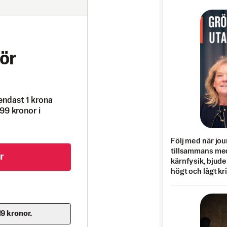
ör
endast 1 krona
99 kronor i
Följ med när jou
tillsammans med
r
kärnfysik, bjuder
högt och lågt kr
19 kronor.