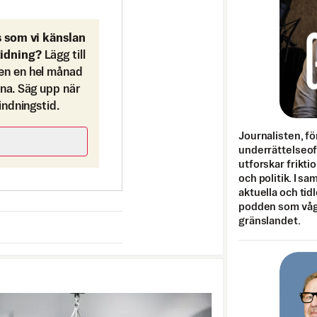
s som vi känslan
tidning?
Lägg till
en en hel månad
ona. Säg upp när
bindningstid.
Journalisten, fö
underrättelseo
utforskar frikti
och politik. I s
aktuella och tid
podden som vågar
gränslandet.