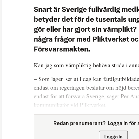
Snart är Sverige fullvärdig med
betyder det för de tusentals u
gör eller har gjort sin värnplikt?
några frågor med Pliktverket o
Försvarsmakten.
Kan jag som värnpliktig behöva strida i ann
– Som lagen ser ut i dag kan färdigutbildade
endast om regeringen beslutar om höjd bere
endast för att försvara Sverige, säger Per An
kommunikatör vid Pliktverket.
Redan prenumerant?
Logga in för a
Logga in