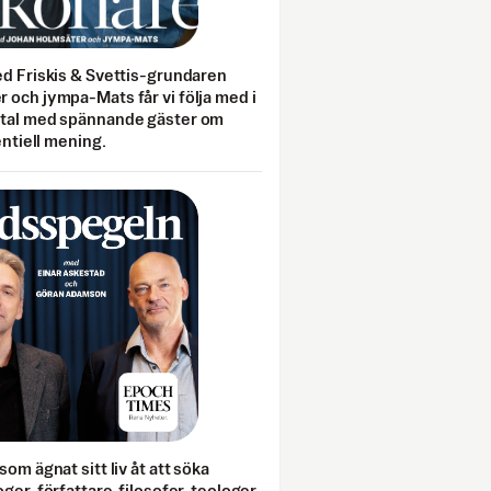
ed Friskis & Svettis-grundaren
 och jympa-Mats får vi följa med i
mtal med spännande gäster om
entiell mening.
som ägnat sitt liv åt att söka