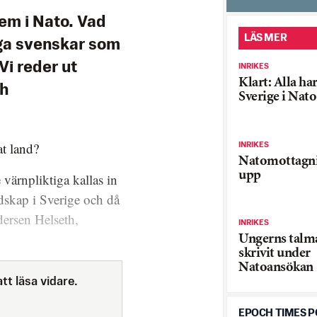
lem i Nato. Vad
LÄS MER
nga svenskar som
 Vi reder ut
INRIKES
Klart: Alla har 
ch
Sverige i Nato
at land?
INRIKES
Natomottagni
upp
 värnpliktiga kallas in
dskap i Sverige och då
dersen Helseth,
INRIKES
Ungerns talm
skrivit under
Natoansökan
tt läsa vidare.
EPOCH TIMES 