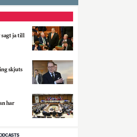
sagt ja till
ng skjuts
an har
PODCASTS