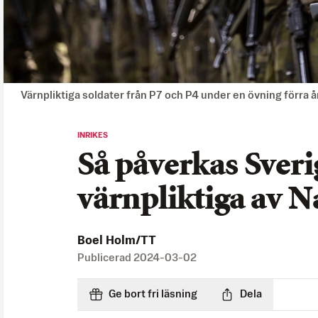
Värnpliktiga soldater från P7 och P4 under en övning förra å
INRIKES
Så påverkas Sveri
värnpliktiga av N
Boel Holm/TT
Publicerad
2024-03-02
Ge bort fri läsning
Dela