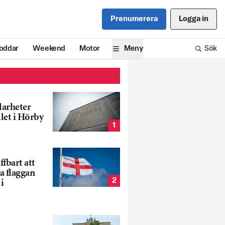
Prenumerera
Logga in
oddar
Weekend
Motor
Meny
Sök
larheter
llet i Hörby
1
fbart att
a flaggan
2
i