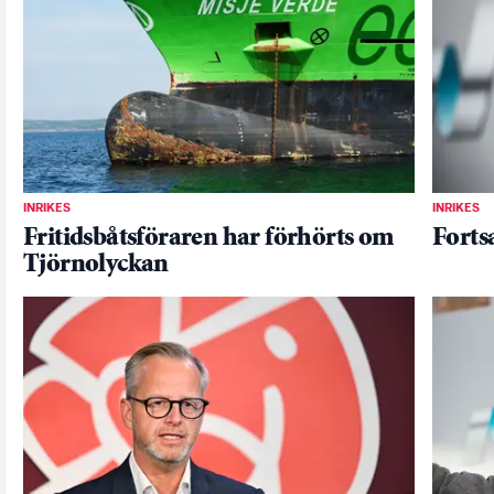
INRIKES
INRIKES
Fritidsbåtsföraren har förhörts om
Forts
Tjörnolyckan