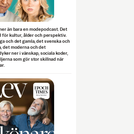
mer än bara en modepodcast. Det
 för kultur, ålder och perspektiv.
ga och det gamla, det svenska och
, det moderna och det
 dyker ner i vänskap, sociala koder,
jerna som gör stor skillnad när
ar.