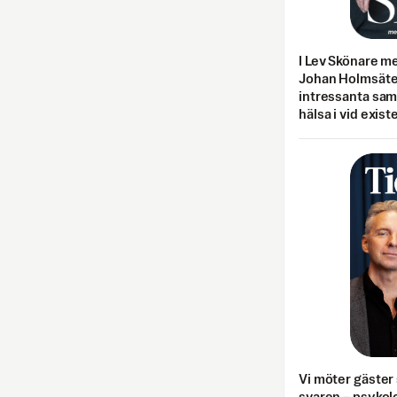
I Lev Skönare m
Johan Holmsäter
intressanta sa
hälsa i vid exist
Vi möter gäster 