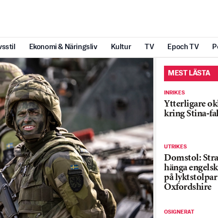
vsstil
Ekonomi & Näringsliv
Kultur
TV
Epoch TV
P
MEST LÄSTA
INRIKES
Ytterligare ok
kring Stina-fa
UTRIKES
Domstol: Straf
hänga engelsk
på lyktstolpar 
Oxfordshire
OSIGNERAT