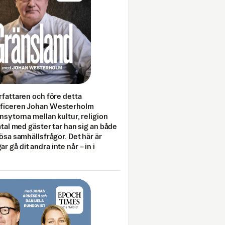
rfattaren och före detta
fficeren Johan Westerholm
onsytorna mellan kultur, religion
amtal med gäster tar han sig an både
lösa samhällsfrågor. Det här är
 gå dit andra inte når – in i