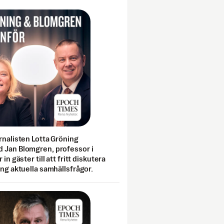
rnalisten Lotta Gröning
 Jan Blomgren, professor i
 in gäster till att fritt diskutera
ing aktuella samhällsfrågor.