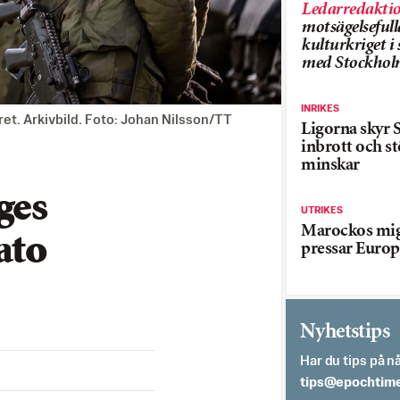
Ledarredakti
motsägelsefull
kulturkriget 
med Stockhol
INRIKES
ret. Arkivbild. Foto: Johan Nilsson/TT
Ligorna skyr S
inbrott och st
minskar
ges
UTRIKES
Marockos mig
ato
pressar Europ
Nyhetstips
Har du tips på nå
es.semithcope@