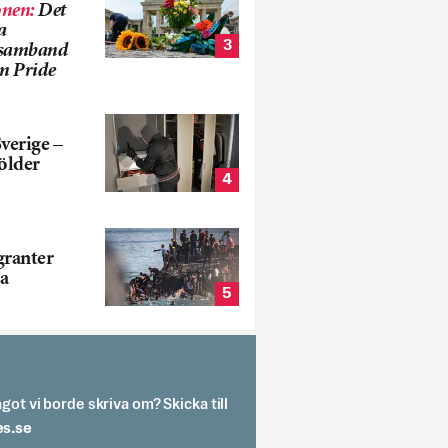
onen
:
Det
a
3
i samband
m Pride
verige –
ölder
4
ranter
a
5
got vi borde skriva om? Skicka till
spit