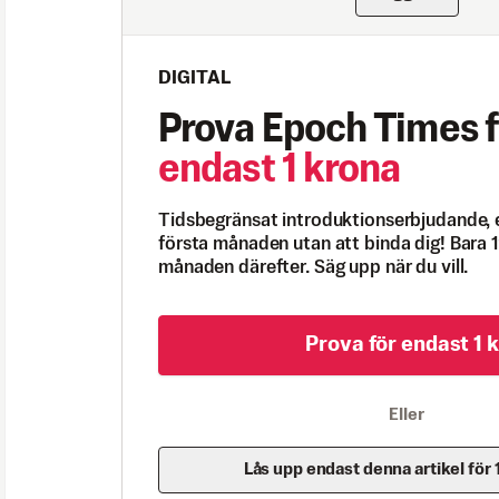
DIGITAL
Prova Epoch Times f
endast 1 krona
Tidsbegränsat introduktionserbjudande, 
första månaden utan att binda dig! Bara 1
månaden därefter. Säg upp när du vill.
Prova för endast 1 k
Eller
Lås upp endast denna artikel för 