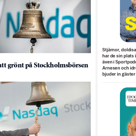
Stjärnor, doldis
har de sin plats 
även i Sportpod
att grönt på Stockholmsbörsen
Arnesen och idr
bjuder in gäster