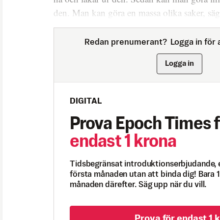
den. Man kan göra en massa olika saker, säg
Redan prenumerant?
Logga in för a
Logga in
DIGITAL
Prova Epoch Times f
endast 1 krona
Tidsbegränsat introduktionserbjudande, 
första månaden utan att binda dig! Bara 1
månaden därefter. Säg upp när du vill.
Prova för endast 1 k