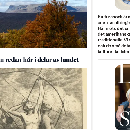
Kulturchock är 
är en smältdegel
Här möts det un
det amerikanska
traditionella. Vi
och de små detal
kulturer kollider
n redan här i delar av landet