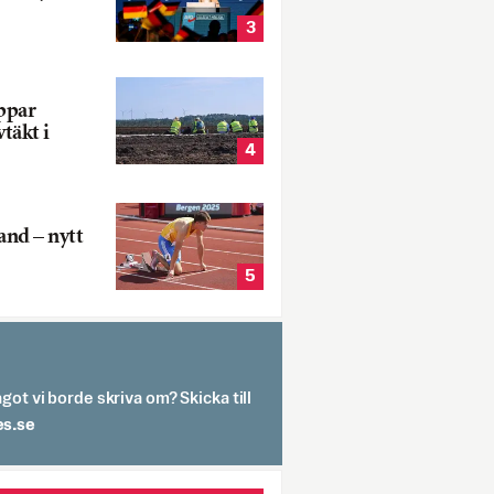
3
oppar
vtäkt i
4
and – nytt
5
got vi borde skriva om? Skicka till
spit