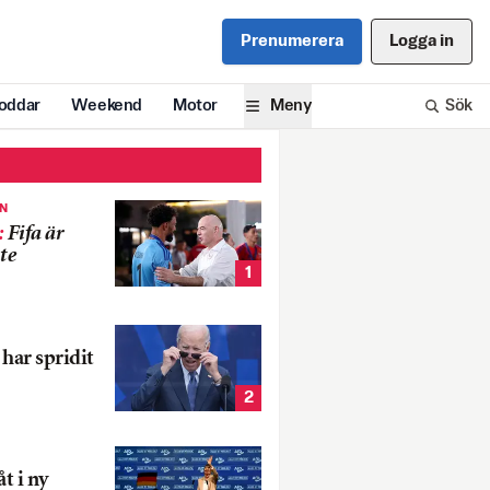
Prenumerera
Logga in
oddar
Weekend
Motor
Meny
Sök
EN
:
Fifa är
te
1
har spridit
2
t i ny