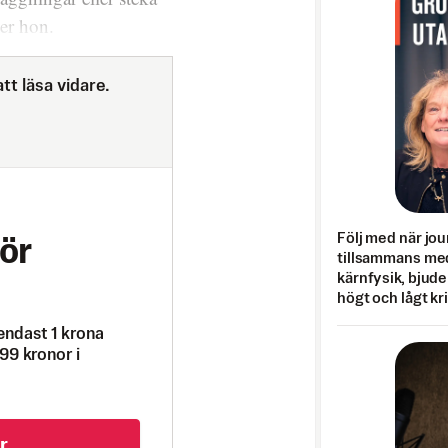
er hon.
tt läsa vidare.
Följ med när jou
ör
tillsammans med
kärnfysik, bjuder
högt och lågt kr
endast 1 krona
99 kronor i
r