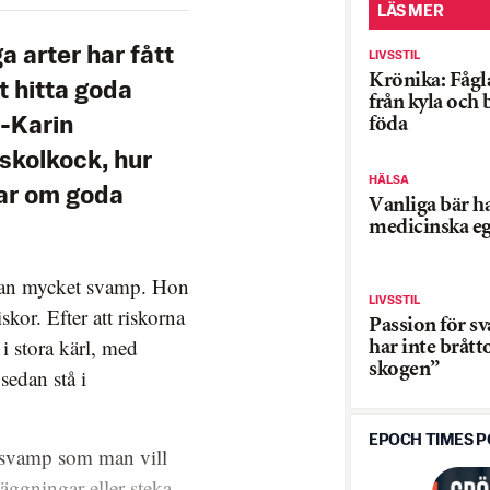
LÄS MER
a arter har fått
LIVSSTIL
Krönika: Fågla
t hitta goda
från kyla och 
föda
-Karin
skolkock, hur
HÄLSA
ar om goda
Vanliga bär h
medicinska e
man mycket svamp. Hon
LIVSSTIL
skor. Efter att riskorna
Passion för s
i stora kärl, med
har inte brått
skogen”
sedan stå i
EPOCH TIMES 
 svamp som man vill
äggningar eller steka