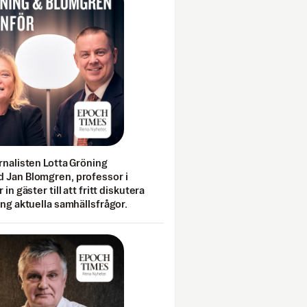
rnalisten Lotta Gröning
 Jan Blomgren, professor i
 in gäster till att fritt diskutera
ing aktuella samhällsfrågor.