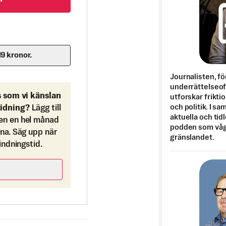
19 kronor.
Journalisten, fö
underrättelseo
s som vi känslan
utforskar frikti
och politik. I s
tidning?
Lägg till
aktuella och tid
en en hel månad
podden som vågar
ona. Säg upp när
gränslandet.
bindningstid.