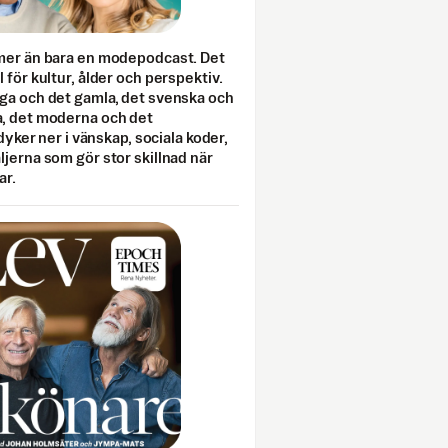
mer än bara en modepodcast. Det
 för kultur, ålder och perspektiv.
ga och det gamla, det svenska och
, det moderna och det
 dyker ner i vänskap, sociala koder,
jerna som gör stor skillnad när
ar.