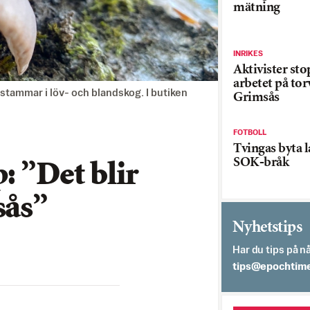
mätning
INRIKES
Aktivister st
arbetet på tor
tammar i löv- och blandskog. I butiken
Grimsås
FOTBOLL
Tvingas byta l
SOK-bråk
: ”Det blir
sås”
Nyhetstips
Har du tips på nå
es.semithcope@