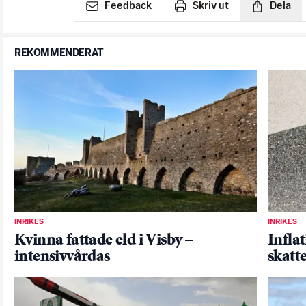
Feedback
Skriv ut
Dela
REKOMMENDERAT
INRIKES
INRIKES
Kvinna fattade eld i Visby –
Inflat
intensivvårdas
skatt