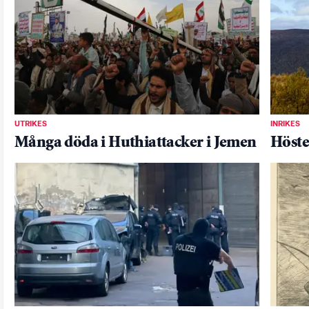
UTRIKES
INRIKES
Många döda i Huthiattacker i Jemen
Höste