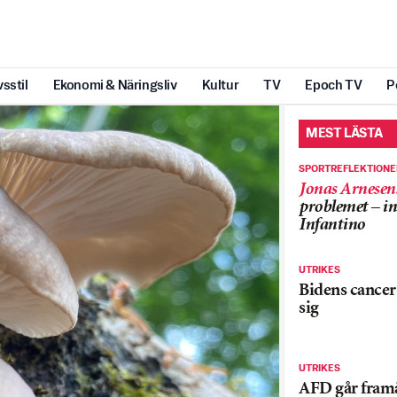
vsstil
Ekonomi & Näringsliv
Kultur
TV
Epoch TV
P
MEST LÄSTA
SPORTREFLEKTION
Jonas Arnesen
problemet – in
Infantino
UTRIKES
Bidens cancer 
sig
UTRIKES
AFD går framå