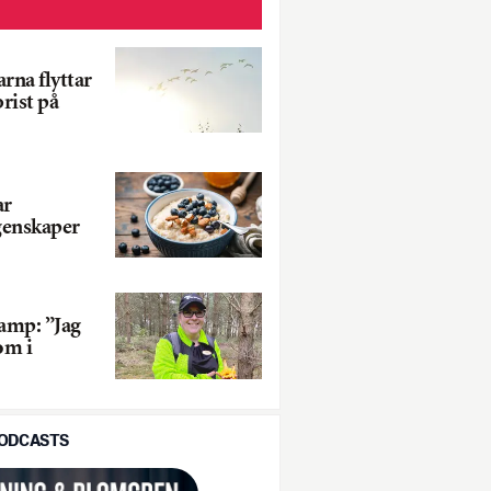
rna flyttar
brist på
ar
genskaper
vamp: ”Jag
om i
PODCASTS