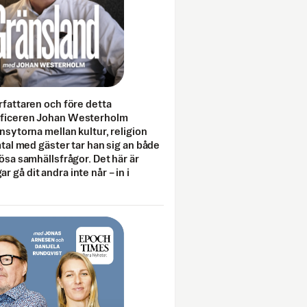
rfattaren och före detta
fficeren Johan Westerholm
onsytorna mellan kultur, religion
amtal med gäster tar han sig an både
lösa samhällsfrågor. Det här är
 gå dit andra inte når – in i