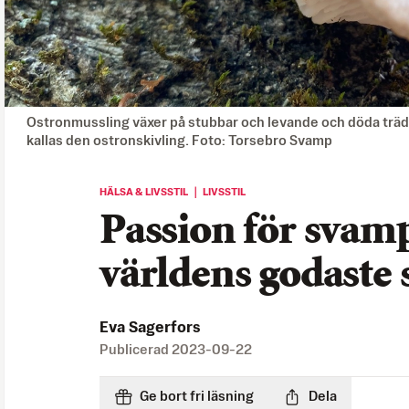
Ostronmussling växer på stubbar och levande och döda träds
kallas den ostronskivling. Foto: Torsebro Svamp
HÄLSA & LIVSSTIL ｜ LIVSSTIL
Passion för svamp
världens godaste 
Eva Sagerfors
Publicerad
2023-09-22
Ge bort fri läsning
Dela