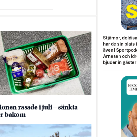
Stjärnor, doldis
har de sin plats 
även i Sportpod
Arnesen och idr
bjuder in gäster
ionen rasade i juli – sänkta
er bakom