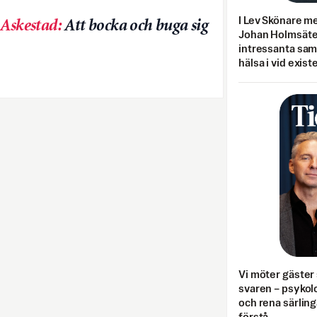
I Lev Skönare m
 Askestad
:
Att bocka och buga sig
Johan Holmsäter
intressanta sa
hälsa i vid exist
Vi möter gäster 
svaren – psykolo
och rena särling