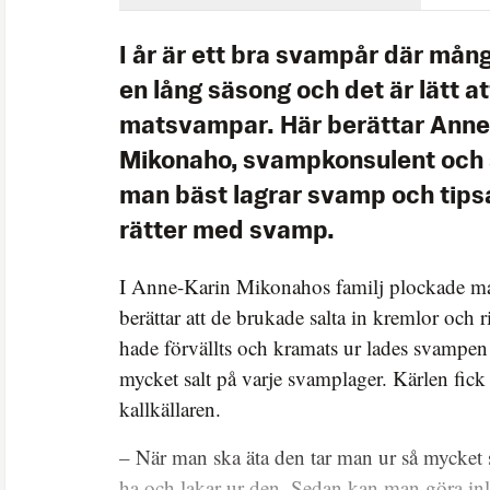
I år är ett bra svampår där mång
en lång säsong och det är lätt at
matsvampar. Här berättar Anne
Mikonaho, svampkonsulent och 
man bäst lagrar svamp och tips
rätter med svamp.
I Anne-Karin Mikonahos familj plockade 
berättar att de brukade salta in kremlor och ri
hade förvällts och kramats ur lades svampen 
mycket salt på varje svamplager. Kärlen fick 
kallkällaren.
– När man ska äta den tar man ur så mycket
ha och lakar ur den. Sedan kan man göra inl