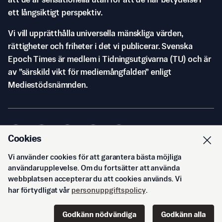
att de är sensationella utan för att de har betydelse i
ett långsiktigt perspektiv.
Vi vill upprätthålla universella mänskliga värden,
rättigheter och friheter i det vi publicerar. Svenska
Epoch Times är medlem i Tidningsutgivarna (TU) och är
av ”särskild vikt för mediemångfalden” enligt
Mediestödsnämnden.
Cookies
Vi använder cookies för att garantera bästa möjliga
© Svenska Epoch Times AB
2026
användarupplevelse. Om du fortsätter att använda
webbplatsen accepterar du att cookies används. Vi
har förtydligat vår
personuppgiftspolicy
.
Godkänn nödvändiga
Godkänn alla
Start
Innehåll
Podd
Senaste
Logga in