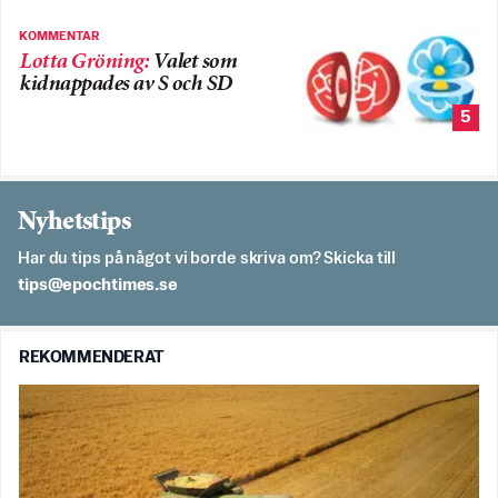
KOMMENTAR
Lotta Gröning
:
Valet som
kidnappades av S och SD
5
Nyhetstips
Har du tips på något vi borde skriva om? Skicka till
es.semithcope@spit
REKOMMENDERAT