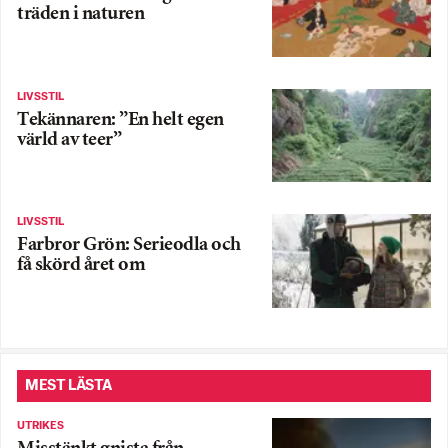
träden i naturen
LIVSSTIL
Tekännaren: ”En helt egen
värld av teer”
LIVSSTIL
Farbror Grön: Serieodla och
få skörd året om
MEST LÄSTA
UTRIKES