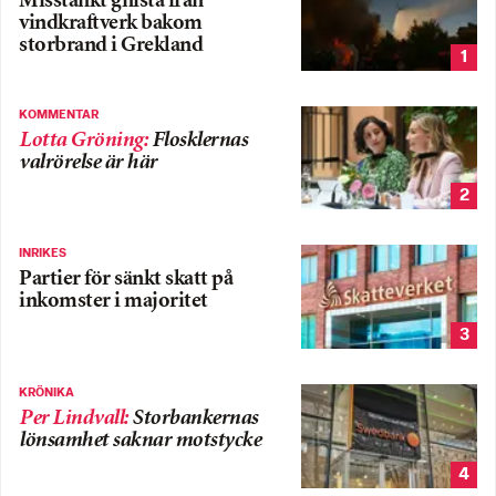
Misstänkt gnista från
vindkraftverk bakom
storbrand i Grekland
1
KOMMENTAR
Lotta Gröning
:
Flosklernas
valrörelse är här
2
INRIKES
Partier för sänkt skatt på
inkomster i majoritet
3
KRÖNIKA
Per Lindvall
:
Storbankernas
lönsamhet saknar motstycke
4