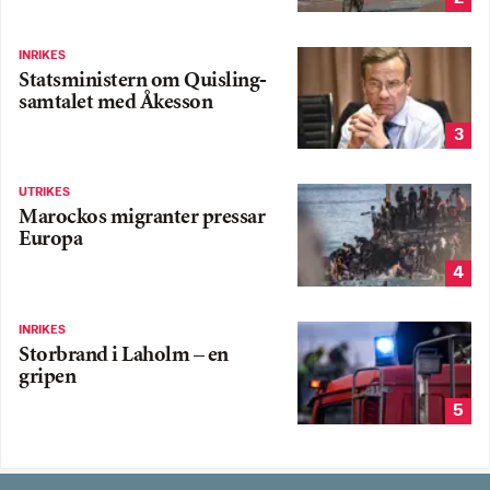
INRIKES
Statsministern om Quisling-
samtalet med Åkesson
3
UTRIKES
Marockos migranter pressar
Europa
4
INRIKES
Storbrand i Laholm – en
gripen
5