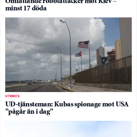
Omfattande robotattacker mot Kiev –
minst 17 döda
UTRIKES
UD-tjänsteman: Kubas spionage mot USA
”pågår än i dag”