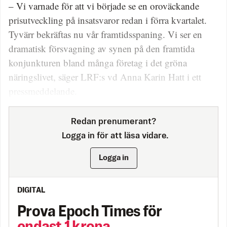
– Vi varnade för att vi började se en oroväckande
prisutveckling på insatsvaror redan i förra kvartalet.
Tyvärr bekräftas nu vår framtidsspaning. Vi ser en
dramatisk försvagning av synen på den framtida
konjunkturen bland många företag i det gröna
näringslivet, säger LRF:s vd Anna Karin Hatt i ett
pressmeddelande.
Redan prenumerant?
Logga in för att läsa vidare.
Logga in
DIGITAL
Prova Epoch Times för