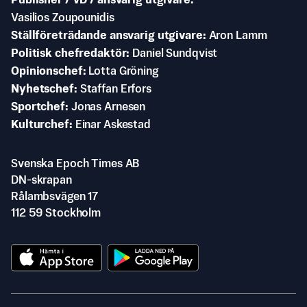
Publisher / VD / ansvarig utgivare
Vasilios Zoupounidis
Ställföreträdande ansvarig utgivare
Aron Lamm
Politisk chefredaktör
Daniel Sundqvist
Opinionschef
Lotta Gröning
Nyhetschef
Staffan Erfors
Sportchef
Jonas Arnesen
Kulturchef
Einar Askestad
Svenska Epoch Times AB
DN-skrapan
Rålambsvägen 17
112 59 Stockholm