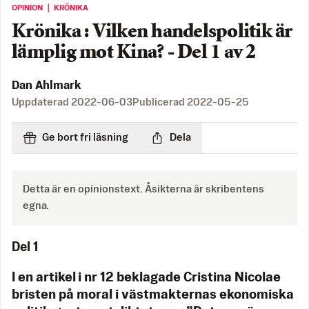
OPINION ｜ KRÖNIKA
Krönika : Vilken handelspolitik är
lämplig mot Kina? - Del 1 av 2
Dan Ahlmark
Uppdaterad
2022-06-03
Publicerad
2022-05-25
Ge bort fri läsning
Dela
Detta är en opinionstext. Åsikterna är skribentens
egna.
Del 1
I en artikel i nr 12 beklagade Cristina Nicolae
bristen på moral i västmakternas ekonomiska