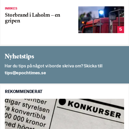
INRIKES
Storbrand i Laholm – en
gripen
5
Nyhetstips
Har du tips på något vi borde skriva om? Skicka till
es.semithcope@spit
REKOMMENDERAT