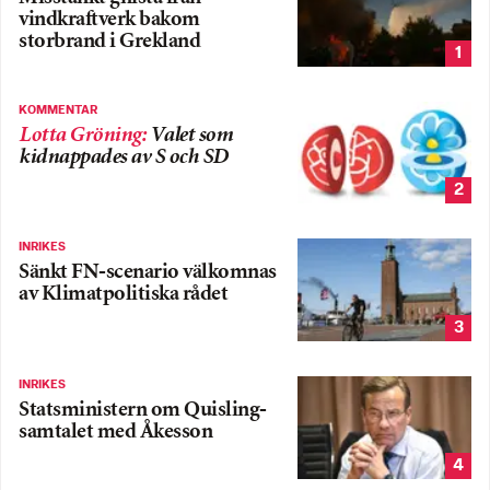
vindkraftverk bakom
storbrand i Grekland
1
KOMMENTAR
Lotta Gröning
:
Valet som
kidnappades av S och SD
2
INRIKES
Sänkt FN-scenario välkomnas
av Klimatpolitiska rådet
3
INRIKES
Statsministern om Quisling-
samtalet med Åkesson
4