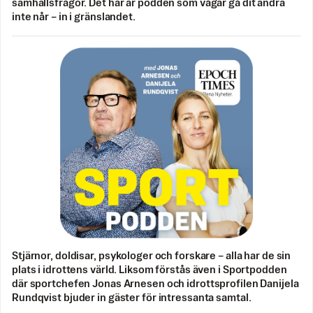
samhällsfrågor. Det här är podden som vågar gå dit andra
inte når – in i gränslandet.
Stjärnor, doldisar, psykologer och forskare – alla har de sin
plats i idrottens värld. Liksom förstås även i Sportpodden
där sportchefen Jonas Arnesen och idrottsprofilen Danijela
Rundqvist bjuder in gäster för intressanta samtal.