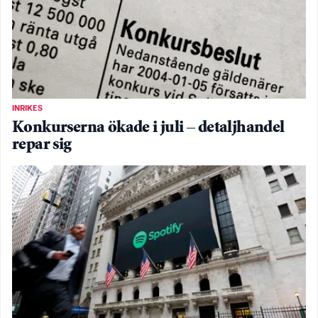
INRIKES
Konkurserna ökade i juli – detaljhandel
repar sig