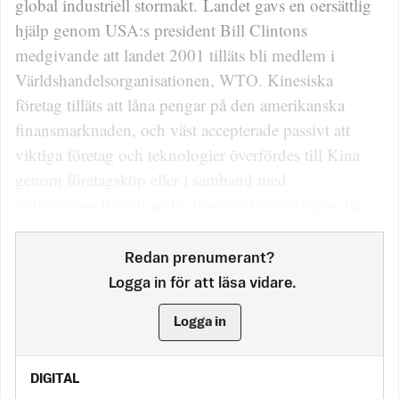
global industriell stormakt. Landet gavs en oersättlig
hjälp genom USA:s president Bill Clintons
medgivande att landet 2001 tilläts bli medlem i
Världshandelsorganisationen, WTO. Kinesiska
företag tilläts att låna pengar på den amerikanska
finansmarknaden, och väst accepterade passivt att
viktiga företag och teknologier överfördes till Kina
genom företagsköp eller i samband med
multinationella och andra företags investeringar där.
Redan prenumerant?
Logga in för att läsa vidare.
Logga in
DIGITAL