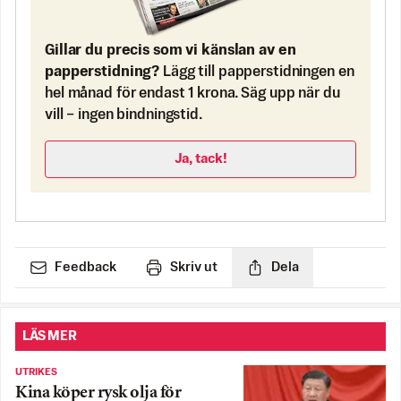
Gillar du precis som vi känslan av en
papperstidning?
Lägg till papperstidningen en
hel månad för endast 1 krona. Säg upp när du
vill – ingen bindningstid.
Ja, tack!
Feedback
Skriv ut
Dela
LÄS MER
UTRIKES
Kina köper rysk olja för