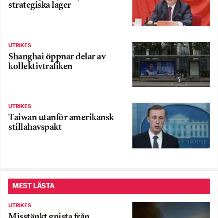
strategiska lager
UTRIKES
Shanghai öppnar delar av
kollektivtrafiken
UTRIKES
Taiwan utanför amerikansk
stillahavspakt
MEST LÄSTA
UTRIKES
Misstänkt gnista från