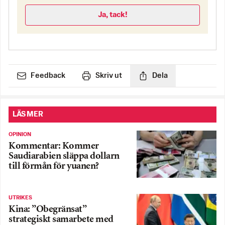
Ja, tack!
Feedback
Skriv ut
Dela
LÄS MER
OPINION
Kommentar: Kommer
Saudiarabien släppa dollarn
till förmån för yuanen?
UTRIKES
Kina: ”Obegränsat”
strategiskt samarbete med