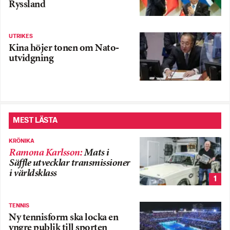
Ryssland
UTRIKES
Kina höjer tonen om Nato-
utvidgning
MEST LÄSTA
KRÖNIKA
Ramona Karlsson
:
Mats i
Säffle utvecklar transmissioner
i världsklass
1
TENNIS
Ny tennisform ska locka en
yngre publik till sporten