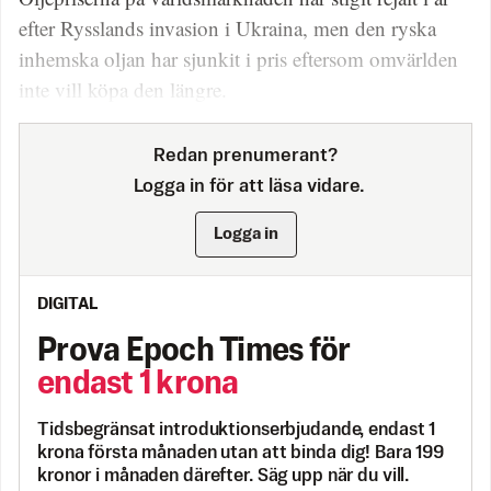
efter Rysslands invasion i Ukraina, men den ryska
inhemska oljan har sjunkit i pris eftersom omvärlden
inte vill köpa den längre.
Redan prenumerant?
Logga in för att läsa vidare.
Logga in
DIGITAL
Prova Epoch Times för
endast 1 krona
Tidsbegränsat introduktionserbjudande, endast 1
krona första månaden utan att binda dig! Bara 199
kronor i månaden därefter. Säg upp när du vill.