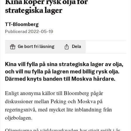
Kina köper rysk olja för
strategiska lager
TT-Bloomberg
Publicerad
2022-05-19
Ge bort fri läsning
Dela
Kina vill fylla på sina strategiska lager av olja,
och vill nu fylla på lagren med billig rysk olja.
Därmed knyts banden till Moskva hårdare.
Enligt anonyma källor till Bloomberg pågår
diskussioner mellan Peking och Moskva på
regeringsnivå, med mycket lite inblandning från
oljebolagen.
Oljepriserna på världsmarknaden har stigit rejält i år