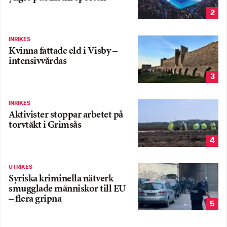
2
INRIKES
Kvinna fattade eld i Visby –
intensivvårdas
3
INRIKES
Aktivister stoppar arbetet på
torvtäkt i Grimsås
4
UTRIKES
Syriska kriminella nätverk
smugglade människor till EU
– flera gripna
5